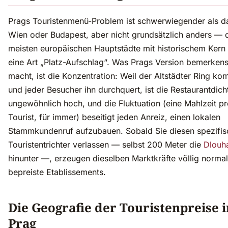
Prags Touristenmenü-Problem ist schwerwiegender als d
Wien oder Budapest, aber nicht grundsätzlich anders — 
meisten europäischen Hauptstädte mit historischem Kern
eine Art „Platz-Aufschlag“. Was Prags Version bemerken
macht, ist die Konzentration: Weil der Altstädter Ring kom
und jeder Besucher ihn durchquert, ist die Restaurantdich
ungewöhnlich hoch, und die Fluktuation (eine Mahlzeit p
Tourist, für immer) beseitigt jeden Anreiz, einen lokalen
Stammkundenruf aufzubauen. Sobald Sie diesen spezifi
Touristentrichter verlassen — selbst 200 Meter die
Dlouhá
hinunter —, erzeugen dieselben Marktkräfte völlig normale
bepreiste Etablissements.
Die Geografie der Touristenpreise i
Prag