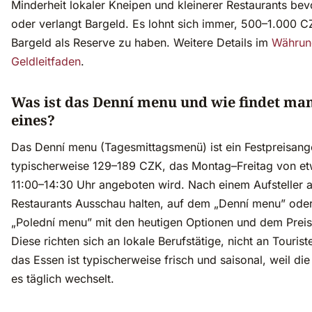
Minderheit lokaler Kneipen und kleinerer Restaurants bev
oder verlangt Bargeld. Es lohnt sich immer, 500–1.000 
Bargeld als Reserve zu haben. Weitere Details im
Währun
Geldleitfaden
.
Was ist das Denní menu und wie findet ma
eines?
Das Denní menu (Tagesmittagsmenü) ist ein Festpreisang
typischerweise 129–189 CZK, das Montag–Freitag von e
11:00–14:30 Uhr angeboten wird. Nach einem Aufsteller 
Restaurants Ausschau halten, auf dem „Denní menu” ode
„Polední menu” mit den heutigen Optionen und dem Preis 
Diese richten sich an lokale Berufstätige, nicht an Tourist
das Essen ist typischerweise frisch und saisonal, weil di
es täglich wechselt.