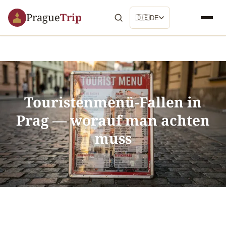
Prague
Trip
🇩🇪
DE
Touristenmenü-Fallen in
Prag — worauf man achten
muss