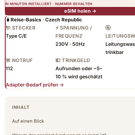
IN MINUTEN INSTALLIERT · NUMMER BEHALTEN
eSIM holen →
🧳
Reise-Basics · Czech Republic
🔌 STECKER
⚡ SPANNUNG /
🚰
Type C/E
FREQUENZ
LEITUNGS
230V · 50Hz
Leitungswass
trinkbar
🚨 NOTRUF
💶 TRINKGELD
112
Aufrunden oder ~5–
10 % wird geschätzt
Adapter-Bedarf prüfen →
INHALT
Auf einen Blick