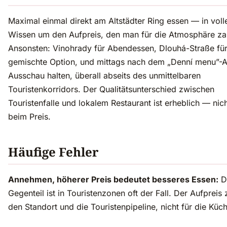
Maximal einmal direkt am Altstädter Ring essen — in vol
Wissen um den Aufpreis, den man für die Atmosphäre zah
Ansonsten: Vinohrady für Abendessen, Dlouhá-Straße für
gemischte Option, und mittags nach dem „Denní menu”-Au
Ausschau halten, überall abseits des unmittelbaren
Touristenkorridors. Der Qualitätsunterschied zwischen
Touristenfalle und lokalem Restaurant ist erheblich — nich
beim Preis.
Häufige Fehler
Annehmen, höherer Preis bedeutet besseres Essen:
D
Gegenteil ist in Touristenzonen oft der Fall. Der Aufpreis z
den Standort und die Touristenpipeline, nicht für die Küc