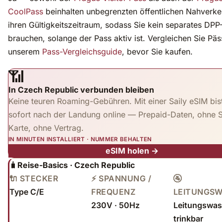
CoolPass
beinhalten unbegrenzten öffentlichen Nahverke
ihren Gültigkeitszeitraum, sodass Sie kein separates DPP
brauchen, solange der Pass aktiv ist. Vergleichen Sie Päs
unserem
Pass-Vergleichsguide
, bevor Sie kaufen.
📶
In Czech Republic verbunden bleiben
Keine teuren Roaming-Gebühren. Mit einer Saily eSIM bis
sofort nach der Landung online — Prepaid-Daten, ohne 
Karte, ohne Vertrag.
IN MINUTEN INSTALLIERT · NUMMER BEHALTEN
eSIM holen →
🧳
Reise-Basics · Czech Republic
🔌 STECKER
⚡ SPANNUNG /
🚰
Type C/E
FREQUENZ
LEITUNGS
230V · 50Hz
Leitungswass
trinkbar