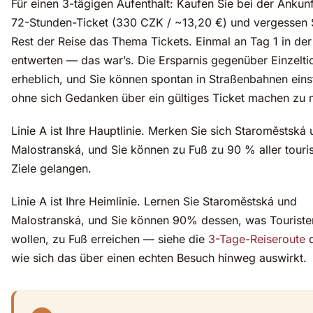
Für einen 3-tägigen Aufenthalt: Kaufen Sie bei der Ankun
72-Stunden-Ticket (330 CZK / ~13,20 €) und vergessen 
Rest der Reise das Thema Tickets. Einmal an Tag 1 in de
entwerten — das war’s. Die Ersparnis gegenüber Einzeltic
erheblich, und Sie können spontan in Straßenbahnen eins
ohne sich Gedanken über ein gültiges Ticket machen zu 
Linie A ist Ihre Hauptlinie. Merken Sie sich Staroměstská
Malostranská, und Sie können zu Fuß zu 90 % aller touri
Ziele gelangen.
Linie A ist Ihre Heimlinie. Lernen Sie Staroměstská und
Malostranská, und Sie können 90% dessen, was Touriste
wollen, zu Fuß erreichen — siehe die
3-Tage-Reiseroute
d
wie sich das über einen echten Besuch hinweg auswirkt.