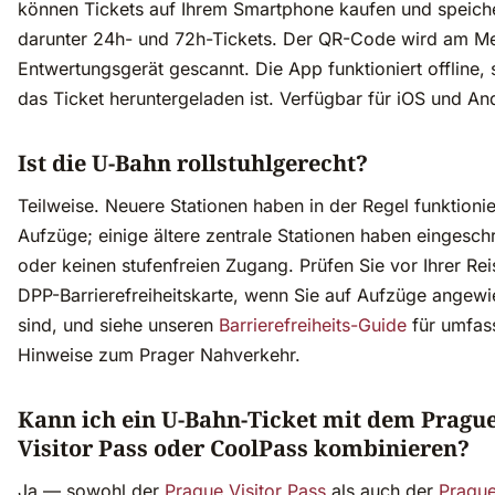
können Tickets auf Ihrem Smartphone kaufen und speich
darunter 24h- und 72h-Tickets. Der QR-Code wird am Me
Entwertungsgerät gescannt. Die App funktioniert offline,
das Ticket heruntergeladen ist. Verfügbar für iOS und An
Ist die U-Bahn rollstuhlgerecht?
Teilweise. Neuere Stationen haben in der Regel funktioni
Aufzüge; einige ältere zentrale Stationen haben eingesch
oder keinen stufenfreien Zugang. Prüfen Sie vor Ihrer Rei
DPP-Barrierefreiheitskarte, wenn Sie auf Aufzüge angew
sind, und siehe unseren
Barrierefreiheits-Guide
für umfas
Hinweise zum Prager Nahverkehr.
Kann ich ein U-Bahn-Ticket mit dem Pragu
Visitor Pass oder CoolPass kombinieren?
Ja — sowohl der
Prague Visitor Pass
als auch der
Pragu