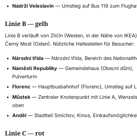
Nádrží Veleslavin
— Umstieg auf Bus 119 zum Flugha
Linie B — gelb
Linie B verläuft von Zličín (Westen, in der Nähe von IKEA
Černý Most (Osten). Nützliche Haltestellen für Besucher:
Národní třída
— Národní třída, Bereich des Nationalth
Náměstí Republiky
— Gemeindehaus (Obecní dům),
Pulverturm
Florenc
— Hauptbusbahnhof (Florenc), Umstieg auf L
Můstek
— Zentraler Knotenpunkt mit Linie A, Wenzels
oben
Anděl
— Stadtteil Smíchov, Kinos, Einkaufsmöglichke
Linie C — rot