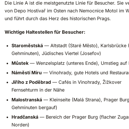
Die Linie A ist die meistgenutzte Linie für Besucher. Sie ve
von Depo Hostivař im Osten nach Nemocnice Motol im 
und führt durch das Herz des historischen Prags.
Wichtige Haltestellen für Besucher:
Staroměstská
— Altstadt (Staré Město), Karlsbrücke 
Gehminuten), Jüdisches Viertel (Josefov)
Můstek
— Wenzelsplatz (unteres Ende), Umstieg auf 
Náměstí Míru
— Vinohrady, gute Hotels und Restaura
Jiřího z Poděbrad
— Cafés in Vinohrady, Žižkover
Fernsehturm in der Nähe
Malostranská
— Kleinseite (Malá Strana), Prager Burg
Gehminuten bergauf)
Hradčanská
— Bereich der Prager Burg (flacher Zug
Norden)