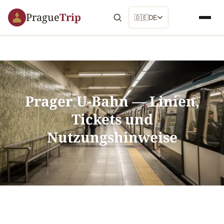
Prague
Trip
🇩🇪
DE
Prager U-Bahn — Linien,
Tickets und
Nutzungshinweise