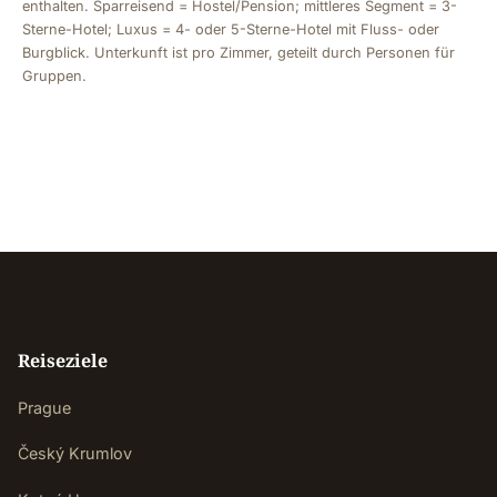
enthalten. Sparreisend = Hostel/Pension; mittleres Segment = 3-
Sterne-Hotel; Luxus = 4- oder 5-Sterne-Hotel mit Fluss- oder
Burgblick. Unterkunft ist pro Zimmer, geteilt durch Personen für
Gruppen.
Reiseziele
Prague
Český Krumlov