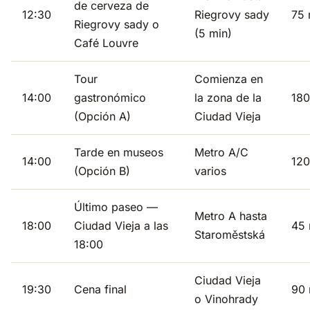
de cerveza de
12:30
Riegrovy sady
75 
Riegrovy sady o
(5 min)
Café Louvre
Tour
Comienza en
14:00
gastronómico
la zona de la
180
(Opción A)
Ciudad Vieja
Tarde en museos
Metro A/C
14:00
120
(Opción B)
varios
Último paseo —
Metro A hasta
18:00
Ciudad Vieja a las
45 
Staroměstská
18:00
Ciudad Vieja
19:30
Cena final
90 
o Vinohrady