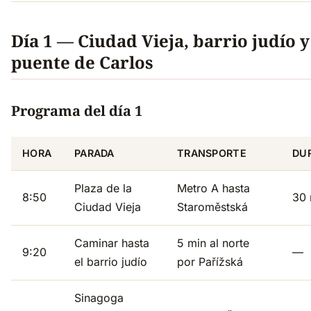
Día 1 — Ciudad Vieja, barrio judío y
puente de Carlos
Programa del día 1
HORA
PARADA
TRANSPORTE
DU
Plaza de la
Metro A hasta
8:50
30 
Ciudad Vieja
Staroměstská
Caminar hasta
5 min al norte
9:20
—
el barrio judío
por Pařížská
Sinagoga