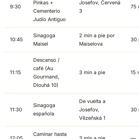
Pinkas +
Josefov, Červená
9:30
75 
Cementerio
3
Judío Antiguo
Sinagoga
2 min a pie por
10:45
30 
Maisel
Maiselova
Descanso /
café (Au
11:15
3 min a pie
15 
Gourmand,
Dlouhá 10)
De vuelta a
Sinagoga
11:30
Josefov,
30 
española
Vězeňská 1
Caminar hasta
12:05
3 min a pie
—