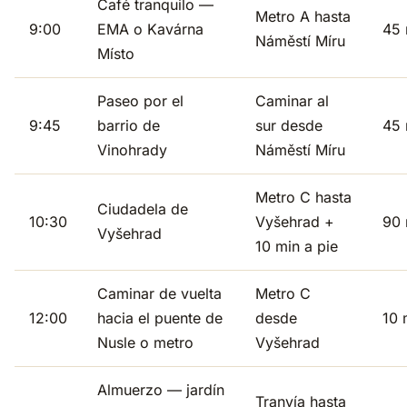
Café tranquilo —
Metro A hasta
9:00
EMA o Kavárna
45 
Náměstí Míru
Místo
Paseo por el
Caminar al
9:45
barrio de
sur desde
45 
Vinohrady
Náměstí Míru
Metro C hasta
Ciudadela de
10:30
Vyšehrad +
90 
Vyšehrad
10 min a pie
Caminar de vuelta
Metro C
12:00
hacia el puente de
desde
10 
Nusle o metro
Vyšehrad
Almuerzo — jardín
Tranvía hasta