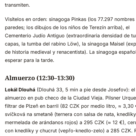
transmiten.
Visítelos en orden: sinagoga Pinkas (los 77.297 nombres 
paredes; los dibujos de los niños de Terezín arriba), el
Cementerio Judío Antiguo (extraordinaria densidad de t
capas, la tumba del rabino Löw), la sinagoga Maisel (ex
de historia medieval y renacentista). La sinagoga españ
esperar para la tarde.
Almuerzo (12:30–13:30)
Lokál Dlouhá
(Dlouhá 33, 5 min a pie desde Josefov): el
almuerzo en pub checo de la Ciudad Vieja. Pilsner Urquel
filtrar de Plzeň en barril (82 CZK por medio litro, ≈ 3,30 
svíčková na smetaně (ternera con salsa de nata, knedlíky
mermelada de arándanos rojos) a 295 CZK (≈ 12 €), ce
con knedlíky y chucrut (vepřo-knedlo-zelo) a 285 CZK. 