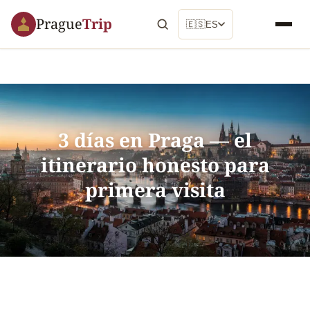
Prague
Trip
🇪🇸
ES
3 días en Praga — el
itinerario honesto para
primera visita