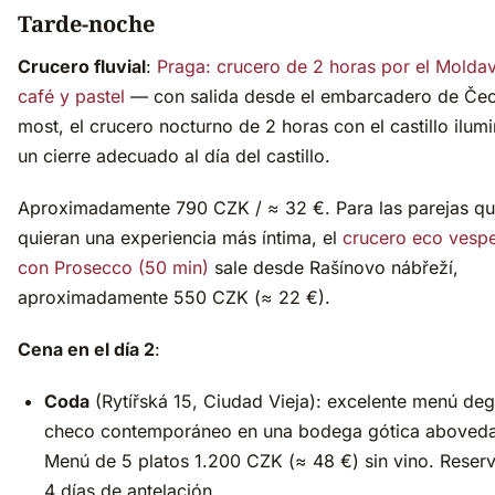
Tarde-noche
Crucero fluvial
:
Praga: crucero de 2 horas por el Molda
café y pastel
— con salida desde el embarcadero de Če
most, el crucero nocturno de 2 horas con el castillo ilum
un cierre adecuado al día del castillo.
Aproximadamente 790 CZK / ≈ 32 €. Para las parejas q
quieran una experiencia más íntima, el
crucero eco vespe
con Prosecco (50 min)
sale desde Rašínovo nábřeží,
aproximadamente 550 CZK (≈ 22 €).
Cena en el día 2
:
Coda
(Rytířská 15, Ciudad Vieja): excelente menú de
checo contemporáneo en una bodega gótica aboved
Menú de 5 platos 1.200 CZK (≈ 48 €) sin vino. Reser
4 días de antelación.