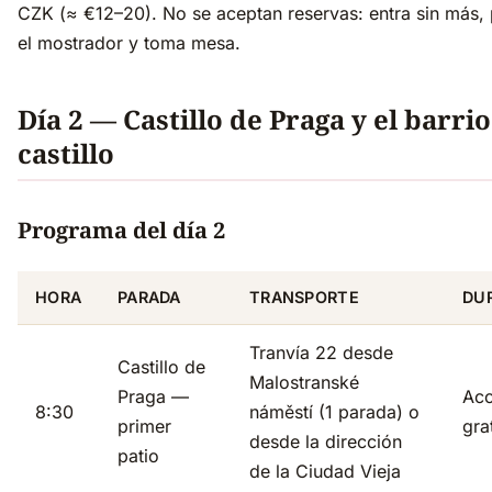
CZK (≈ €12–20). No se aceptan reservas: entra sin más, 
el mostrador y toma mesa.
Día 2 — Castillo de Praga y el barrio
castillo
Programa del día 2
HORA
PARADA
TRANSPORTE
DU
Tranvía 22 desde
Castillo de
Malostranské
Praga —
Ac
8:30
náměstí (1 parada) o
primer
gra
desde la dirección
patio
de la Ciudad Vieja