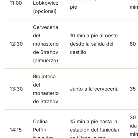
11:00
Lobkowicz
pie
min
(opcional)
Cervecería
del
10 min a pie al oeste
12:30
monasterio
desde la salida del
60 
de Strahov
castillo
(almuerzo)
Biblioteca
del
13:30
Junto a la cervecería
35 
monasterio
de Strahov
30 
Colina
15 min a pie hasta la
ida
14:15
Petřín —
estación del funicular
min
funicular
en Újezd, o taxi