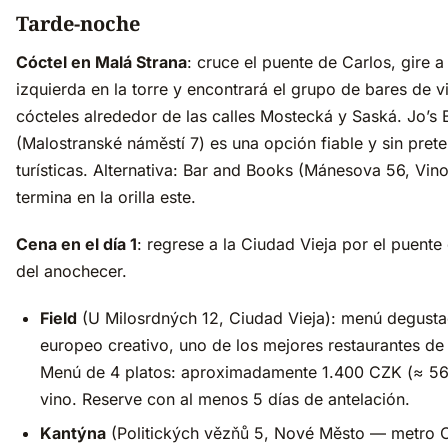
Tarde-noche
Cóctel en Malá Strana
: cruce el puente de Carlos, gire a 
izquierda en la torre y encontrará el grupo de bares de v
cócteles alrededor de las calles Mostecká y Saská. Jo’s 
(Malostranské náměstí 7) es una opción fiable y sin pret
turísticas. Alternativa: Bar and Books (Mánesova 56, Vino
termina en la orilla este.
Cena en el día 1
: regrese a la Ciudad Vieja por el puent
del anochecer.
Field
(U Milosrdných 12, Ciudad Vieja): menú degusta
europeo creativo, uno de los mejores restaurantes de
Menú de 4 platos: aproximadamente 1.400 CZK (≈ 56
vino. Reserve con al menos 5 días de antelación.
Kantýna
(Politických vězňů 5, Nové Město — metro 