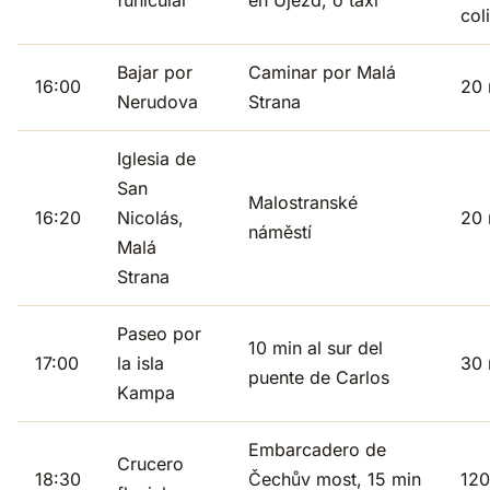
col
Bajar por
Caminar por Malá
16:00
20 
Nerudova
Strana
Iglesia de
San
Malostranské
16:20
Nicolás,
20 
náměstí
Malá
Strana
Paseo por
10 min al sur del
17:00
la isla
30 
puente de Carlos
Kampa
Embarcadero de
Crucero
18:30
Čechův most, 15 min
120