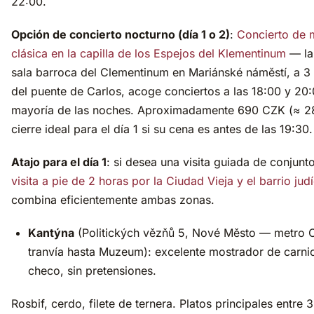
22:00.
Opción de concierto nocturno (día 1 o 2)
:
Concierto de 
clásica en la capilla de los Espejos del Klementinum
— la
sala barroca del Clementinum en Mariánské náměstí, a 3
del puente de Carlos, acoge conciertos a las 18:00 y 20:
mayoría de las noches. Aproximadamente 690 CZK (≈ 2
cierre ideal para el día 1 si su cena es antes de las 19:30.
Atajo para el día 1
: si desea una visita guiada de conjunto
visita a pie de 2 horas por la Ciudad Vieja y el barrio jud
combina eficientemente ambas zonas.
Kantýna
(Politických vězňů 5, Nové Město — metro 
tranvía hasta Muzeum): excelente mostrador de carni
checo, sin pretensiones.
Rosbif, cerdo, filete de ternera. Platos principales entre