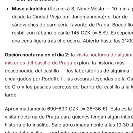
Maso a kobliha
(Řeznická 8, Nové Město — 10 min a 
desde la Ciudad Vieja por Jungmannova): el bar de
sándwiches de carnicería favorito de Praga. Bocadill
rosbif con rábano picante 145 CZK (≈ 6 €). Excepcio
una cena ligera tras el crucero. Abierto hasta las 21:0
Opción nocturna en el día 2
: la
visita nocturna de alquim
misterios del castillo de Praga
explora la historia más
desconocida del castillo — los laboratorios de alquimia
encargados por Rodolfo II, las oscuras leyendas de la Cal
de Oro y los pasajes secretos del barrio del castillo a la l
tarde.
Aproximadamente 690–890 CZK (≈ 28–36 €). Esta es la
visita nocturna de Praga para quienes tengan algún interé
historia o lo insólito. Sale aproximadamente a las 19:30 
plaza del castillo — perfecta tras una cena temprana en 