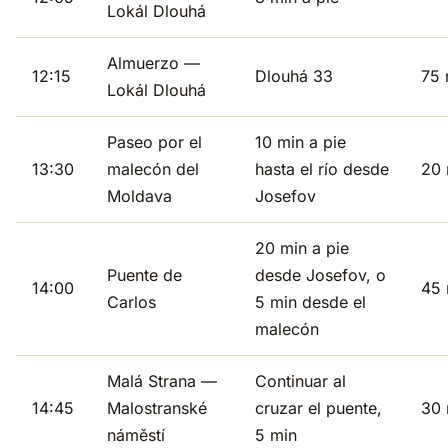
Lokál Dlouhá
Almuerzo —
12:15
Dlouhá 33
75 
Lokál Dlouhá
Paseo por el
10 min a pie
13:30
malecón del
hasta el río desde
20 
Moldava
Josefov
20 min a pie
Puente de
desde Josefov, o
14:00
45 
Carlos
5 min desde el
malecón
Malá Strana —
Continuar al
14:45
Malostranské
cruzar el puente,
30 
náměstí
5 min