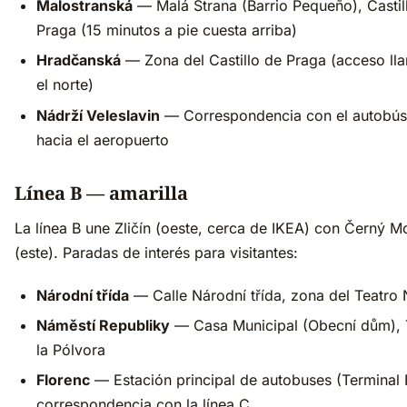
Malostranská
— Malá Strana (Barrio Pequeño), Castil
Praga (15 minutos a pie cuesta arriba)
Hradčanská
— Zona del Castillo de Praga (acceso ll
el norte)
Nádrží Veleslavin
— Correspondencia con el autobús
hacia el aeropuerto
Línea B — amarilla
La línea B une Zličín (oeste, cerca de IKEA) con Černý M
(este). Paradas de interés para visitantes:
Národní třída
— Calle Národní třída, zona del Teatro 
Náměstí Republiky
— Casa Municipal (Obecní dům), 
la Pólvora
Florenc
— Estación principal de autobuses (Terminal 
correspondencia con la línea C