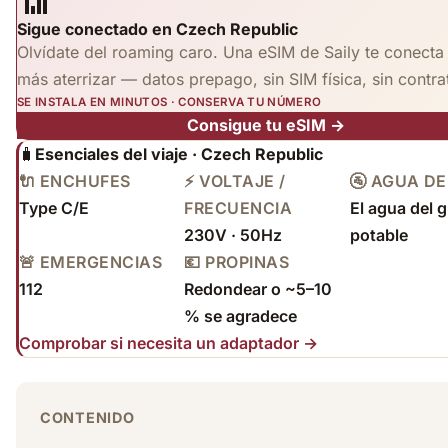
📶
Sigue conectado en Czech Republic
Olvídate del roaming caro. Una eSIM de Saily te conecta
más aterrizar — datos prepago, sin SIM física, sin contra
SE INSTALA EN MINUTOS · CONSERVA TU NÚMERO
Consigue tu eSIM →
🧳
Esenciales del viaje · Czech Republic
🔌 ENCHUFES
⚡ VOLTAJE /
🚰 AGUA DE
Type C/E
FRECUENCIA
El agua del g
230V · 50Hz
potable
🚨 EMERGENCIAS
💶 PROPINAS
112
Redondear o ~5–10
% se agradece
Comprobar si necesita un adaptador →
CONTENIDO