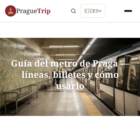
Prague
Trip
🇪🇸
ES
Guía del metro de Praga —
líneas, billetes y cómo
usarlo