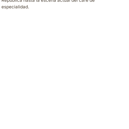
República hasta la escena actual del café de
especialidad.