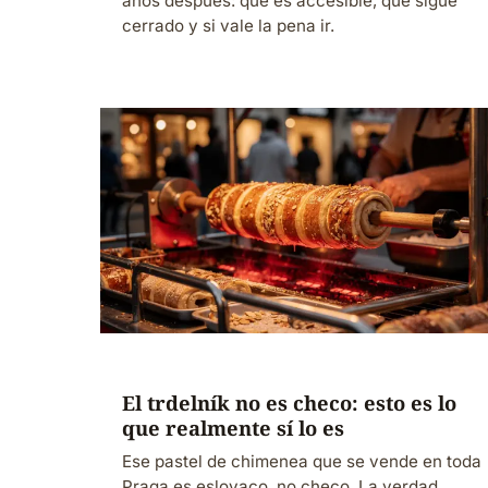
años después: qué es accesible, qué sigue
cerrado y si vale la pena ir.
El trdelník no es checo: esto es lo
que realmente sí lo es
Ese pastel de chimenea que se vende en toda
Praga es eslovaco, no checo. La verdad