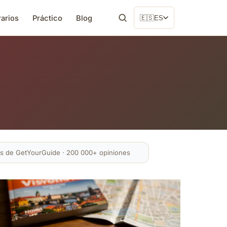
rarios
Práctico
Blog
🇪🇸
ES
és de GetYourGuide · 200 000+ opiniones