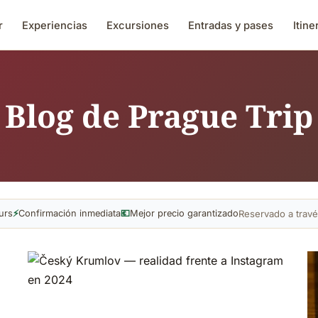
r
Experiencias
Excursiones
Entradas y pases
Itine
Blog de Prague Trip
Reservado a trav
urs
⚡
Confirmación inmediata
💶
Mejor precio garantizado