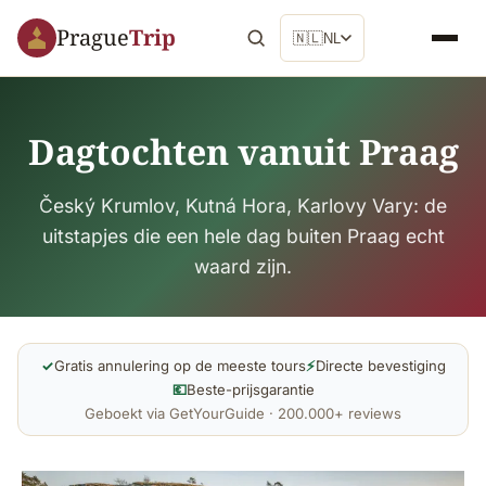
Prague
Trip
🇳🇱
NL
Dagtochten vanuit Praag
Český Krumlov, Kutná Hora, Karlovy Vary: de
uitstapjes die een hele dag buiten Praag echt
waard zijn.
✓
Gratis annulering op de meeste tours
⚡
Directe bevestiging
💶
Beste-prijsgarantie
Geboekt via GetYourGuide · 200.000+ reviews