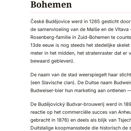
Bohemen
České Budějovice werd in 1265 gesticht door 
de samenvloeiing van de Malše en de Vltava 
Rosenberg-familie in Zuid-Bohemen te counte
13de eeuw is nog steeds het stedelijke skelet
meter in het midden, het stratenraster dat er 
bewaard gebleven).
De naam van de stad weerspiegelt haar sticht
(een Slavische clan). De Duitse naam Budwei
Budweiser-bier hun marketing aan ontlenen —
De Budějovický Budvar-brouwerij werd in 1895 o
reactie op het commerciële succes van Anheu
gebracht in 1876) en deels als blijk van Tsje
Duitstalige koopmansstede die historisch de