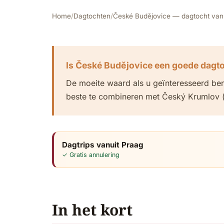
Home
/
Dagtochten
/
České Budějovice — dagtocht van
Is České Budějovice een goede dagto
De moeite waard als u geïnteresseerd ben
beste te combineren met Český Krumlov (s
Dagtrips vanuit Praag
✓ Gratis annulering
In het kort