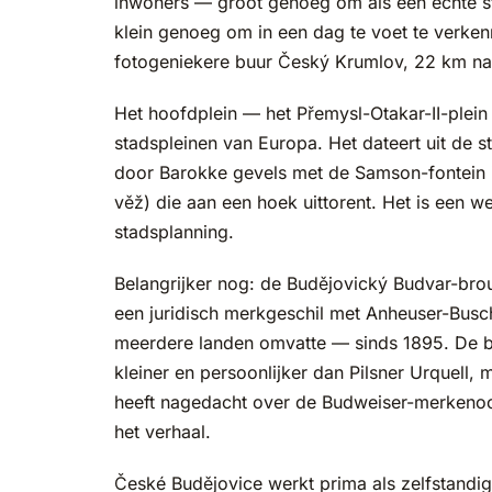
inwoners — groot genoeg om als een echte stad
klein genoeg om in een dag te voet te verken
fotogeniekere buur Český Krumlov, 22 km naar
Het hoofdplein — het Přemysl-Otakar-II-plein
stadspleinen van Europa. Het dateert uit de 
door Barokke gevels met de Samson-fontein 
věž) die aan een hoek uittorent. Het is een 
stadsplanning.
Belangrijker nog: de Budějovický Budvar-bro
een juridisch merkgeschil met Anheuser-Bus
meerdere landen omvatte — sinds 1895. De bro
kleiner en persoonlijker dan Pilsner Urquell, m
heeft nagedacht over de Budweiser-merkenoorl
het verhaal.
České Budějovice werkt prima als zelfstandig