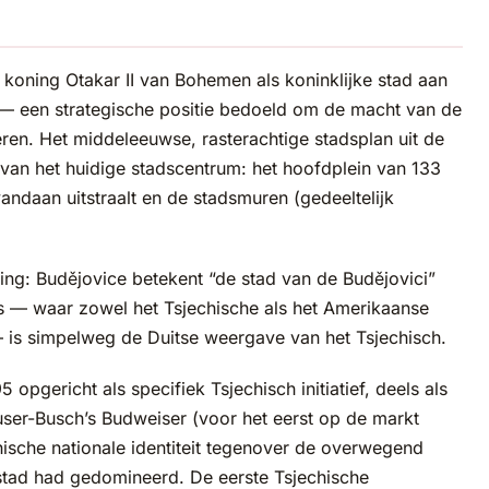
koning Otakar II van Bohemen als koninklijke stad aan
— een strategische positie bedoeld om de macht van de
ren. Het middeleeuwse, rasterachtige stadsplan uit de
 van het huidige stadscentrum: het hoofdplein van 133
vandaan uitstraalt en de stadsmuren (gedeeltelijk
ing: Budějovice betekent “de stad van de Budějovici”
s — waar zowel het Tsjechische als het Amerikaanse
 is simpelweg de Duitse weergave van het Tsjechisch.
pgericht als specifiek Tsjechisch initiatief, deels als
ser-Busch’s Budweiser (voor het eerst op de markt
chische nationale identiteit tegenover de overwegend
 stad had gedomineerd. De eerste Tsjechische