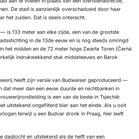
 aan te voelen in plaats van een toeristenattrectie,
nen. De stad is aanzienlijk overschaduwd door haar
 het zuiden. Dat is deels onterecht.
 — is 133 meter aan elke zijde, een van de grootste
stadsstichting in de 13de eeuw en is nog steeds omringd
in het midden en de 72 meter hoge Zwarte Toren (Černá
werkelijk indrukwekkend stuk middeleeuws en Barok
uwerij heeft zijn versie van Budweiser geproduceerd —
ch dat meer dan een eeuw duurde en rechtbanken in
uwerijrondleiding is een van de beste in Tsjechië:
et uitstekend ongefilterd bier aan het einde. Als u ooit
ogen terwijl u een Budvar dronk in Praag, hier leeft
e dagtocht en uitstekend als de helft van een