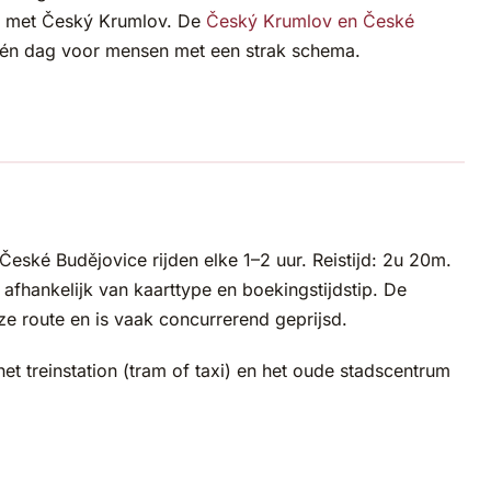
e met Český Krumlov. De
Český Krumlov en České
én dag voor mensen met een strak schema.
 České Budějovice rijden elke 1–2 uur. Reistijd: 2u 20m.
 afhankelijk van kaarttype en boekingstijdstip. De
eze route en is vaak concurrerend geprijsd.
t treinstation (tram of taxi) en het oude stadscentrum