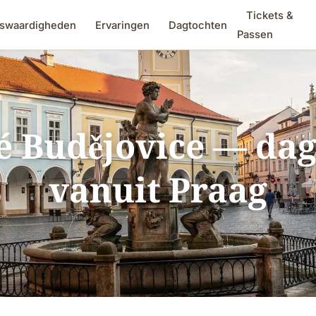
Tickets &
swaardigheden
Ervaringen
Dagtochten
Passen
é Budějovice — dag
vanuit Praag