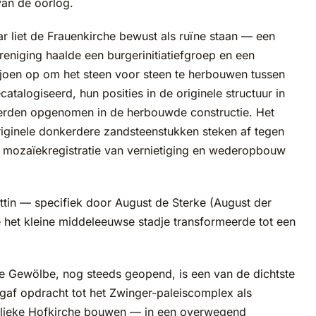
an de oorlog.
 liet de Frauenkirche bewust als ruïne staan — een
reniging haalde een burgerinitiatiefgroep en een
iljoen op om het steen voor steen te herbouwen tussen
talogiseerd, hun posities in de originele structuur in
werden opgenomen in de herbouwde constructie. Het
originele donkerdere zandsteenstukken steken af tegen
t mozaïekregistratie van vernietiging en wederopbouw
in — specifiek door August de Sterke (August der
 het kleine middeleeuwse stadje transformeerde tot een
e Gewölbe, nog steeds geopend, is een van de dichtste
gaf opdracht tot het Zwinger-paleiscomplex als
tholieke Hofkirche bouwen — in een overwegend