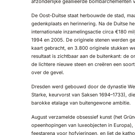
afzonderlijke geallieerde bombarchementen v
De Oost-Duitse staat herbouwde de stad, maar
gedenkplaats en herinnering. Na de Duitse he
internationale inzamelingsactie circa €180 m
1994 en 2005. De originele stenen werden geca
kaart gebracht, en 3.800 originele stukken 
resultaat is zichtbaar aan de buitenkant: de 
de lichtere nieuwe steen en creëren een soor
over de gevel.
Dresden werd gebouwd door de dynastie Wett
Starke, keurvorst van Saksen 1694–1733), die
barokke etalage van buitengewone ambitie.
August verzamelde obsessief kunst (het Grün
opeenhopingen van luxeobjecten in Europa), 
feestarena voor hofvieringen, en liet de ka