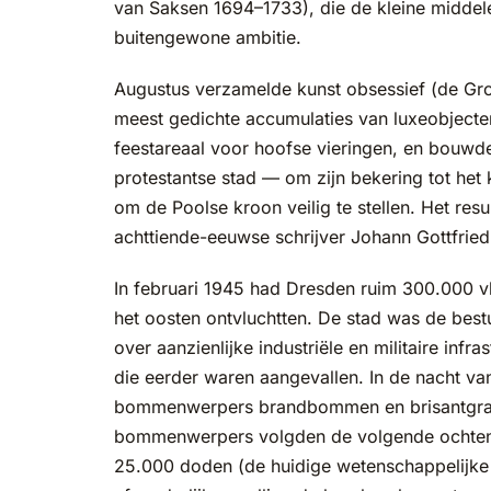
van Saksen 1694–1733), die de kleine midde
buitengewone ambitie.
Augustus verzamelde kunst obsessief (de Gr
meest gedichte accumulaties van luxeobjecten
feestareaal voor hoofse vieringen, en bouw
protestantse stad — om zijn bekering tot het 
om de Poolse kroon veilig te stellen. Het re
achttiende-eeuwse schrijver Johann Gottfried
In februari 1945 had Dresden ruim 300.000 
het oosten ontvluchtten. De stad was de best
over aanzienlijke industriële en militaire inf
die eerder waren aangevallen. In de nacht va
bommenwerpers brandbommen en brisantgrana
bommenwerpers volgden de volgende ochtend.
25.000 doden (de huidige wetenschappelijke 