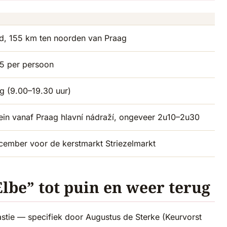
nd, 155 km ten noorden van Praag
5 per persoon
g (9.00–19.30 uur)
rein vanaf Praag hlavní nádraží, ongeveer 2u10–2u30
cember voor de kerstmarkt Striezelmarkt
lbe” tot puin en weer terug
tie — specifiek door Augustus de Sterke (Keurvorst