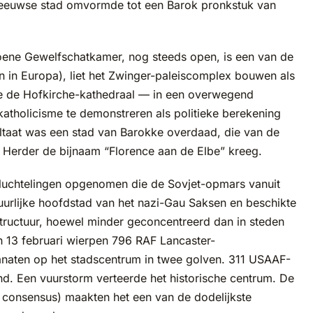
leeuwse stad omvormde tot een Barok pronkstuk van
oene Gewelfschatkamer, nog steeds open, is een van de
 in Europa), liet het Zwinger-paleiscomplex bouwen als
de de Hofkirche-kathedraal — in een overwegend
katholicisme te demonstreren als politieke berekening
sultaat was een stad van Barokke overdaad, die van de
 Herder de bijnaam “Florence aan de Elbe” kreeg.
vluchtelingen opgenomen die de Sovjet-opmars vanuit
uurlijke hoofdstad van het nazi-Gau Saksen en beschikte
rastructuur, hoewel minder geconcentreerd dan in steden
n 13 februari wierpen 796 RAF Lancaster-
ten op het stadscentrum in twee golven. 311 USAAF-
 Een vuurstorm verteerde het historische centrum. De
consensus) maakten het een van de dodelijkste