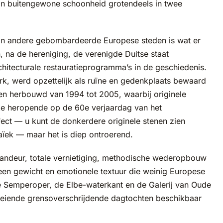
 van buitengewone schoonheid grotendeels in twee
an andere gebombardeerde Europese steden is wat er
 na de hereniging, de verenigde Duitse staat
itecturale restauratieprogramma’s in de geschiedenis.
k, werd opzettelijk als ruïne en gedenkplaats bewaard
en herbouwd van 1994 tot 2005, waarbij originele
e heropende op de 60e verjaardag van het
ct — u kunt de donkerdere originele stenen zien
aïek — maar het is diep ontroerend.
ndeur, totale vernietiging, methodische wederopbouw
een gewicht en emotionele textuur die weinig Europese
e Semperoper, de Elbe-waterkant en de Galerij van Oude
oeiende grensoverschrijdende dagtochten beschikbaar