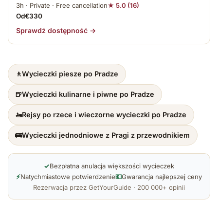
3h · Private · Free cancellation
★ 5.0 (16)
Od€330
Sprawdź dostępność →
🚶
Wycieczki piesze po Pradze
🍺
Wycieczki kulinarne i piwne po Pradze
🚤
Rejsy po rzece i wieczorne wycieczki po Pradze
🚌
Wycieczki jednodniowe z Pragi z przewodnikiem
✓
Bezpłatna anulacja większości wycieczek
⚡
Natychmiastowe potwierdzenie
💶
Gwarancja najlepszej ceny
Rezerwacja przez GetYourGuide · 200 000+ opinii