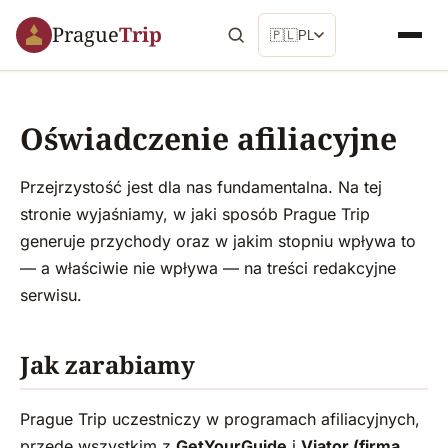
Prague
Trip
🇵🇱
PL
Oświadczenie afiliacyjne
Przejrzystość jest dla nas fundamentalna. Na tej
stronie wyjaśniamy, w jaki sposób Prague Trip
generuje przychody oraz w jakim stopniu wpływa to
— a właściwie nie wpływa — na treści redakcyjne
serwisu.
Jak zarabiamy
Prague Trip uczestniczy w programach afiliacyjnych,
przede wszystkim z
GetYourGuide
i
Viator (firmą