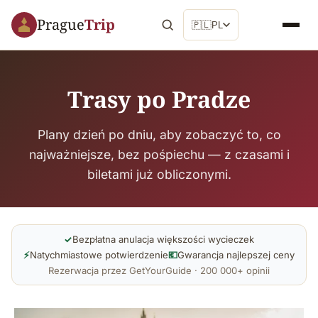
Prague
Trip
🇵🇱
PL
Trasy po Pradze
Plany dzień po dniu, aby zobaczyć to, co
najważniejsze, bez pośpiechu — z czasami i
biletami już obliczonymi.
✓
Bezpłatna anulacja większości wycieczek
⚡
Natychmiastowe potwierdzenie
💶
Gwarancja najlepszej ceny
Rezerwacja przez GetYourGuide · 200 000+ opinii