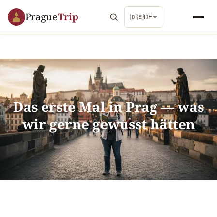
Prague
Trip
🇩🇪
DE
Das erste Mal in Prag — was
wir gerne gewusst hätten