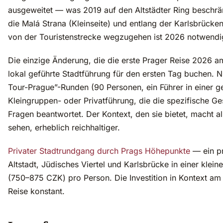
ausgeweitet — was 2019 auf den Altstädter Ring beschränkt
die Malá Strana (Kleinseite) und entlang der Karlsbrücke
von der Touristenstrecke wegzugehen ist 2026 notwendi
Die einzige Änderung, die die erste Prager Reise 2026 a
lokal geführte Stadtführung für den ersten Tag buchen. 
Tour-Prague”-Runden (90 Personen, ein Führer in einer g
Kleingruppen- oder Privatführung, die die spezifische G
Fragen beantwortet. Der Kontext, den sie bietet, macht a
sehen, erheblich reichhaltiger.
Privater Stadtrundgang durch Prags Höhepunkte
— ein pr
Altstadt, Jüdisches Viertel und Karlsbrücke in einer kle
(750–875 CZK) pro Person. Die Investition in Kontext am
Reise konstant.