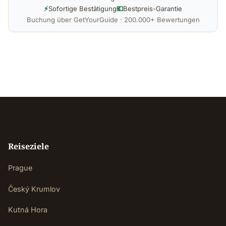
⚡
Sofortige Bestätigung
💶
Bestpreis-Garantie
Buchung über GetYourGuide · 200.000+ Bewertungen
Reiseziele
Prague
Český Krumlov
Kutná Hora