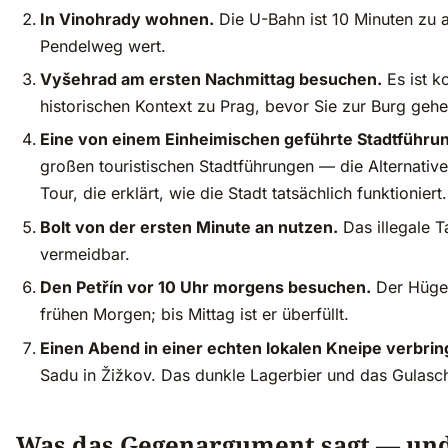
In Vinohrady wohnen.
Die U-Bahn ist 10 Minuten zu al
Pendelweg wert.
Vyšehrad am ersten Nachmittag besuchen.
Es ist k
historischen Kontext zu Prag, bevor Sie zur Burg gehe
Eine von einem Einheimischen geführte Stadtführu
großen touristischen Stadtführungen — die Alternative
Tour, die erklärt, wie die Stadt tatsächlich funktioniert.
Bolt von der ersten Minute an nutzen.
Das illegale T
vermeidbar.
Den Petřín vor 10 Uhr morgens besuchen.
Der Hügel
frühen Morgen; bis Mittag ist er überfüllt.
Einen Abend in einer echten lokalen Kneipe verbrin
Sadu in Žižkov. Das dunkle Lagerbier und das Gulasc
Was das Gegenargument sagt — und