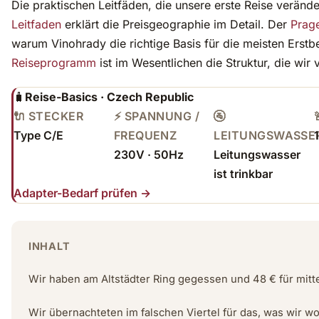
Die praktischen Leitfäden, die unsere erste Reise verände
Leitfaden
erklärt die Preisgeographie im Detail. Der
Prage
warum Vinohrady die richtige Basis für die meisten Erstb
Reiseprogramm
ist im Wesentlichen die Struktur, die wir
🧳
Reise-Basics · Czech Republic
🔌 STECKER
⚡ SPANNUNG /
🚰
Type C/E
FREQUENZ
LEITUNGSWASSE
230V · 50Hz
Leitungswasser
ist trinkbar
Adapter-Bedarf prüfen →
INHALT
Wir haben am Altstädter Ring gegessen und 48 € für mitt
Wir übernachteten im falschen Viertel für das, was wir wo