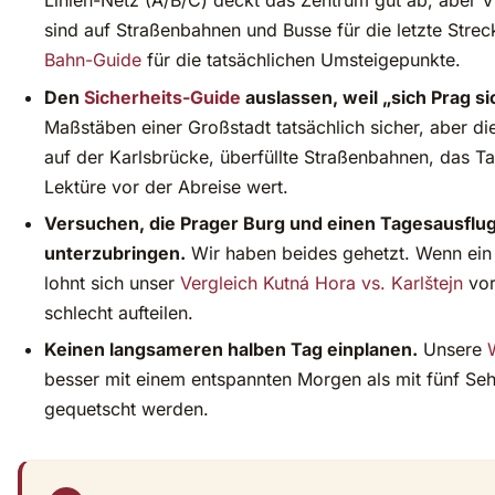
Linien-Netz (A/B/C) deckt das Zentrum gut ab, aber 
sind auf Straßenbahnen und Busse für die letzte Str
Bahn-Guide
für die tatsächlichen Umsteigepunkte.
Den
Sicherheits-Guide
auslassen, weil „sich Prag si
Maßstäben einer Großstadt tatsächlich sicher, aber di
auf der Karlsbrücke, überfüllte Straßenbahnen, das T
Lektüre vor der Abreise wert.
Versuchen, die Prager Burg und einen Tagesausflu
unterzubringen.
Wir haben beides gehetzt. Wenn ein T
lohnt sich unser
Vergleich Kutná Hora vs. Karlštejn
vor
schlecht aufteilen.
Keinen langsameren halben Tag einplanen.
Unsere
besser mit einem entspannten Morgen als mit fünf Seh
gequetscht werden.