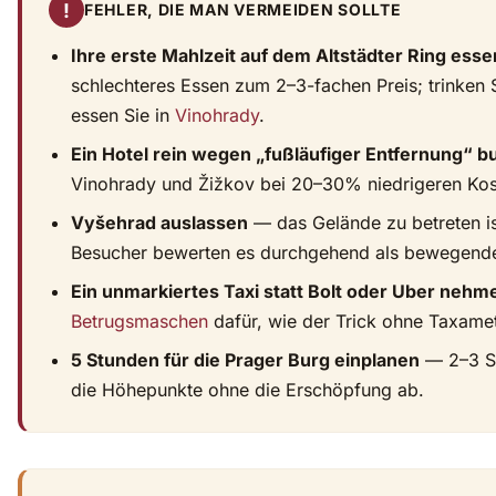
!
FEHLER, DIE MAN VERMEIDEN SOLLTE
Ihre erste Mahlzeit auf dem Altstädter Ring esse
schlechteres Essen zum 2–3-fachen Preis; trinken S
essen Sie in
Vinohrady
.
Ein Hotel rein wegen „fußläufiger Entfernung“ 
Vinohrady und Žižkov bei 20–30% niedrigeren Ko
Vyšehrad auslassen
— das Gelände zu betreten i
Besucher bewerten es durchgehend als bewegende
Ein unmarkiertes Taxi statt Bolt oder Uber nehm
Betrugsmaschen
dafür, wie der Trick ohne Taxamete
5 Stunden für die Prager Burg einplanen
— 2–3 S
die Höhepunkte ohne die Erschöpfung ab.