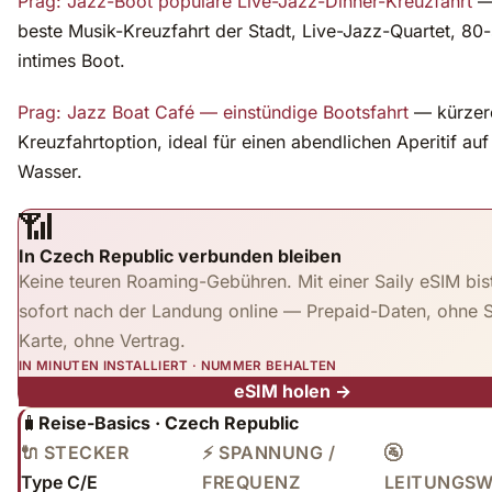
Prag: Jazz-Boot populäre Live-Jazz-Dinner-Kreuzfahrt
—
beste Musik-Kreuzfahrt der Stadt, Live-Jazz-Quartet, 80-
intimes Boot.
Prag: Jazz Boat Café — einstündige Bootsfahrt
— kürzer
Kreuzfahrtoption, ideal für einen abendlichen Aperitif au
Wasser.
📶
In Czech Republic verbunden bleiben
Keine teuren Roaming-Gebühren. Mit einer Saily eSIM bis
sofort nach der Landung online — Prepaid-Daten, ohne 
Karte, ohne Vertrag.
IN MINUTEN INSTALLIERT · NUMMER BEHALTEN
eSIM holen →
🧳
Reise-Basics · Czech Republic
🔌 STECKER
⚡ SPANNUNG /
🚰
Type C/E
FREQUENZ
LEITUNGS