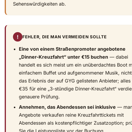
Sehenswürdigkeiten ab.
!
FEHLER, DIE MAN VERMEIDEN SOLLTE
Eine von einem Straßenpromoter angebotene
„Dinner-Kreuzfahrt“ unter €15 buchen
— dabei
handelt es sich meist um ein unüberdachtes Boot m
einfachem Buffet und aufgenommener Musik, nich
das Erlebnis der auf GYG gelisteten Anbieter; alles
€35 für eine „3-stündige Dinner-Kreuzfahrt“ verdie
genauere Prüfung.
Annehmen, das Abendessen sei inklusive
— man
Angebote verkaufen reine Kreuzfahrttickets mit
Abendessen als kostenpflichtiger Zusatzoption; pr
Sie die Leistungsliste vor der Buchung.