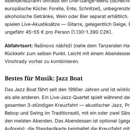
Abendkreuzfahrt umfasst ein Drei-Gänge-Menü (tschechi
europäische Küche: Forelle, Ente, Schnitzel), unbegrenzte
alkoholische Getränke, Wein oder Bier separat erhältlich.
spielen Live-Akustiksätze — Gitarre, gelegentlich Geige. P
ungefähr 45–55 € pro Person (1.130–1.390 CZK).
Abfahrtsort:
Rašínovo nábřeží (nahe dem Tanzenden Ha
Rückkehr zum selben Punkt. Leicht mit einem Abendessen
Vinohrady vorher zu kombinieren.
Bestes für Musik: Jazz Boat
Das Jazz Boat fährt seit den 1990er Jahren und ist wirkli
als alle anderen. Ein Live-Jazz-Quartet spielt während de
gesamten 3-stündigen Kreuzfahrt — akustischer Jazz, Pr
Bebop und Swing im Traditionsstil, mit ein oder zwei Sän
den meisten Abenden. Das Abendessen ist optional (geg
Aufpreis); die Standardkarte beinhaltet die Kreuzfahrt mi