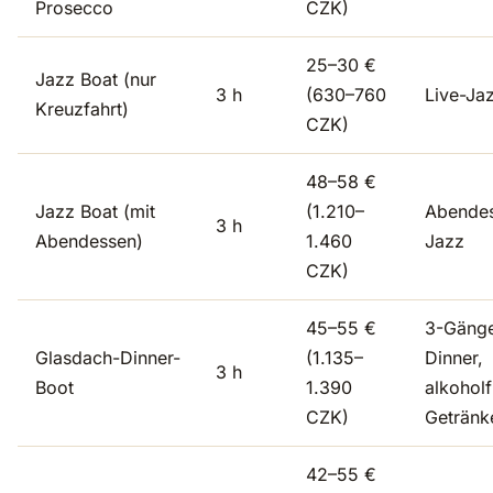
Prosecco
CZK)
25–30 €
Jazz Boat (nur
3 h
(630–760
Live-Ja
Kreuzfahrt)
CZK)
48–58 €
Jazz Boat (mit
(1.210–
Abende
3 h
Abendessen)
1.460
Jazz
CZK)
45–55 €
3-Gäng
Glasdach-Dinner-
(1.135–
Dinner,
3 h
Boot
1.390
alkoholf
CZK)
Getränk
42–55 €