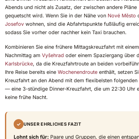
Abends und nicht als Zusatz, der zwischen andere Pläne
gequetscht wird. Wenn Sie in der Nähe von
Nové Město
o
Josefov
wohnen, sind die Abfahrtspunkte fußläufig errei
sodass Sie vorher oder nachher kein Taxi brauchen.
Kombinieren Sie eine frühere Mittagskreuzfahrt mit einem
Nachmittag am
Vyšehrad
oder einem Spaziergang über d
Karlsbrücke
, da die Kreuzfahrtroute an beiden vorbeifüh
Ihre Reise bereits eine
Wochenendroute
enthält, setzen Si
Kreuzfahrt an den Abend mit dem flexibelsten folgende
— eine 3-stündige Dinner-Kreuzfahrt, die um 22:30 Uhr e
keine frühe Nacht.
✓
UNSER EHRLICHES FAZIT
Lohnt sich für:
Paare und Gruppen, die einen entspa