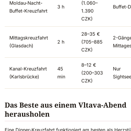
Moldau-Nacht-
(1.060–
3 h
Buffet-D
Buffet-Kreuzfahrt
1.390
CZK)
28–35 €
Mittagskreuzfahrt
2-Gäng
2 h
(705–885
(Glasdach)
Mittage
CZK)
8–12 €
Kanal-Kreuzfahrt
45
Nur
(200–303
(Karlsbrücke)
min
Sightse
CZK)
Das Beste aus einem Vltava-Abend
herausholen
Eine Dinner-Kreuzfahrt funktioniert am besten als Herzst