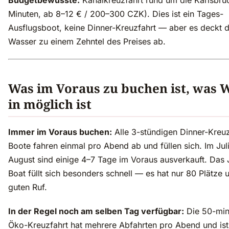
Budgetbewusste:
Kanalkreuzfahrt rund um die Karlsbrü
Minuten, ab 8–12 € / 200–300 CZK). Dies ist ein Tages-
Ausflugsboot, keine Dinner-Kreuzfahrt — aber es deckt 
Wasser zu einem Zehntel des Preises ab.
Was im Voraus zu buchen ist, was W
in möglich ist
Immer im Voraus buchen:
Alle 3-stündigen Dinner-Kreuz
Boote fahren einmal pro Abend ab und füllen sich. Im Jul
August sind einige 4–7 Tage im Voraus ausverkauft. Das
Boat füllt sich besonders schnell — es hat nur 80 Plätze 
guten Ruf.
In der Regel noch am selben Tag verfügbar:
Die 50-min
Öko-Kreuzfahrt hat mehrere Abfahrten pro Abend und ist