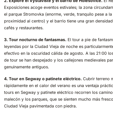
2. Explore el Výstaviště y el barrio de Holešovice.
El Re
Exposiciones acoge eventos estivales; la zona circundant
el parque Stromovka (enorme, verde, tranquilo pese a la
proximidad al centro) y el barrio tiene una gran densida
cafés y restaurantes.
3. Tour nocturno de fantasmas.
El tour a pie de fantas
leyendas por la Ciudad Vieja de noche es particularment
efectivo en la oscuridad cálida de agosto. A las 21:00 lo
de tour se han despejado y los callejones medievales pa
genuinamente antiguos.
4. Tour en Segway o patinete eléctrico.
Cubrir terreno 
rápidamente en el calor del verano es una ventaja prácti
tours en Segway y patinete eléctrico recorren los camino
malecón y los parques, que se sienten mucho más fresco
Ciudad Vieja pavimentada con piedra.