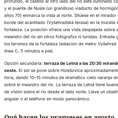
profundo, el castillo al otro lado del río está iluminado 
y el puente de Nusle (un grandioso viaducto de hormigón
años 70) enmarca la vista al norte. Sitúese en el mirador 
borde del acantilado (Vyšehradská terasa) en la muralla s
fortaleza. La posición ofrece una vista despejada sobre e
meandro del río sin otros fotógrafos ni turistas. Entrada g
los terrenos de la fortaleza (estación de metro Vyšehrad 
línea C, 5 minutos a pie).
Opción secundaria:
terraza de Letná a las 20:30 mirand
oeste.
El sol se pone sobre Holešovice aproximadament
hora, dando 10–15 minutos de dramático cielo naranja-d
sobre el meandro del río. La terraza de Letná tiene buena
de visión sobre el río desde el lado norte. Lleve un objet
angular o el teléfono en modo panorámico.
Qué hacen los pragueses en agosto