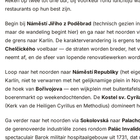
Reken op twee tot drie uur, bij voorkeur rond lunchtijd 
restaurants op hun best zijn.
Begin bij
Náměstí Jiřího z Poděbrad
(technisch gezien in
maar de wandeling begint hier) en ga naar het noorden 
de grens naar Karlín. De karakterverandering is ergens t
Chelčického
voelbaar — de straten worden breder, het 
neemt af, en de sfeer van lopende renovatiewerken wordt
Loop naar het noorden naar
Náměstí Republiky
(het eige
Karlín, niet te verwarren met het gelijknamige plein in N
de hoek van
Bořivojova
— een wijkplein met buitentafels
boerenmarkt op weekendochtenden. De
Kostel sv. Cyri
(Kerk van de Heiligen Cyrillus en Methodius) domineert he
Ga verder naar het noorden via
Sokolovská
naar
Palach
de gerenoveerde industriële zones rondom
Palác Invali
spectaculair Barok militair hospitaalgebouw uit 1731, da