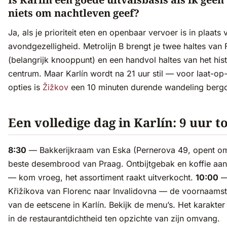
niets om nachtleven geef?
Ja, als je prioriteit eten en openbaar vervoer is in plaats 
avondgezelligheid. Metrolijn B brengt je twee haltes van 
(belangrijk knooppunt) en een handvol haltes van het his
centrum. Maar Karlín wordt na 21 uur stil — voor laat-o
opties is
Žižkov
een 10 minuten durende wandeling berg
Een volledige dag in Karlín: 9 uur t
8:30
— Bakkerijkraam van Eska (Pernerova 49, opent om
beste desembrood van Praag. Ontbijtgebak en koffie aa
— kom vroeg, het assortiment raakt uitverkocht.
10:00
—
Křižíkova van Florenc naar Invalidovna — de voornaamst
van de eetscene in Karlín. Bekijk de menu’s. Het karakter 
in de restaurantdichtheid ten opzichte van zijn omvang.