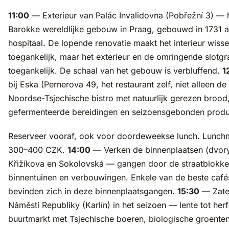
11:00
— Exterieur van Palác Invalidovna (Pobřežní 3) — 
Barokke wereldlijke gebouw in Praag, gebouwd in 1731 als
hospitaal. De lopende renovatie maakt het interieur wiss
toegankelijk, maar het exterieur en de omringende slotgra
toegankelijk. De schaal van het gebouw is verbluffend.
1
bij Eska (Pernerova 49, het restaurant zelf, niet alleen d
Noordse-Tsjechische bistro met natuurlijk gerezen brood
gefermenteerde bereidingen en seizoensgebonden produ
Reserveer vooraf, ook voor doordeweekse lunch. Lunch
300–400 CZK.
14:00
— Verken de binnenplaatsen (dvory
Křižíkova en Sokolovská — gangen door de straatblokke
binnentuinen en verbouwingen. Enkele van de beste café
bevinden zich in deze binnenplaatsgangen.
15:30
— Zate
Náměstí Republiky (Karlín) in het seizoen — lente tot herf
buurtmarkt met Tsjechische boeren, biologische groente