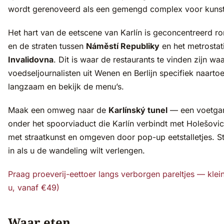
wordt gerenoveerd als een gemengd complex voor kuns
Het hart van de eetscene van Karlín is geconcentreerd r
en de straten tussen
Náměstí Republiky
en het metrostat
Invalidovna
. Dit is waar de restaurants te vinden zijn wa
voedseljournalisten uit Wenen en Berlijn specifiek naart
langzaam en bekijk de menu’s.
Maak een omweg naar de
Karlínský tunel
— een voetgan
onder het spoorviaduct die Karlín verbindt met Holešovi
met straatkunst en omgeven door pop-up eetstalletjes. S
in als u de wandeling wilt verlengen.
Praag proeverij-eettoer langs verborgen pareltjes — klei
u, vanaf €49)
Waar eten