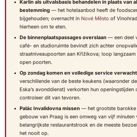
Karlín als uitvalsbasis behandelen in plaats van a
bestemming
— het hotelaanbod heeft de foodscen
bijgehouden; overnacht in
Nové Město
of Vinohra
hierheen om te eten.
De binnenplaatspassages overslaan
— een deel 
café- en studioruimte bevindt zich achter onopval
straatniveaupoorten aan Křižíkova; loop langzaam 
open poorten.
Op zondag komen en volledige service verwach
verschillende van de beste keukens (waaronder de
Eska’s avonddienst) verkorten hun openingstijden o
controleer dit van tevoren.
Palác Invalidovna missen
— het grootste barokke 
gebouw van Praag is een omweg van vijf minuten 
belangrijkste restaurantstrook en de meeste bezo
het nooit op.