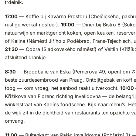
trdelník.
17:00
— Koffie bij Kavárna Prostoru (Chelčického, pakhu
rustige werkatmosfeer).
19:00
— Diner bij Bistro 8 (Soko
natuurwijn en marktgericht koken, open keuken, reserveri
of Kalina (Náměstí Jiřího z Poděbrad, Frans-Tsjechisch, u
21:30
— Cobra (Sladkovského náměstí) of Veltlin (Křižík
afsluitend drankje.
8:30
— Broodbalie van Eska (Pernerova 49, opent om 7:
beste zuurdesembrood van Praag. Ontbijtgebak en koffie
toog — kom vroeg, het aanbod raakt uitverkocht.
10:00
Křižíkova van Florenc richting Invalidovna — de belangrij
winkelstraat van Karlíns foodscene. Kijk naar menu’s. He
de wijk zit in de dichtheid van restaurants ten opzichte v
omvang.
11:00
— Buitenkant van Palác Invalidovna (Pobřežní 3) —