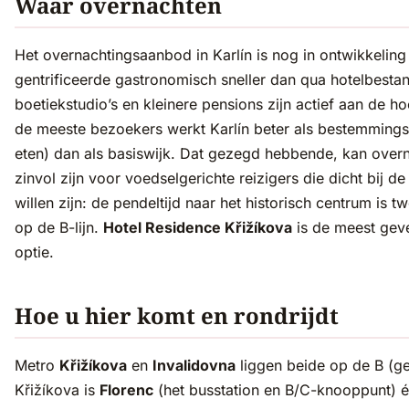
Waar overnachten
Het overnachtingsaanbod in Karlín is nog in ontwikkeling
gentrificeerde gastronomisch sneller dan qua hotelbesta
boetiekstudio’s en kleinere pensions zijn actief aan de h
de meeste bezoekers werkt Karlín beter als bestemmings
eten) dan als basiswijk. Dat gezegd hebbende, kan overn
zinvol zijn voor voedselgerichte reizigers die dicht bij de
willen zijn: de pendeltijd naar het historisch centrum is 
op de B-lijn.
Hotel Residence Křižíkova
is de meest geve
optie.
Hoe u hier komt en rondrijdt
Metro
Křižíkova
en
Invalidovna
liggen beide op de B (gel
Křižíkova is
Florenc
(het busstation en B/C-knooppunt) é