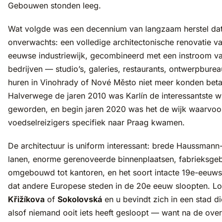
Gebouwen stonden leeg.
Wat volgde was een decennium van langzaam herstel dat u
onverwachts: een volledige architectonische renovatie v
eeuwse industriewijk, gecombineerd met een instroom v
bedrijven — studio’s, galeries, restaurants, ontwerpbure
huren in Vinohrady of Nové Město niet meer konden beta
Halverwege de jaren 2010 was Karlín de interessantste w
geworden, en begin jaren 2020 was het de wijk waarvoo
voedselreizigers specifiek naar Praag kwamen.
De architectuur is uniform interessant: brede Haussmann
lanen, enorme gerenoveerde binnenplaatsen, fabrieksg
omgebouwd tot kantoren, en het soort intacte 19e-eeuws
dat andere Europese steden in de 20e eeuw sloopten. L
Křižíkova
of
Sokolovská
en u bevindt zich in een stad die
alsof niemand ooit iets heeft gesloopt — want na de ove