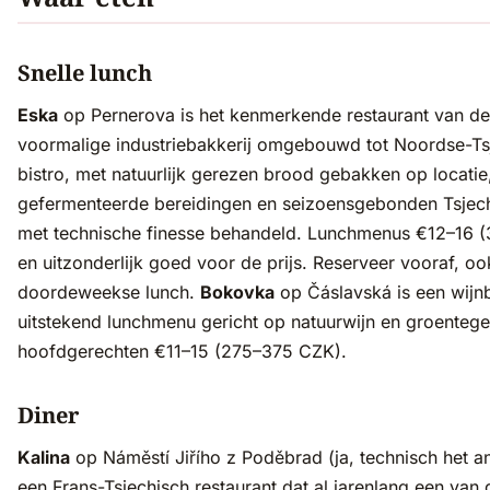
Snelle lunch
Eska
op Pernerova is het kenmerkende restaurant van de
voormalige industriebakkerij omgebouwd tot Noordse-Ts
bistro, met natuurlijk gerezen brood gebakken op locatie
gefermenteerde bereidingen en seizoensgebonden Tsjec
met technische finesse behandeld. Lunchmenus €12–16 
en uitzonderlijk goed voor de prijs. Reserveer vooraf, o
doordeweekse lunch.
Bokovka
op Čáslavská is een wijn
uitstekend lunchmenu gericht op natuurwijn en groentege
hoofdgerechten €11–15 (275–375 CZK).
Diner
Kalina
op Náměstí Jiřího z Poděbrad (ja, technisch het an
een Frans-Tsjechisch restaurant dat al jarenlang een van