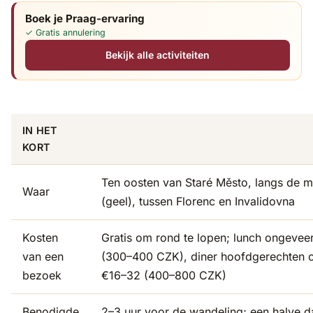
Boek je Praag-ervaring
✓ Gratis annulering
Bekijk alle activiteiten
IN HET
KORT
Ten oosten van Staré Město, langs de me
Waar
(geel), tussen Florenc en Invalidovna
Kosten
Gratis om rond te lopen; lunch ongevee
van een
(300–400 CZK), diner hoofdgerechten 
bezoek
€16–32 (400–800 CZK)
Benodigde
2–3 uur voor de wandeling; een halve da