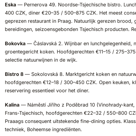
Eska
— Pernerova 49. Noordse-Tsjechische bistro. Lunc
400 CZK, diner €20–35 / 500–875 CZK. Het meest cons
geprezen restaurant in Praag. Natuurlijk gerezen brood,
bereidingen, seizoensgebonden Tsjechisch producten. Re
Bokovka
— Čáslavská 2. Wijnbar en lunchgelegenheid, n
groentegericht koken. Hoofdgerechten €11–15 / 275–375
selectie natuurwijnen in de wijk.
Bistro 8
— Sokolovská 8. Marktgericht koken en natuurwi
hoofdgerechten €12–18 / 300–450 CZK. Open keuken, kle
reservering essentieel voor het diner.
Kalina
— Náměstí Jiřího z Poděbrad 10 (Vinohrady-kant,
Frans-Tsjechisch, hoofdgerechten €22–32 / 550–800 CZ
Praaags consequent uitstekende fine-dining opties. Klas
techniek, Boheemse ingrediënten.