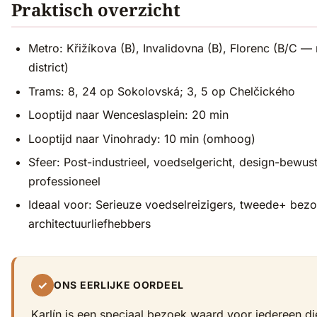
Praktisch overzicht
Metro: Křižíkova (B), Invalidovna (B), Florenc (B/C —
district)
Trams: 8, 24 op Sokolovská; 3, 5 op Chelčického
Looptijd naar Wenceslasplein: 20 min
Looptijd naar Vinohrady: 10 min (omhoog)
Sfeer: Post-industrieel, voedselgericht, design-bewust
professioneel
Ideaal voor: Serieuze voedselreizigers, tweede+ bez
architectuurliefhebbers
✓
ONS EERLIJKE OORDEEL
Karlín is een speciaal bezoek waard voor iedereen di