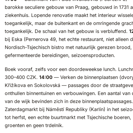
barokke seculiere gebouw van Praag, gebouwd in 1731 als
ziekenhuis. Lopende renovatie maakt het interieur wissel
toegankelijk, maar de buitenkant en de omringende grach
toegankelijk. De schaal van het gebouw is verbluffend.
1
bij Eska (Pernerova 49, het echte restaurant, niet alleen 
Nordisch-Tsjechisch bistro met natuurlijk gerezen brood,
gefermenteerde bereidingen, seizoensproducten.
Boek vooraf, zelfs voor een doordeweekse lunch. Lunch
300–400 CZK.
14:00
— Verken de binnenplaatsen (dvory
Křižíkova en Sokolovská — passages door de straatgeve
onthullen binnentuinen en verbouwingen. Een aantal van 
van de wijk bevinden zich in deze binnenplaatspassages
Zaterdagmarkt bij Náměstí Republiky (Karlín) in het seiz
tot herfst, een echte buurtmarkt met Tsjechische boeren,
groenten en geen trdelník.