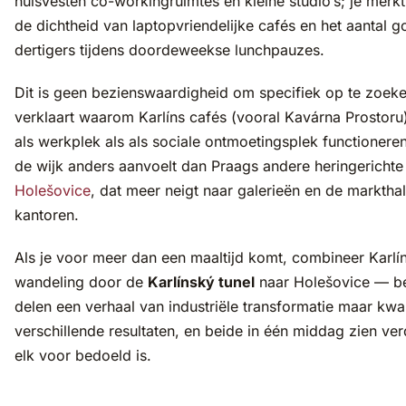
huisvesten co-workingruimtes en kleine studio’s; je merkt
de dichtheid van laptopvriendelijke cafés en het aantal 
dertigers tijdens doordeweekse lunchpauzes.
Dit is geen bezienswaardigheid om specifiek op te zoeke
verklaart waarom Karlíns cafés (vooral Kavárna Prostoru
als werkplek als als sociale ontmoetingsplek functioner
de wijk anders aanvoelt dan Praags andere heringerichte 
Holešovice
, dat meer neigt naar galerieën en de marktha
kantoren.
Als je voor meer dan een maaltijd komt, combineer Karlí
wandeling door de
Karlínský tunel
naar Holešovice — be
delen een verhaal van industriële transformatie maar kw
verschillende resultaten, en beide in één middag zien ver
elk voor bedoeld is.