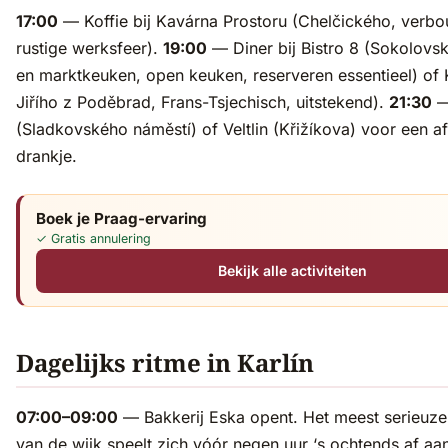
17:00
— Koffie bij Kavárna Prostoru (Chelčického, verb
rustige werksfeer).
19:00
— Diner bij Bistro 8 (Sokolovsk
en marktkeuken, open keuken, reserveren essentieel) of 
Jiřího z Poděbrad, Frans-Tsjechisch, uitstekend).
21:30
—
(Sladkovského náměstí) of Veltlin (Křižíkova) voor een af
drankje.
Boek je Praag-ervaring
✓ Gratis annulering
Bekijk alle activiteiten
Dagelijks ritme in Karlín
07:00–09:00
— Bakkerij Eska opent. Het meest serieuze 
van de wijk speelt zich vóór negen uur ‘s ochtends af aa