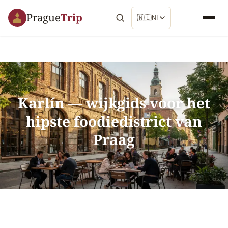
Prague
Trip
🇳🇱
NL
Karlín — wijkgids voor het
hipste foodiedistrict van
Praag