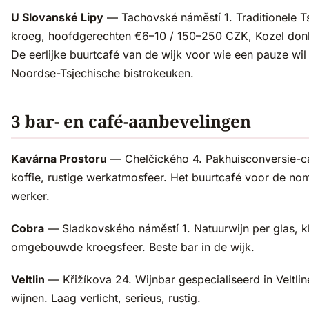
U Slovanské Lipy
— Tachovské náměstí 1. Traditionele T
kroeg, hoofdgerechten €6–10 / 150–250 CZK, Kozel donk
De eerlijke buurtcafé van de wijk voor wie een pauze wil
Noordse-Tsjechische bistrokeuken.
3 bar- en café-aanbevelingen
Kavárna Prostoru
— Chelčického 4. Pakhuisconversie-ca
koffie, rustige werkatmosfeer. Het buurtcafé voor de no
werker.
Cobra
— Sladkovského náměstí 1. Natuurwijn per glas, kl
omgebouwde kroegsfeer. Beste bar in de wijk.
Veltlin
— Křižíkova 24. Wijnbar gespecialiseerd in Veltli
wijnen. Laag verlicht, serieus, rustig.