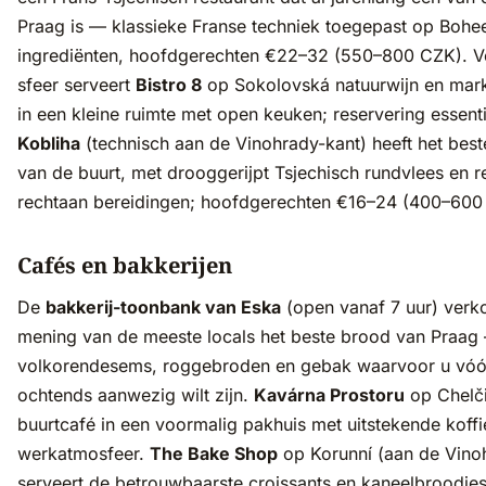
Praag is — klassieke Franse techniek toegepast op Boh
ingrediënten, hoofdgerechten €22–32 (550–800 CZK). V
sfeer serveert
Bistro 8
op Sokolovská natuurwijn en mark
in een kleine ruimte met open keuken; reservering essent
Kobliha
(technisch aan de Vinohrady-kant) heeft het bes
van de buurt, met drooggerijpt Tsjechisch rundvlees en r
rechtaan bereidingen; hoofdgerechten €16–24 (400–600
Cafés en bakkerijen
De
bakkerij-toonbank van Eska
(open vanaf 7 uur) verk
mening van de meeste locals het beste brood van Praag
volkorendesems, roggebroden en gebak waarvoor u vóór
ochtends aanwezig wilt zijn.
Kavárna Prostoru
op Chelči
buurtcafé in een voormalig pakhuis met uitstekende koffi
werkatmosfeer.
The Bake Shop
op Korunní (aan de Vino
serveert de betrouwbaarste croissants en kaneelbroodjes