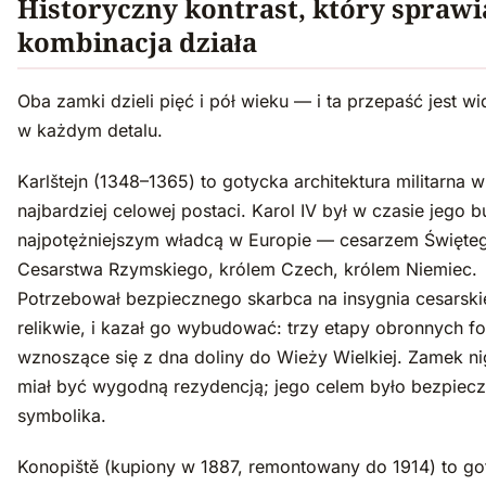
Historyczny kontrast, który sprawia
kombinacja działa
Oba zamki dzieli pięć i pół wieku — i ta przepaść jest w
w każdym detalu.
Karlštejn (1348–1365) to gotycka architektura militarna w
najbardziej celowej postaci. Karol IV był w czasie jego
najpotężniejszym władcą w Europie — cesarzem Święte
Cesarstwa Rzymskiego, królem Czech, królem Niemiec.
Potrzebował bezpiecznego skarbca na insygnia cesarskie
relikwie, i kazał go wybudować: trzy etapy obronnych for
wznoszące się z dna doliny do Wieży Wielkiej. Zamek ni
miał być wygodną rezydencją; jego celem było bezpiecz
symbolika.
Konopiště (kupiony w 1887, remontowany do 1914) to go