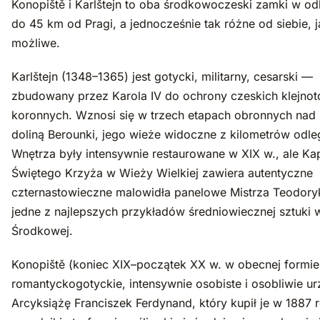
Konopiště i Karlštejn to oba środkowoczeski zamki w od
do 45 km od Pragi, a jednocześnie tak różne od siebie, j
możliwe.
Karlštejn (1348–1365) jest gotycki, militarny, cesarski —
zbudowany przez Karola IV do ochrony czeskich klejno
koronnych. Wznosi się w trzech etapach obronnych nad 
doliną Berounki, jego wieże widoczne z kilometrów odleg
Wnętrza były intensywnie restaurowane w XIX w., ale Kap
Świętego Krzyża w Wieży Wielkiej zawiera autentyczne
czternastowieczne malowidła panelowe Mistrza Teodor
jedne z najlepszych przykładów średniowiecznej sztuki 
Środkowej.
Konopiště (koniec XIX–początek XX w. w obecnej formie)
romantyckogotyckie, intensywnie osobiste i osobliwie u
Arcyksiążę Franciszek Ferdynand, który kupił je w 1887 