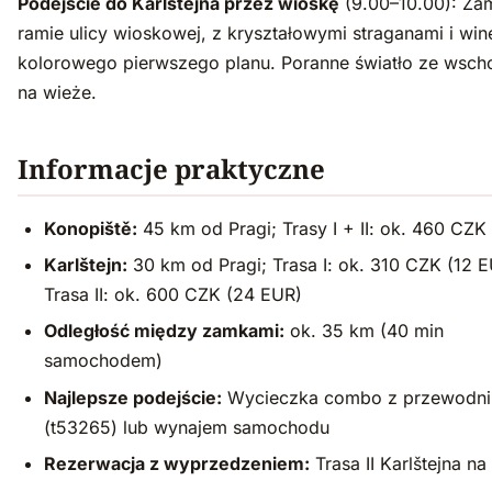
Podejście do Karlštejna przez wioskę
(9.00–10.00): Za
ramie ulicy wioskowej, z kryształowymi straganami i win
kolorowego pierwszego planu. Poranne światło ze wsc
na wieże.
Informacje praktyczne
Konopiště:
45 km od Pragi; Trasy I + II: ok. 460 CZK
Karlštejn:
30 km od Pragi; Trasa I: ok. 310 CZK (12 E
Trasa II: ok. 600 CZK (24 EUR)
Odległość między zamkami:
ok. 35 km (40 min
samochodem)
Najlepsze podejście:
Wycieczka combo z przewodni
(t53265) lub wynajem samochodu
Rezerwacja z wyprzedzeniem:
Trasa II Karlštejna na