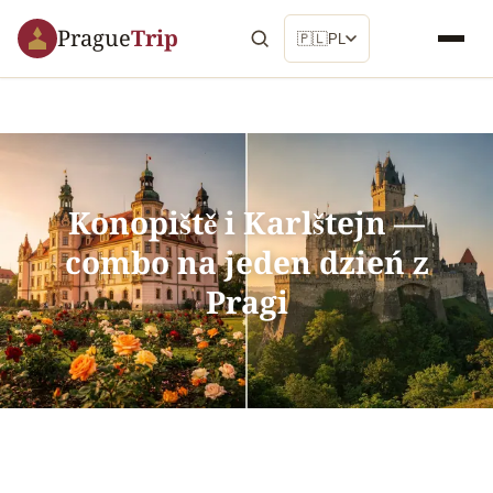
Prague
Trip
🇵🇱
PL
Konopiště i Karlštejn —
combo na jeden dzień z
Pragi