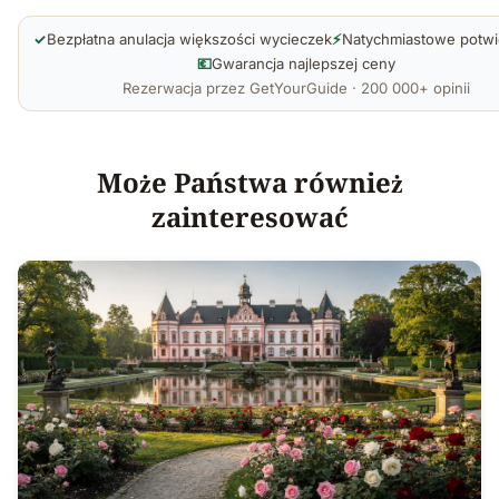
✓
Bezpłatna anulacja większości wycieczek
⚡
Natychmiastowe potwi
💶
Gwarancja najlepszej ceny
Rezerwacja przez GetYourGuide · 200 000+ opinii
Może Państwa również
zainteresować