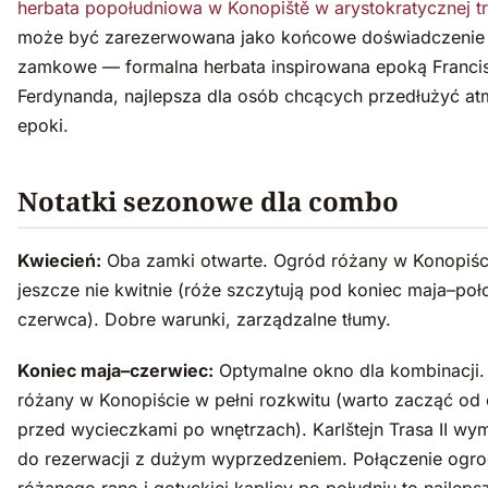
herbata popołudniowa w Konopiště w arystokratycznej tr
może być zarezerwowana jako końcowe doświadczenie
zamkowe — formalna herbata inspirowana epoką Franci
Ferdynanda, najlepsza dla osób chcących przedłużyć at
epoki.
Notatki sezonowe dla combo
Kwiecień:
Oba zamki otwarte. Ogród różany w Konopiśc
jeszcze nie kwitnie (róże szczytują pod koniec maja–poł
czerwca). Dobre warunki, zarządzalne tłumy.
Koniec maja–czerwiec:
Optymalne okno dla kombinacji.
różany w Konopiście w pełni rozkwitu (warto zacząć od
przed wycieczkami po wnętrzach). Karlštejn Trasa II w
do rezerwacji z dużym wyprzedzeniem. Połączenie ogr
różanego rano i gotyckiej kaplicy po południu to najleps