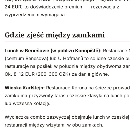
24 EUR) to doświadczenie premium — rezerwacja z
wyprzedzeniem wymagana.
Gdzie zjeść między zamkami
Lunch w Benešovie (w pobliżu Konopiště):
Restaurace 
(centrum Benešova) lub U Hofmanů to solidne czeskie p
restauracje na posiłek w południe między obydwoma za
Ok. 8–12 EUR (200–300 CZK) za danie główne.
Wioska Karlštejn:
Restaurace Koruna na ścieżce prowad
zamku ma przyzwoity taras i czeskie klasyki na lunch p
lub wczesną kolację.
Wycieczka combo zazwyczaj obejmuje lunch w czeskiej
restauracji między wizytami w obu zamkach.