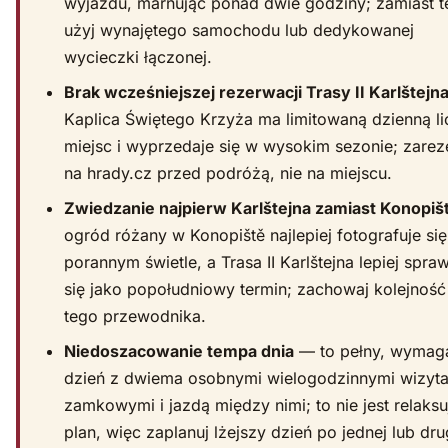
wyjazdu, marnując ponad dwie godziny; zamiast 
użyj wynajętego samochodu lub dedykowanej
wycieczki łączonej.
Brak wcześniejszej rezerwacji Trasy II Karlštejn
Kaplica Świętego Krzyża ma limitowaną dzienną l
miejsc i wyprzedaje się w wysokim sezonie; zarez
na hrady.cz przed podróżą, nie na miejscu.
Zwiedzanie najpierw Karlštejna zamiast Konopiš
ogród różany w Konopiště najlepiej fotografuje si
porannym świetle, a Trasa II Karlštejna lepiej spra
się jako popołudniowy termin; zachowaj kolejność
tego przewodnika.
Niedoszacowanie tempa dnia
— to pełny, wymag
dzień z dwiema osobnymi wielogodzinnymi wizyt
zamkowymi i jazdą między nimi; to nie jest relaks
plan, więc zaplanuj lżejszy dzień po jednej lub dru