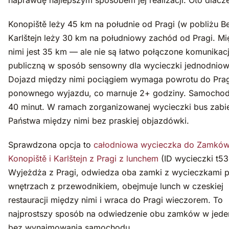
naprawdę najlepszym sposobem jej realizacji. Oto dlacz
Konopiště leży 45 km na południe od Pragi (w pobliżu B
Karlštejn leży 30 km na południowy zachód od Pragi. M
nimi jest 35 km — ale nie są łatwo połączone komunikac
publiczną w sposób sensowny dla wycieczki jednodniow
Dojazd między nimi pociągiem wymaga powrotu do Prag
ponownego wyjazdu, co marnuje 2+ godziny. Samocho
40 minut. W ramach zorganizowanej wycieczki bus zabi
Państwa między nimi bez praskiej objazdówki.
Sprawdzona opcja to
całodniowa wycieczka do Zamkó
Konopiště i Karlštejn z Pragi z lunchem
(ID wycieczki t53
Wyjeżdża z Pragi, odwiedza oba zamki z wycieczkami 
wnętrzach z przewodnikiem, obejmuje lunch w czeskiej
restauracji między nimi i wraca do Pragi wieczorem. To
najprostszy sposób na odwiedzenie obu zamków w jede
bez wynajmowania samochodu.