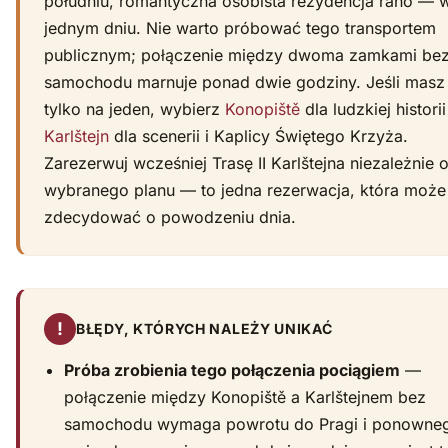
południu, romantyczna osobista rezydencja rano — 
jednym dniu. Nie warto próbować tego transportem
publicznym; połączenie między dwoma zamkami be
samochodu marnuje ponad dwie godziny. Jeśli masz
tylko na jeden, wybierz
Konopiště
dla ludzkiej historii
Karlštejn
dla scenerii i Kaplicy Świętego Krzyża.
Zarezerwuj wcześniej Trasę II Karlštejna niezależnie 
wybranego planu — to jedna rezerwacja, która może
zdecydować o powodzeniu dnia.
!
BŁĘDY, KTÓRYCH NALEŻY UNIKAĆ
Próba zrobienia tego połączenia pociągiem
—
połączenie między Konopiště a Karlštejnem bez
samochodu wymaga powrotu do Pragi i ponowne