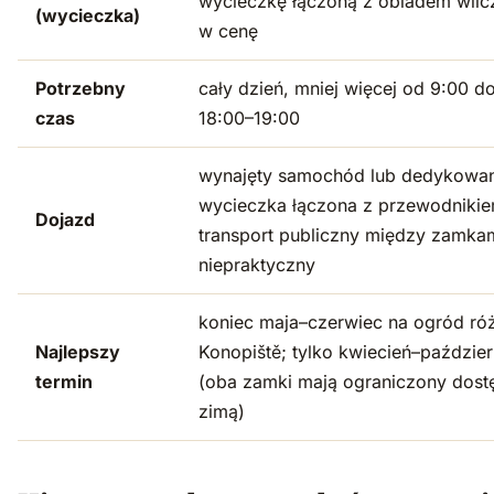
wycieczkę łączoną z obiadem wli
(wycieczka)
w cenę
Potrzebny
cały dzień, mniej więcej od 9:00 d
czas
18:00–19:00
wynajęty samochód lub dedykowa
wycieczka łączona z przewodnikie
Dojazd
transport publiczny między zamkam
niepraktyczny
koniec maja–czerwiec na ogród ró
Najlepszy
Konopiště; tylko kwiecień–paździer
termin
(oba zamki mają ograniczony dost
zimą)