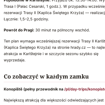
Popołudnie w Karlštejnie:
Przyjazd ok. 13.30–14.00. Wy
Trasa I (Pałac Cesarski, 1 godz.). W przypadku wcześnie
rezerwacji Trasy II (Kaplica Świętego Krzyża) — realizacj
Łącznie: 1,5–2,5 godziny.
Powrót do Pragi:
30 minut na północny wschód.
Ten plan wymaga wcześniejszej rezerwacji Trasy II Karlš
(Kaplica Świętego Krzyża) na stronie hrady.cz — to najl
atrakcja w Karlštejnie i w szczycie sezonu szybko się
wyprzedaje.
Co zobaczyć w każdym zamku
Konopiště (pełny przewodnik na
/pl/day-trips/konopist
Największą atrakcją dla większości odwiedzających jest