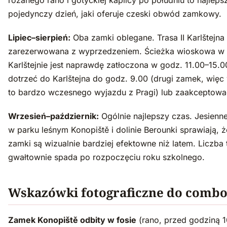
pojedynczy dzień, jaki oferuje czeski obwód zamkowy.
Lipiec–sierpień:
Oba zamki oblegane. Trasa II Karlštejna
zarezerwowana z wyprzedzeniem. Ścieżka wioskowa w
Karlštejnie jest naprawdę zatłoczona w godz. 11.00–15.0
dotrzeć do Karlštejna do godz. 9.00 (drugi zamek, wię
to bardzo wczesnego wyjazdu z Pragi) lub zaakceptowa
Wrzesień–październik:
Ogólnie najlepszy czas. Jesienn
w parku leśnym Konopiště i dolinie Berounki sprawiają, 
zamki są wizualnie bardziej efektowne niż latem. Liczba
gwałtownie spada po rozpoczęciu roku szkolnego.
Wskazówki fotograficzne do comb
Zamek Konopiště odbity w fosie
(rano, przed godziną 1