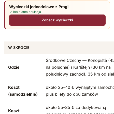
Wycieczki jednodniowe z Pragi
✓ Bezpłatna anulacja
Zobacz wycieczki
W SKRÓCIE
Środkowe Czechy — Konopiště (4
Gdzie
na południe) i Karlštejn (30 km na
południowy zachód), 35 km od sie
Koszt
około 25–40 € wynajętym samoch
(samodzielnie)
plus bilety do obu zamków
około 55–85 € za dedykowaną
Koszt