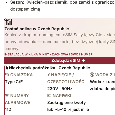
Sezon:
Kwiecień–październik; oba zamki z ogranicz
dostępem zimą
📶
Zostań online w Czech Republic
Koniec z drogim roamingiem. eSIM Saily łączy Cię z siec
po wylądowaniu — dane na kartę, bez fizycznej karty SI
umowy.
INSTALACJA W KILKA MINUT · ZACHOWAJ SWÓJ NUMER
Zdobądź eSIM →
🧳
Niezbędnik podróżnika · Czech Republic
🔌 GNIAZDKA
⚡ NAPIĘCIE /
🚰 WODA Z
Type C/E
CZĘSTOTLIWOŚĆ
Woda z kranu
230V · 50Hz
zdatna do pi
🚨 NUMERY
💶 NAPIWKI
ALARMOWE
Zaokrąglenie kwoty
112
lub ~5–10 % jest mile