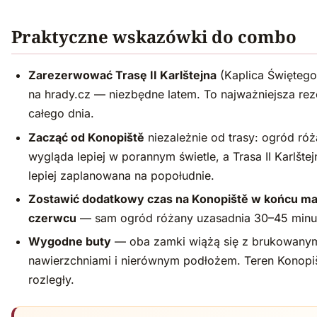
Praktyczne wskazówki do combo
Zarezerwować Trasę II Karlštejna
(Kaplica Świętego
na hrady.cz — niezbędne latem. To najważniejsza re
całego dnia.
Zacząć od Konopiště
niezależnie od trasy: ogród ró
wygląda lepiej w porannym świetle, a Trasa II Karlštej
lepiej zaplanowana na popołudnie.
Zostawić dodatkowy czas na Konopiště w końcu maj
czerwcu
— sam ogród różany uzasadnia 30–45 minut
Wygodne buty
— oba zamki wiążą się z brukowany
nawierzchniami i nierównym podłożem. Teren Konopiš
rozległy.