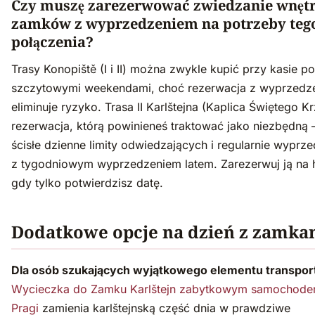
Czy muszę zarezerwować zwiedzanie wnęt
zamków z wyprzedzeniem na potrzeby teg
połączenia?
Trasy Konopiště (I i II) można zwykle kupić przy kasie p
szczytowymi weekendami, choć rezerwacja z wyprzedz
eliminuje ryzyko. Trasa II Karlštejna (Kaplica Świętego K
rezerwacja, którą powinieneś traktować jako niezbędną
ścisłe dzienne limity odwiedzających i regularnie wyprze
z tygodniowym wyprzedzeniem latem. Zarezerwuj ją na 
gdy tylko potwierdzisz datę.
Dodatkowe opcje na dzień z zamka
Dla osób szukających wyjątkowego elementu transpo
Wycieczka do Zamku Karlštejn zabytkowym samochode
Pragi
zamienia karlštejnską część dnia w prawdziwe