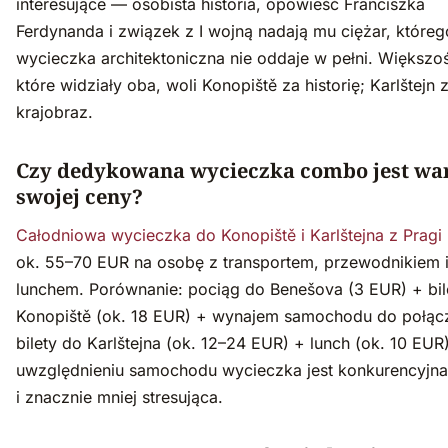
interesujące — osobista historia, opowieść Franciszka
Ferdynanda i związek z I wojną nadają mu ciężar, któreg
wycieczka architektoniczna nie oddaje w pełni. Większo
które widziały oba, woli Konopiště za historię; Karlštejn 
krajobraz.
Czy dedykowana wycieczka combo jest wa
swojej ceny?
Całodniowa wycieczka do Konopiště i Karlštejna z Pragi
ok. 55–70 EUR na osobę z transportem, przewodnikiem 
lunchem. Porównanie: pociąg do Benešova (3 EUR) + bil
Konopiště (ok. 18 EUR) + wynajem samochodu do połąc
bilety do Karlštejna (ok. 12–24 EUR) + lunch (ok. 10 EUR
uwzględnieniu samochodu wycieczka jest konkurencyjn
i znacznie mniej stresująca.