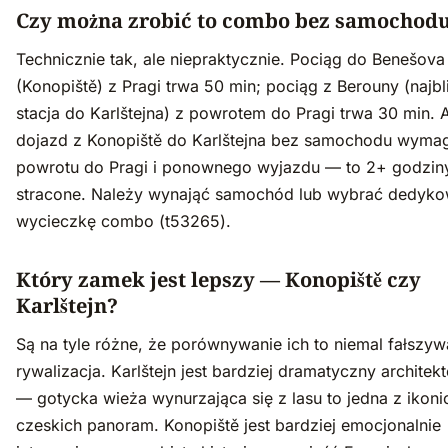
Czy można zrobić to combo bez samochod
Technicznie tak, ale niepraktycznie. Pociąg do Benešova
(Konopiště) z Pragi trwa 50 min; pociąg z Berouny (najbl
stacja do Karlštejna) z powrotem do Pragi trwa 30 min. 
dojazd z Konopiště do Karlštejna bez samochodu wyma
powrotu do Pragi i ponownego wyjazdu — to 2+ godzin
stracone. Należy wynająć samochód lub wybrać dedyk
wycieczkę combo (t53265).
Który zamek jest lepszy — Konopiště czy
Karlštejn?
Są na tyle różne, że porównywanie ich to niemal fałszyw
rywalizacja. Karlštejn jest bardziej dramatyczny architek
— gotycka wieża wynurzająca się z lasu to jedna z ikon
czeskich panoram. Konopiště jest bardziej emocjonalnie