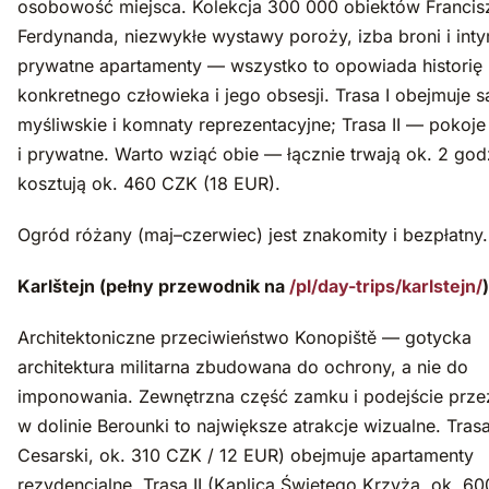
osobowość miejsca. Kolekcja 300 000 obiektów Francis
Ferdynanda, niezwykłe wystawy poroży, izba broni i int
prywatne apartamenty — wszystko to opowiada historię
konkretnego człowieka i jego obsesji. Trasa I obejmuje s
myśliwskie i komnaty reprezentacyjne; Trasa II — pokoje
i prywatne. Warto wziąć obie — łącznie trwają ok. 2 godz
kosztują ok. 460 CZK (18 EUR).
Ogród różany (maj–czerwiec) jest znakomity i bezpłatny.
Karlštejn (pełny przewodnik na
/pl/day-trips/karlstejn/
)
Architektoniczne przeciwieństwo Konopiště — gotycka
architektura militarna zbudowana do ochrony, a nie do
imponowania. Zewnętrzna część zamku i podejście prze
w dolinie Berounki to największe atrakcje wizualne. Trasa
Cesarski, ok. 310 CZK / 12 EUR) obejmuje apartamenty
rezydencjalne. Trasa II (Kaplica Świętego Krzyża, ok. 6