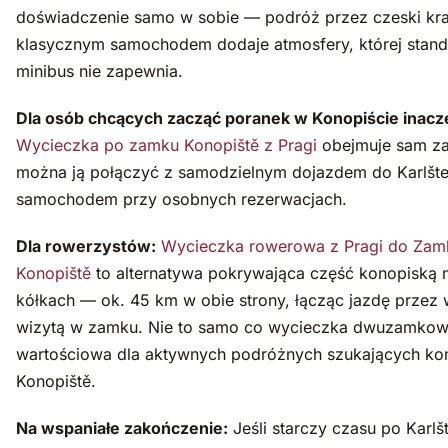
doświadczenie samo w sobie — podróż przez czeski kr
klasycznym samochodem dodaje atmosfery, której stan
minibus nie zapewnia.
Dla osób chcących zacząć poranek w Konopiście inacze
Wycieczka po zamku Konopiště z Pragi
obejmuje sam za
można ją połączyć z samodzielnym dojazdem do Karlšte
samochodem przy osobnych rezerwacjach.
Dla rowerzystów:
Wycieczka rowerowa z Pragi do Zam
Konopiště
to alternatywa pokrywająca część konopiską
kółkach — ok. 45 km w obie strony, łącząc jazdę przez 
wizytą w zamku. Nie to samo co wycieczka dwuzamkowa
wartościowa dla aktywnych podróżnych szukających kon
Konopiště.
Na wspaniałe zakończenie:
Jeśli starczy czasu po Karlšt