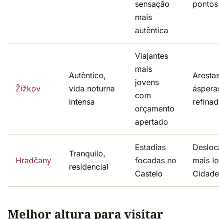
sensação
pontos 
mais
autêntica
Viajantes
mais
Autêntico,
Aresta
jovens
Žižkov
vida noturna
áspera
com
intensa
refina
orçamento
apertado
Estadias
Desloc
Tranquilo,
Hradčany
focadas no
mais l
residencial
Castelo
Cidade
Melhor altura para visitar