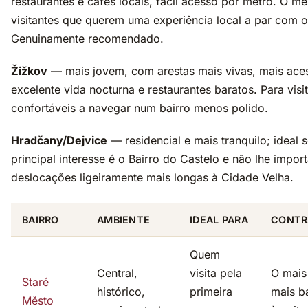
restaurantes e cafés locais, fácil acesso por metro. O me
visitantes que querem uma experiência local a par com o
Genuinamente recomendado.
Žižkov
— mais jovem, com arestas mais vivas, mais aces
excelente vida nocturna e restaurantes baratos. Para visi
confortáveis a navegar num bairro menos polido.
Hradčany/Dejvice
— residencial e mais tranquilo; ideal 
principal interesse é o Bairro do Castelo e não lhe impor
deslocações ligeiramente mais longas à Cidade Velha.
BAIRRO
AMBIENTE
IDEAL PARA
CONTR
Quem
Central,
visita pela
O mais
Staré
histórico,
primeira
mais b
Město