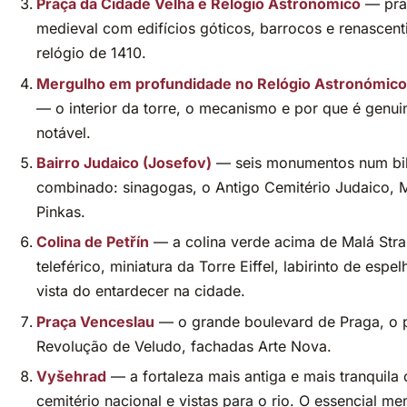
Praça da Cidade Velha e Relógio Astronómico
— pra
medieval com edifícios góticos, barrocos e renascenti
relógio de 1410.
Mergulho em profundidade no Relógio Astronómico
— o interior da torre, o mecanismo e por que é genu
notável.
Bairro Judaico (Josefov)
— seis monumentos num bil
combinado: sinagogas, o Antigo Cemitério Judaico, 
Pinkas.
Colina de Petřín
— a colina verde acima de Malá Stra
teleférico, miniatura da Torre Eiffel, labirinto de espe
vista do entardecer na cidade.
Praça Venceslau
— o grande boulevard de Praga, o 
Revolução de Veludo, fachadas Arte Nova.
Vyšehrad
— a fortaleza mais antiga e mais tranquila
cemitério nacional e vistas para o rio. O essencial me