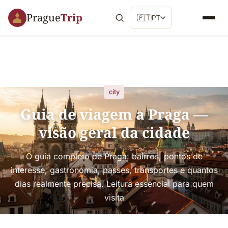
Prague
Trip
🇵🇹
PT
city
Guia de viagem a Praga —
visão geral da cidade
O guia completo de Praga: bairros, pontos de
interesse, gastronomia, passes, transportes e quantos
dias realmente precisa. Leitura essencial para quem
visita