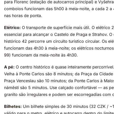
para Florenc (estação de autocarros principal) e Vyšehr
comboios funcionam das 5h00 à meia-noite, a cada 2 a 
nas horas de ponta.
Elétrico:
O transporte de superfície mais útil. O elétrico 
essencial para alcançar o Castelo de Praga e Strahov. O 
histórico 42 percorre um circuito turístico circular. Os elé
funcionam das 4h30 à meia-noite; os elétricos nocturnos 
99) funcionam da meia-noite às 4h30.
A pé:
O centro histórico é quase inteiramente percorríve
Velha à Ponte Carlos são 8 minutos; da Praça da Cidade
Praça Venceslau são 10 minutos; da Ponte Carlos à Malo
náměstí são 5 minutos. Use calçado confortável — as pe
granito são irregulares e podem ser escorregadias com 
Bilhetes:
Um bilhete simples de 30 minutos (32 CZK / ~
válido para o metro, elétrico e autocarro dentro do limit