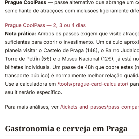
Prague CoolPass
— passe alternativo que abrange um c
semelhante de atracções com inclusões ligeiramente dife
Prague CoolPass — 2, 3 ou 4 dias
Nota prática:
Ambos os passes exigem que visite atracç
suficientes para cobrir o investimento. Um cálculo apro
planeia visitar o Castelo de Praga (14€), o Bairro Judaic
Torre de Petřín (5€) e o Museu Nacional (12€), já está 
bilhetes individuais. Um passe de 48h que cobre estes (
transporte público) é normalmente melhor relação quali
Use a calculadora em
/tools/prague-card-calculator/
para
seu itinerário específico.
Para mais análises, ver
/tickets-and-passes/pass-compar
Gastronomia e cerveja em Praga