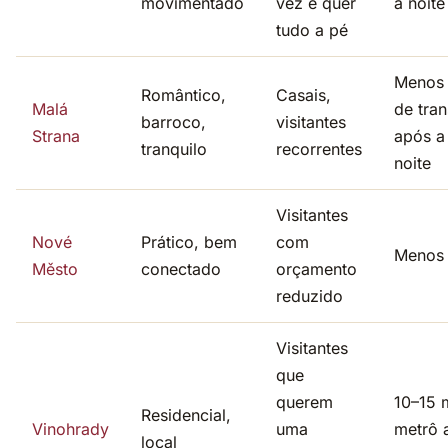
movimentado
vez e quer
à noite
tudo a pé
Menos
Romântico,
Casais,
Malá
de tra
barroco,
visitantes
Strana
após a
tranquilo
recorrentes
noite
Visitantes
Nové
Prático, bem
com
Menos
Město
conectado
orçamento
reduzido
Visitantes
que
querem
10–15 
Residencial,
Vinohrady
uma
metrô 
local