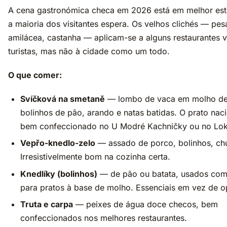
A cena gastronómica checa em 2026 está em melhor es
a maioria dos visitantes espera. Os velhos clichés — pes
amilácea, castanha — aplicam-se a alguns restaurantes v
turistas, mas não à cidade como um todo.
O que comer:
Svíčková na smetaně
— lombo de vaca em molho de
bolinhos de pão, arando e natas batidas. O prato nac
bem confeccionado no U Modré Kachničky ou no Lok
Vepřo-knedlo-zelo
— assado de porco, bolinhos, chu
Irresistivelmente bom na cozinha certa.
Knedlíky (bolinhos)
— de pão ou batata, usados com
para pratos à base de molho. Essenciais em vez de o
Truta e carpa
— peixes de água doce checos, bem
confeccionados nos melhores restaurantes.