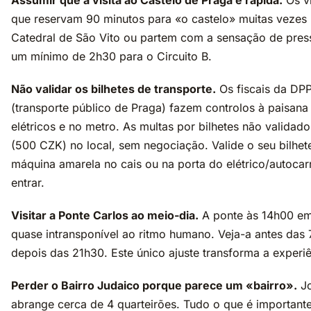
Assumir que a visita ao Castelo de Praga é rápida.
Os vi
que reservam 90 minutos para «o castelo» muitas vezes
Catedral de São Vito ou partem com a sensação de pres
um mínimo de 2h30 para o Circuito B.
Não validar os bilhetes de transporte.
Os fiscais da DP
(transporte público de Praga) fazem controlos à paisana
elétricos e no metro. As multas por bilhetes não validad
(500 CZK) no local, sem negociação. Valide o seu bilhet
máquina amarela no cais ou na porta do elétrico/autocar
entrar.
Visitar a Ponte Carlos ao meio-dia.
A ponte às 14h00 em
quase intransponível ao ritmo humano. Veja-a antes das
depois das 21h30. Este único ajuste transforma a experiê
Perder o Bairro Judaico porque parece um «bairro».
Jo
abrange cerca de 4 quarteirões. Tudo o que é importante