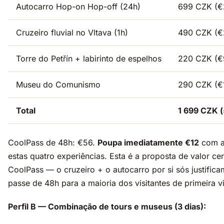
Autocarro Hop-on Hop-off (24h)
699 CZK (€
Cruzeiro fluvial no Vltava (1h)
490 CZK (€
Torre do Petřín + labirinto de espelhos
220 CZK (€
Museu do Comunismo
290 CZK (€
Total
1 699 CZK (
CoolPass de 48h: €56.
Poupa imediatamente €12
com a
estas quatro experiências. Esta é a proposta de valor cen
CoolPass — o cruzeiro + o autocarro por si sós justifica
passe de 48h para a maioria dos visitantes de primeira 
Perfil B — Combinação de tours e museus (3 dias):