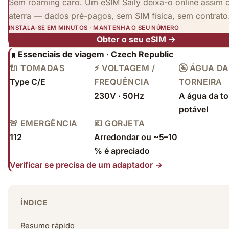
Sem roaming caro. Um eSIM Saily deixa-o online assim 
aterra — dados pré-pagos, sem SIM física, sem contrato
INSTALA-SE EM MINUTOS · MANTENHA O SEU NÚMERO
Obter o seu eSIM →
🧳
Essenciais de viagem · Czech Republic
🔌 TOMADAS
⚡ VOLTAGEM /
🚰 ÁGUA DA
Type C/E
FREQUÊNCIA
TORNEIRA
230V · 50Hz
A água da to
potável
🚨 EMERGÊNCIA
💶 GORJETA
112
Arredondar ou ~5–10
% é apreciado
Verificar se precisa de um adaptador →
ÍNDICE
Resumo rápido