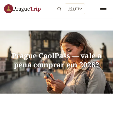
Prague
Trip
🇵🇹
PT
Prague CoolPass — vale a
pena comprar em 2026?