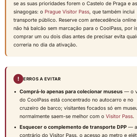
se as suas prioridades forem o Castelo de Praga e a
sinagogas: o
Prague Visitor Pass
, que também inclui
transporte público. Reserve com antecedência onlin
não há balcão sem marcação para o CoolPass, por i
comprar um ou dois dias antes de precisar evita qua
correria no dia da ativação.
!
ERROS A EVITAR
Comprá-lo apenas para colecionar museus
— o v
do CoolPass está concentrado no autocarro e no
cruzeiro de barco; visitantes focados só em muse
normalmente saem-se melhor com o
Visitor Pass
.
Esquecer o complemento de transporte DPP
— a
contrário do Visitor Pass, o acesso ao metro e elét