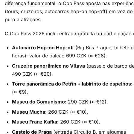
diferença fundamental: o CoolPass aposta nas experiênc
(tours, cruzeiros, autocarros hop-on hop-off) em vez do
puro a atrações.
O CoolPass 2026 inclui entrada gratuita ou participação
Autocarro Hop-on Hop-off
(Big Bus Prague, bilhete 
horas): valor de balcão 699 CZK (≈ €28).
Cruzeiro panorâmico no Vltava
(passeio de barco de
490 CZK (≈ €20).
Torre panorâmica do Petřín + labirinto de espelhos
:
(≈ €9).
Museu do Comunismo
: 290 CZK (≈ €12).
Museu Mucha
: 260 CZK (≈ €10).
Museu Franz Kafka
: 260 CZK (≈ €10).
Castelo de Praga
(entrada Circuito B, em algumas