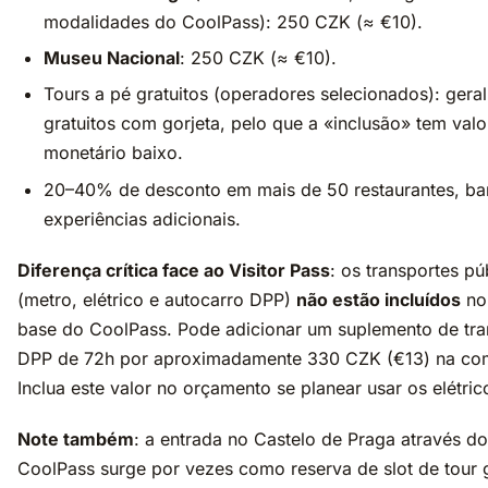
modalidades do CoolPass): 250 CZK (≈ €10).
Museu Nacional
: 250 CZK (≈ €10).
Tours a pé gratuitos (operadores selecionados): gera
gratuitos com gorjeta, pelo que a «inclusão» tem valo
monetário baixo.
20–40% de desconto em mais de 50 restaurantes, ba
experiências adicionais.
Diferença crítica face ao Visitor Pass
: os transportes pú
(metro, elétrico e autocarro DPP)
não estão incluídos
no
base do CoolPass. Pode adicionar um suplemento de tra
DPP de 72h por aproximadamente 330 CZK (€13) na co
Inclua este valor no orçamento se planear usar os elétric
Note também
: a entrada no Castelo de Praga através do
CoolPass surge por vezes como reserva de slot de tour 