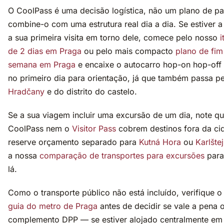
O CoolPass é uma decisão logística, não um plano de p
combine-o com uma estrutura real dia a dia. Se estiver 
a sua primeira visita em torno dele, comece pelo nosso
i
de 2 dias em Praga
ou pelo mais compacto
plano de fim
semana em Praga
e encaixe o autocarro hop-on hop-off 
no primeiro dia para orientação, já que também passa pe
Hradčany
e do distrito do castelo.
Se a sua viagem incluir uma excursão de um dia, note q
CoolPass nem o
Visitor Pass
cobrem destinos fora da c
reserve orçamento separado para
Kutná Hora
ou
Karlšte
a nossa
comparação de transportes para excursões
para
lá.
Como o transporte público não está incluído, verifique o
guia do metro de Praga
antes de decidir se vale a pena 
complemento DPP — se estiver alojado centralmente e