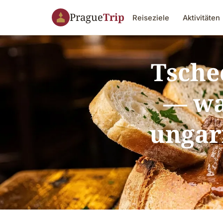
Prague
Trip
Reiseziele
Aktivitäten
Tsche
— was
ungar