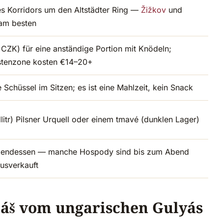
s Korridors um den Altstädter Ring —
Žižkov
und
 am besten
ZK) für eine anständige Portion mit Knödeln;
istenzone kosten €14–20+
 Schüssel im Sitzen; es ist eine Mahlzeit, kein Snack
llitr) Pilsner Urquell oder einem tmavé (dunklen Lager)
Abendessen — manche Hospody sind bis zum Abend
ausverkauft
láš vom ungarischen Gulyás