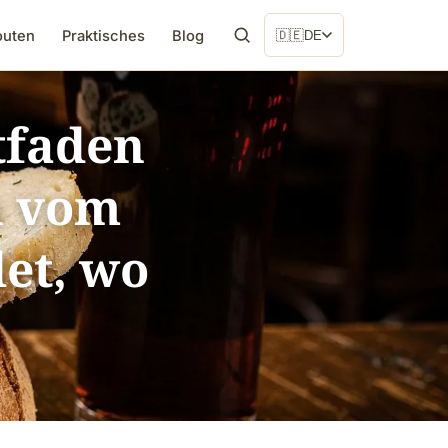
outen
Praktisches
Blog
🇩🇪
DE
tfaden
ch vom
et, wo