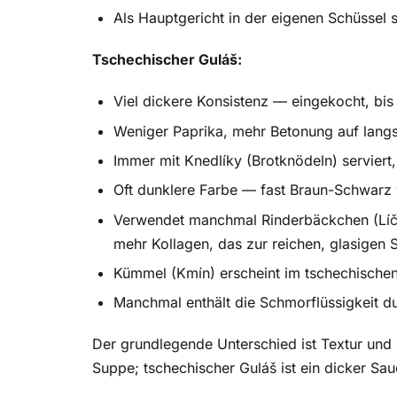
Als Hauptgericht in der eigenen Schüssel 
Tschechischer Guláš:
Viel dickere Konsistenz — eingekocht, bi
Weniger Paprika, mehr Betonung auf lang
Immer mit Knedlíky (Brotknödeln) servier
Oft dunklere Farbe — fast Braun-Schwarz
Verwendet manchmal Rinderbäckchen (Líčka
mehr Kollagen, das zur reichen, glasigen 
Kümmel (Kmín) erscheint im tschechischen
Manchmal enthält die Schmorflüssigkeit du
Der grundlegende Unterschied ist Textur und 
Suppe; tschechischer Guláš ist ein dicker Sa