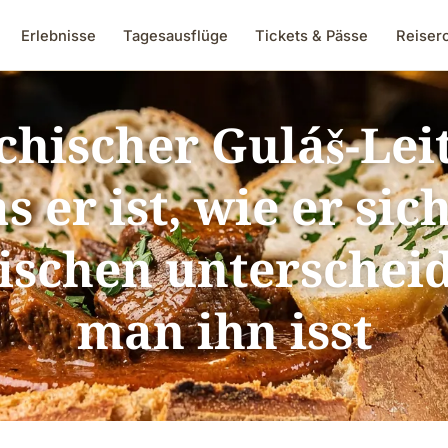
Erlebnisse
Tagesausflüge
Tickets & Pässe
Reiser
chischer Guláš-Lei
 er ist, wie er si
ischen unterscheid
man ihn isst