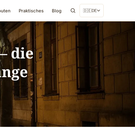
outen
Praktisches
Blog
🇩🇪
DE
— die
änge