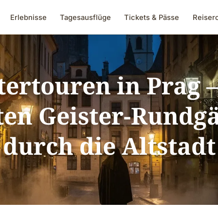
Erlebnisse
Tagesausflüge
Tickets & Pässe
Reiser
tertouren in Prag 
ten Geister-Rundg
durch die Altstadt