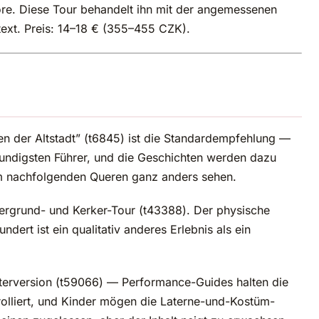
ore. Diese Tour behandelt ihn mit der angemessenen
ext. Preis: 14–18 € (355–455 CZK).
n der Altstadt” (t6845) ist die Standardempfehlung —
kundigsten Führer, und die Geschichten werden dazu
dem nachfolgenden Queren ganz anders sehen.
ntergrund- und Kerker-Tour (t43388). Der physische
dert ist ein qualitativ anderes Erlebnis als ein
erversion (t59066) — Performance-Guides halten die
rolliert, und Kinder mögen die Laterne-und-Kostüm-