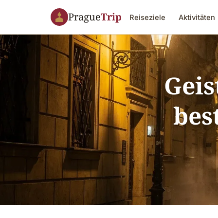
Prague
Trip
Reiseziele
Aktivitäten
Geis
bes