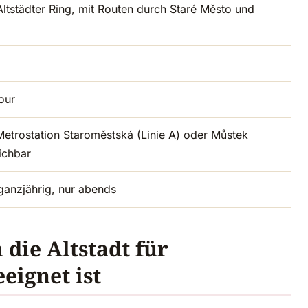
ltstädter Ring, mit Routen durch Staré Město und
our
Metrostation Staroměstská (Linie A) oder Můstek
eichbar
ganzjährig, nur abends
die Altstadt für
eignet ist