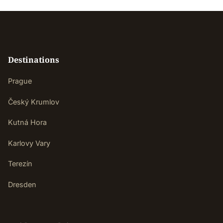
Destinations
Prague
Český Krumlov
Kutná Hora
Karlovy Vary
Terezín
Dresden