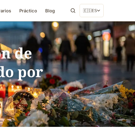
rarios
Práctico
Blog
🇪🇸
ES
ón de
do por