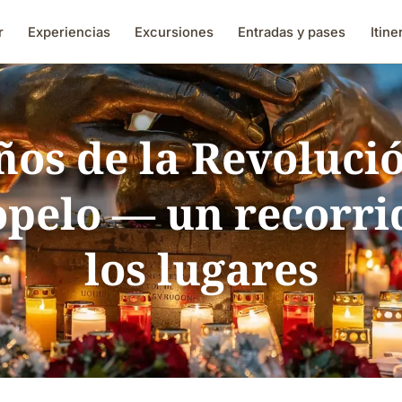
r
Experiencias
Excursiones
Entradas y pases
Itine
ños de la Revoluci
opelo — un recorri
los lugares