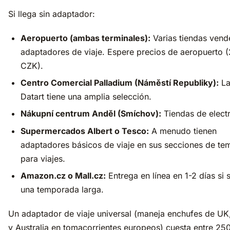
Si llega sin adaptador:
Aeropuerto (ambas terminales):
Varias tiendas vend
adaptadores de viaje. Espere precios de aeropuerto 
CZK).
Centro Comercial Palladium (Náměstí Republiky):
La
Datart tiene una amplia selección.
Nákupní centrum Anděl (Smíchov):
Tiendas de electr
Supermercados Albert o Tesco:
A menudo tienen
adaptadores básicos de viaje en sus secciones de t
para viajes.
Amazon.cz o Mall.cz:
Entrega en línea en 1-2 días si
una temporada larga.
Un adaptador de viaje universal (maneja enchufes de UK
y Australia en tomacorrientes europeos) cuesta entre 25