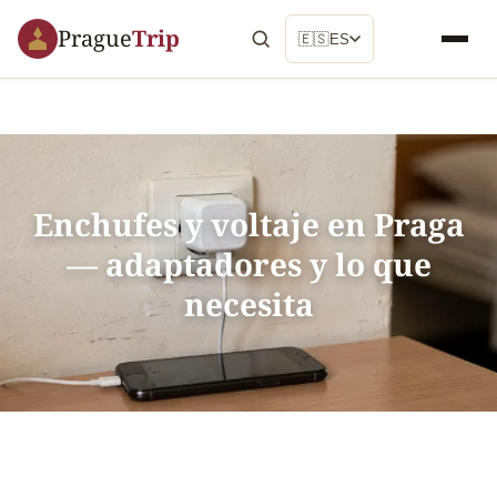
Prague
Trip
🇪🇸
ES
Enchufes y voltaje en Praga
— adaptadores y lo que
necesita