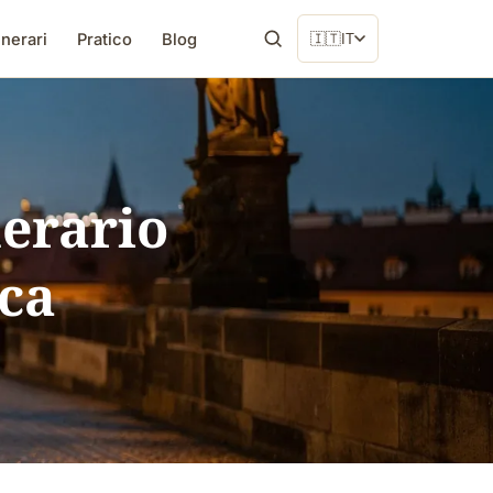
inerari
Pratico
Blog
🇮🇹
IT
nerario
ca