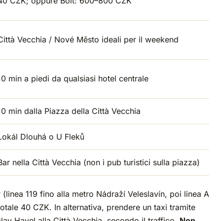
40 CZK; oppure Bolt: 600–800 CZK
Città Vecchia / Nové Město ideali per il weekend
10 min a piedi da qualsiasi hotel centrale
10 min dalla Piazza della Città Vecchia
Lokál Dlouhá o U Fleků
Bar nella Città Vecchia (non i pub turistici sulla piazza)
 (linea 119 fino alla metro Nádraží Veleslavín, poi linea A
totale 40 CZK. In alternativa, prendere un taxi tramite
v Havel alla Città Vecchia, secondo il traffico.
Non