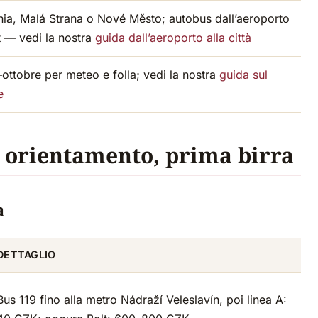
chia, Malá Strana o Nové Město; autobus dall’aeroporto
t — vedi la nostra
guida dall’aeroporto alla città
ttobre per meteo e folla; vedi la nostra
guida sul
e
, orientamento, prima birra
a
DETTAGLIO
Bus 119 fino alla metro Nádraží Veleslavín, poi linea A: