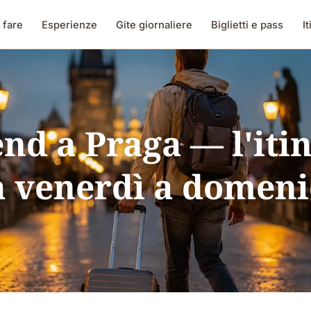
 fare
Esperienze
Gite giornaliere
Biglietti e pass
It
d a Praga — l'iti
a venerdì a domeni