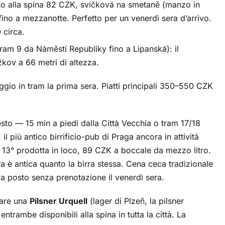
trato alla spina 82 CZK, svíčková na smetaně (manzo in
ino a mezzanotte. Perfetto per un venerdì sera d’arrivo.
 circa.
am 9 da Náměstí Republiky fino a Lipanská): il
ižkov a 66 metri di altezza.
aggio in tram la prima sera. Piatti principali 350–550 CZK
o — 15 min a piedi dalla Città Vecchia o tram 17/18
il più antico birrificio-pub di Praga ancora in attività
a 13° prodotta in loco, 89 CZK a boccale da mezzo litro.
ra è antica quanto la birra stessa. Cena ceca tradizionale
a posto senza prenotazione il venerdì sera.
nare una
Pilsner Urquell
(lager di Plzeň, la pilsner
trambe disponibili alla spina in tutta la città. La