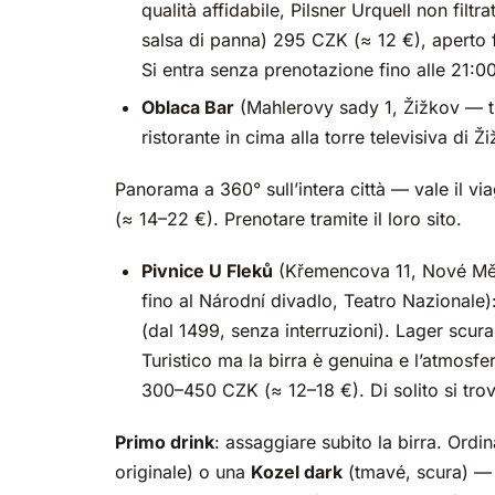
qualità affidabile, Pilsner Urquell non fil
salsa di panna) 295 CZK (≈ 12 €), aperto f
Si entra senza prenotazione fino alle 21:00
Oblaca Bar
(Mahlerovy sady 1, Žižkov — tr
ristorante in cima alla torre televisiva di Ž
Panorama a 360° sull’intera città — vale il vi
(≈ 14–22 €). Prenotare tramite il loro sito.
Pivnice U Fleků
(Křemencova 11, Nové Měst
fino al Národní divadlo, Teatro Nazionale): 
(dal 1499, senza interruzioni). Lager scur
Turistico ma la birra è genuina e l’atmosfe
300–450 CZK (≈ 12–18 €). Di solito si trov
Primo drink
: assaggiare subito la birra. Ordi
originale) o una
Kozel dark
(tmavé, scura) — en