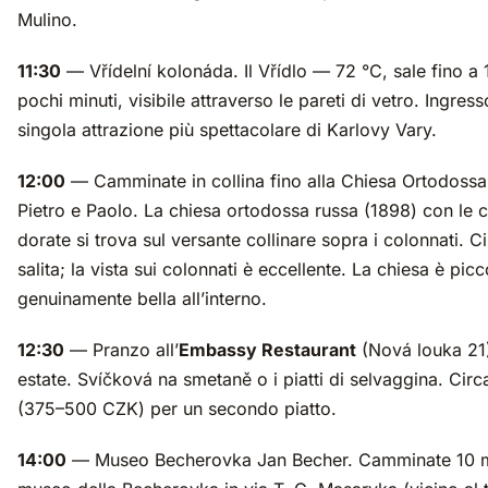
Mulino.
11:30
— Vřídelní kolonáda. Il Vřídlo — 72 °C, sale fino a 
pochi minuti, visibile attraverso le pareti di vetro. Ingress
singola attrazione più spettacolare di Karlovy Vary.
12:00
— Camminate in collina fino alla Chiesa Ortodossa 
Pietro e Paolo. La chiesa ortodossa russa (1898) con le c
dorate si trova sul versante collinare sopra i colonnati. C
salita; la vista sui colonnati è eccellente. La chiesa è pic
genuinamente bella all’interno.
12:30
— Pranzo all’
Embassy Restaurant
(Nová louka 21)
estate. Svíčková na smetaně o i piatti di selvaggina. Cir
(375–500 CZK) per un secondo piatto.
14:00
— Museo Becherovka Jan Becher. Camminate 10 min