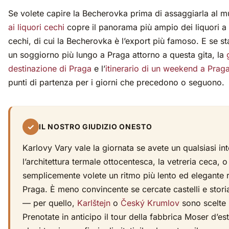
Se volete capire la Becherovka prima di assaggiarla al m
ai liquori cechi
copre il panorama più ampio dei liquori a
cechi, di cui la Becherovka è l’export più famoso. E se s
un soggiorno più lungo a Praga attorno a questa gita, la
destinazione di Praga
e l’
itinerario di un weekend a Prag
punti di partenza per i giorni che precedono o seguono.
✓
IL NOSTRO GIUDIZIO ONESTO
Karlovy Vary vale la giornata se avete un qualsiasi in
l’architettura termale ottocentesca, la vetreria ceca, o
semplicemente volete un ritmo più lento ed elegante r
Praga. È meno convincente se cercate castelli e stor
— per quello,
Karlštejn
o
Český Krumlov
sono scelte 
Prenotate in anticipo il tour della fabbrica Moser d’es