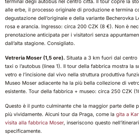
terminal degli autobus nel centro città. Il tour copre la sto
alle erbe, il processo originale di produzione e termina 
degustazione dell’originale e della variante Becherovka 
rosa e arancia. Ingresso: circa 200 CZK (8 €). Non è nec
prenotazione anticipata per i visitatori senza appuntamen
dall’alta stagione. Consigliato.
Vetreria Moser (1,5 ore).
Situata a 3 km fuori dal centr
taxi o l’autobus (linea 1). Il tour della fabbrica mostra la s
vetro e l’incisione dal vivo nella struttura produttiva funzi
Museo Moser adiacente ha la più bella collezione di vetro
esistente. Tour della fabbrica + museo: circa 250 CZK (1
Questo è il punto culminante che la maggior parte delle 
più vividamente. Alcuni tour da Praga, come la
gita a Ka
visita alla fabbrica Moser
, inseriscono questo nell’itinerar
specificamente.