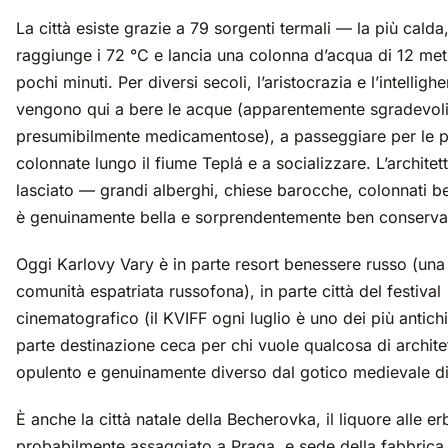
La città esiste grazie a 79 sorgenti termali — la più calda, 
raggiunge i 72 °C e lancia una colonna d’acqua di 12 metr
pochi minuti. Per diversi secoli, l’aristocrazia e l’intellig
vengono qui a bere le acque (apparentemente sgradevol
presumibilmente medicamentose), a passeggiare per le
colonnate lungo il fiume Teplá e a socializzare. L’archite
lasciato — grandi alberghi, chiese barocche, colonnati 
è genuinamente bella e sorprendentemente ben conserva
Oggi Karlovy Vary è in parte resort benessere russo (una 
comunità espatriata russofona), in parte città del festival
cinematografico (il KVIFF ogni luglio è uno dei più antich
parte destinazione ceca per chi vuole qualcosa di archit
opulento e genuinamente diverso dal gotico medievale d
È anche la città natale della Becherovka, il liquore alle e
probabilmente assaggiato a Praga, e sede della fabbrica di