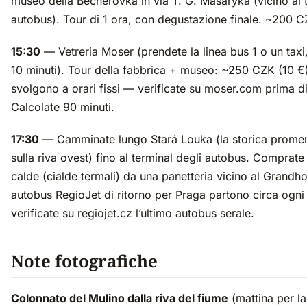
museo della Becherovka in via T. G. Masaryka (vicino al t
autobus). Tour di 1 ora, con degustazione finale. ~200 C
15:30
— Vetreria Moser (prendete la linea bus 1 o un taxi
10 minuti). Tour della fabbrica + museo: ~250 CZK (10 €).
svolgono a orari fissi — verificate su moser.com prima di
Calcolate 90 minuti.
17:30
— Camminate lungo Stará Louka (la storica prome
sulla riva ovest) fino al terminal degli autobus. Comprate
calde (cialde termali) da una panetteria vicino al Grandho
autobus RegioJet di ritorno per Praga partono circa ogn
verificate su regiojet.cz l’ultimo autobus serale.
Note fotografiche
Colonnato del Mulino dalla riva del fiume
(mattina per la