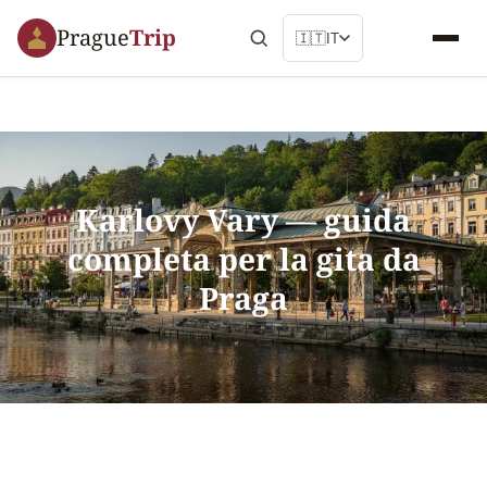
Prague
Trip
🇮🇹
IT
Karlovy Vary — guida
completa per la gita da
Praga