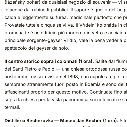
(lázeňský pohár) da qualsiasi negozio di souvenir — vi s
le acque dai rubinetti pubblici. Il sapore è quello dell’ac
calda e leggermente sulfurea: medicinale piuttosto che p
Provatele tutte e cinque se vi va. Il Vřídelní kolonáda in c
promenade è un edificio più moderno in vetro e acciaio c
principale sorgente-geyser Vřídlo, vale la pena vederla p
spettacolo del geyser da solo.
Il centro storico sopra i colonnati (1 ora).
Salite dal fium
dei Santi Pietro e Paolo — una chiesa ortodossa russa cos
aristocratici russi in visita nel 1898, con cupole a cipolla
sembrano stranamente fuori posto in Boemia e sono del t
affascinanti proprio per questo motivo. Continuate fino a
sopra la chiesa per la vista panoramica sui colonnati e su
termali.
Distilleria Becherovka — Museo Jan Becher (1 ora).
Situ