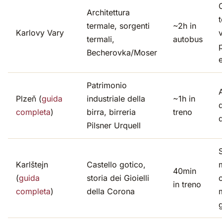
Architettura
termale, sorgenti
~2h in
Karlovy Vary
v
termali,
autobus
Becherovka/Moser
Patrimonio
Plzeň (
guida
industriale della
~1h in
d
completa
)
birra, birreria
treno
d
Pilsner Urquell
Karlštejn
Castello gotico,
40min
(
guida
storia dei Gioielli
c
in treno
completa
)
della Corona