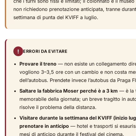
che i turni sono fissi e limitati; il colonnato e il mus
non richiedono prenotazione anticipata, tranne durant
settimana di punta del KVIFF a luglio.
!
ERRORI DA EVITARE
Provare il treno
— non esiste un collegamento dire
vogliono 3–3,5 ore con un cambio e non costa m
dell’autobus. Prendete invece l’autobus da Praga F
Saltare la fabbrica Moser perché è a 3 km
— è la 
memorabile della giornata; un breve tragitto in aut
risolve il problema della distanza.
Visitare durante la settimana del KVIFF (inizio lug
prenotare in anticipo
— hotel e trasporti si esaur
mesi di anticipo durante il festival del cinema.