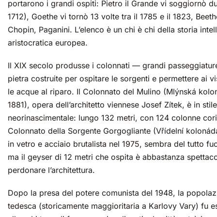
portarono i grandi ospiti: Pietro il Grande vi soggiornò du
1712), Goethe vi tornò 13 volte tra il 1785 e il 1823, Bee
Chopin, Paganini. L’elenco è un chi è chi della storia intel
aristocratica europea.
Il XIX secolo produsse i colonnati — grandi passeggiature
pietra costruite per ospitare le sorgenti e permettere ai vi
le acque al riparo. Il Colonnato del Mulino (Mlýnská kolo
1881), opera dell’architetto viennese Josef Zítek, è in stile
neorinascimentale: lungo 132 metri, con 124 colonne corin
Colonnato della Sorgente Gorgogliante (Vřídelní kolonáda)
in vetro e acciaio brutalista nel 1975, sembra del tutto f
ma il geyser di 12 metri che ospita è abbastanza spettaco
perdonare l’architettura.
Dopo la presa del potere comunista del 1948, la popolazi
tedesca (storicamente maggioritaria a Karlovy Vary) fu es