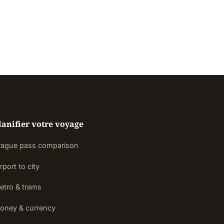
lanifier votre voyage
rague pass comparison
rport to city
etro & trams
oney & currency