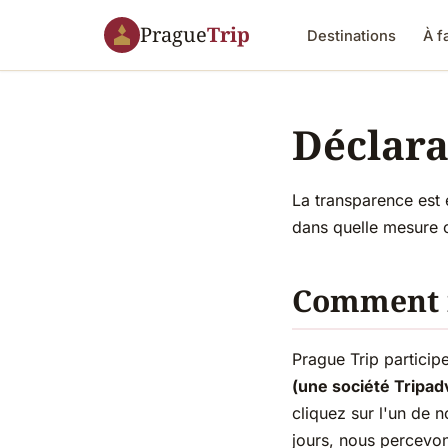
Prague
Trip
Destinations
À f
Déclara
La transparence est 
dans quelle mesure c
Comment n
Prague Trip particip
(une société Tripad
cliquez sur l'un de n
jours, nous percevon