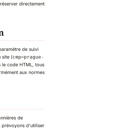
e réserver directement
n
 paramètre de suivi
site (
cmp=prague-
s le code HTML, tous
ormément aux normes
annières de
 prévoyons d'utiliser