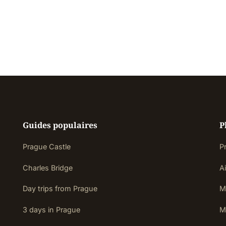
Guides populaires
P
Prague Castle
P
Charles Bridge
Ai
Day trips from Prague
M
3 days in Prague
M