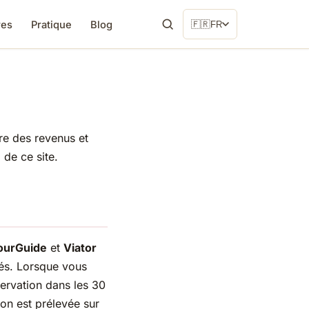
res
Pratique
Blog
🇫🇷
FR
re des revenus et
 de ce site.
ourGuide
et
Viator
tés. Lorsque vous
servation dans les 30
on est prélevée sur