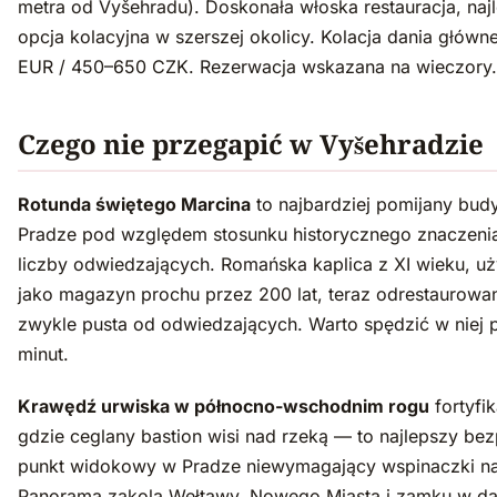
metra od Vyšehradu). Doskonała włoska restauracja, naj
opcja kolacyjna w szerszej okolicy. Kolacja dania główn
EUR / 450–650 CZK. Rezerwacja wskazana na wieczory.
Czego nie przegapić w Vyšehradzie
Rotunda świętego Marcina
to najbardziej pomijany bud
Pradze pod względem stosunku historycznego znaczeni
liczby odwiedzających. Romańska kaplica z XI wieku, u
jako magazyn prochu przez 200 lat, teraz odrestaurowa
zwykle pusta od odwiedzających. Warto spędzić w niej 
minut.
Krawędź urwiska w północno-wschodnim rogu
fortyfi
gdzie ceglany bastion wisi nad rzeką — to najlepszy bez
punkt widokowy w Pradze niewymagający wspinaczki na
Panorama zakola Wełtawy, Nowego Miasta i zamku w dal