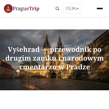
Prague
Trip
🇵🇱
PL
Vyšehrad — przewodnik po
drugim zamku i narodowym
cmentarzu w Pradze