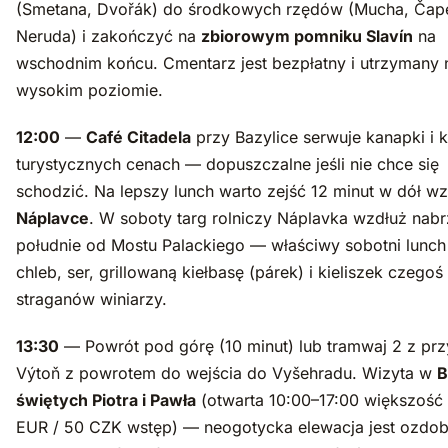
(Smetana, Dvořák) do środkowych rzędów (Mucha, Čap
Neruda) i zakończyć na
zbiorowym pomniku Slavín
na
wschodnim końcu. Cmentarz jest bezpłatny i utrzymany 
wysokim poziomie.
12:00
—
Café Citadela
przy Bazylice serwuje kanapki i
turystycznych cenach — dopuszczalne jeśli nie chce się
schodzić. Na lepszy lunch warto zejść 12 minut w dół w
Náplavce
. W soboty targ rolniczy Náplavka wzdłuż nab
południe od Mostu Palackiego — właściwy sobotni lunch
chleb, ser, grillowaną kiełbasę (párek) i kieliszek czegoś
straganów winiarzy.
13:30
— Powrót pod górę (10 minut) lub tramwaj 2 z prz
Výtoň z powrotem do wejścia do Vyšehradu. Wizyta w
B
świętych Piotra i Pawła
(otwarta 10:00–17:00 większość 
EUR / 50 CZK wstęp) — neogotycka elewacja jest ozdob