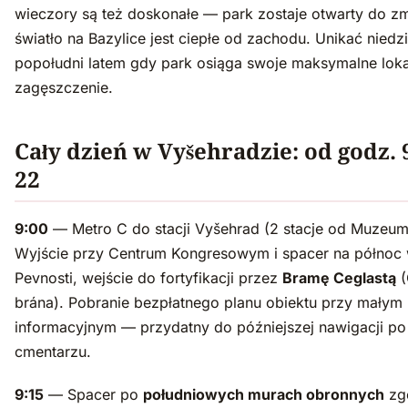
wieczory są też doskonałe — park zostaje otwarty do zm
światło na Bazylice jest ciepłe od zachodu. Unikać niedz
popołudni latem gdy park osiąga swoje maksymalne lok
zagęszczenie.
Cały dzień w Vyšehradzie: od godz. 
22
9:00
— Metro C do stacji Vyšehrad (2 stacje od Muzeum
Wyjście przy Centrum Kongresowym i spacer na północ
Pevnosti, wejście do fortyfikacji przez
Bramę Ceglastą
(
brána). Pobranie bezpłatnego planu obiektu przy małym 
informacyjnym — przydatny do późniejszej nawigacji po
cmentarzu.
9:15
— Spacer po
południowych murach obronnych
zg