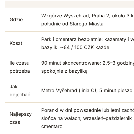
Wzgórze Wyszehrad, Praha 2, około 3 
Gdzie
południe od Starego Miasta
Park i cmentarz bezpłatnie; kazamaty i 
Koszt
bazyliki ~€4 / 100 CZK każde
Ile czasu
90 minut skoncentrowane; 2,5–3 godzin
potrzeba
spokojnie z bazyliką
Jak
Metro Vyšehrad (linia C), 5 minut pieszo
dojechać
Poranki w dni powszednie lub letni zach
Najlepszy
słońca na wałach; wrzesień–październik
czas
cmentarz