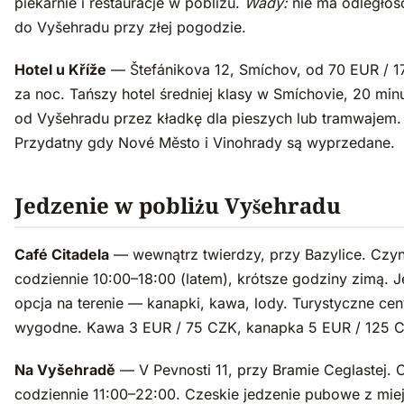
piekarnie i restauracje w pobliżu.
Wady:
nie ma odległośc
do Vyšehradu przy złej pogodzie.
Hotel u Kříže
— Štefánikova 12, Smíchov, od 70 EUR / 
za noc. Tańszy hotel średniej klasy w Smíchovie, 20 min
od Vyšehradu przez kładkę dla pieszych lub tramwajem.
Przydatny gdy Nové Město i Vinohrady są wyprzedane.
Jedzenie w pobliżu Vyšehradu
Café Citadela
— wewnątrz twierdzy, przy Bazylice. Czy
codziennie 10:00–18:00 (latem), krótsze godziny zimą. 
opcja na terenie — kanapki, kawa, lody. Turystyczne cen
wygodne. Kawa 3 EUR / 75 CZK, kanapka 5 EUR / 125 
Na Vyšehradě
— V Pevnosti 11, przy Bramie Ceglastej. 
codziennie 11:00–22:00. Czeskie jedzenie pubowe z mie