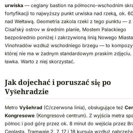
urwiska
— ceglany bastion na północno-wschodnim skr
fortyfikacji to najwyższy punkt urwiska nad rzeką, ok. 
nad Wełtawą. Geometria zakola rzeki z tego punktu — z
Císařský ostrov w średnim planie, Mostem Palackiego
bezpośrednio poniżej i zakrzywioną linią Nowego Miasta
Vinohradów wzdłuż wschodniego brzegu — to kompozy
której nie ma w żadnym standardowym praskim zdjęciu. 
ławka. Warto z niej skorzystać.
Jak dojechać i poruszać się po
Vyšehradzie
Metro
Vyšehrad
(C/czerwona linia), obsługujące też
Ce
Kongresowe
(Kongresové centrum). Z wyjścia metra sp
północ i pod górę przez ok. 8 minut do wejścia przez B
Ceglastą. Tramwaje 2, 7, 17 i 18 kursują wzdłuż nabrzeża 