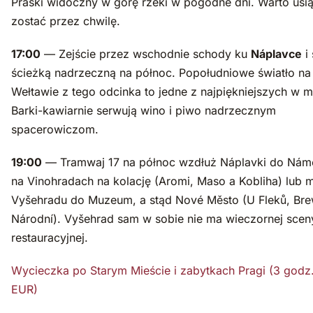
Praski widoczny w górę rzeki w pogodne dni. Warto usią
zostać przez chwilę.
17:00
— Zejście przez wschodnie schody ku
Náplavce
i
ścieżką nadrzeczną na północ. Popołudniowe światło na
Wełtawie z tego odcinka to jedne z najpiękniejszych w m
Barki-kawiarnie serwują wino i piwo nadrzecznym
spacerowiczom.
19:00
— Tramwaj 17 na północ wzdłuż Náplavki do Námě
na Vinohradach na kolację (Aromi, Maso a Kobliha) lub 
Vyšehradu do Muzeum, a stąd Nové Město (U Fleků, Br
Národní). Vyšehrad sam w sobie nie ma wieczornej scen
restauracyjnej.
Wycieczka po Starym Mieście i zabytkach Pragi (3 godz.
EUR)