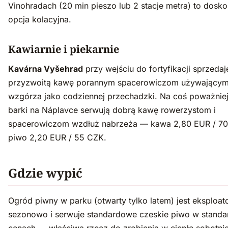
Vinohradach (20 min pieszo lub 2 stacje metra) to dosko
opcja kolacyjna.
Kawiarnie i piekarnie
Kavárna Vyšehrad
przy wejściu do fortyfikacji sprzedaj
przyzwoitą kawę porannym spacerowiczom używający
wzgórza jako codziennej przechadzki. Na coś poważnie
barki na Náplavce serwują dobrą kawę rowerzystom i
spacerowiczom wzdłuż nabrzeża — kawa 2,80 EUR / 70
piwo 2,20 EUR / 55 CZK.
Gdzie wypić
Ogród piwny w parku (otwarty tylko latem) jest eksploa
sezonowo i serwuje standardowe czeskie piwo w stand