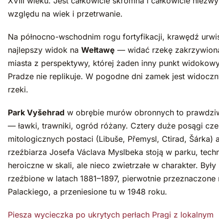
XVIII wieku. Jest całkowicie skromna i całkowicie niezwy
względu na wiek i przetrwanie.
Na północno-wschodnim rogu fortyfikacji, krawędź urwi
najlepszy widok na
Wełtawę
— widać rzekę zakrzywion
miasta z perspektywy, której żaden inny punkt widokow
Pradze nie replikuje. W pogodne dni zamek jest widocz
rzeki.
Park Vyšehrad
w obrębie murów obronnych to prawdzi
— ławki, trawniki, ogród różany. Cztery duże posągi cze
mitologicznych postaci (Libuše, Přemysl, Ctirad, Šárka) 
rzeźbiarza Josefa Václava Myslbeka stoją w parku, techn
heroiczne w skali, ale nieco zwietrzałe w charakter. Były
rzeźbione w latach 1881–1897, pierwotnie przeznaczone
Palackiego, a przeniesione tu w 1948 roku.
Piesza wycieczka po ukrytych perłach Pragi z lokalnym