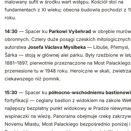
malowany sufit w środku wart wstępu. Kościół stoi na
fundamentach z XI wieku; obecna budowla pochodzi z 
roku.
14:30
— Spacer ku
Parkowi Vyšehrad
w obrębie muró
obronnych. Cztery duże posągi czeskich mitologicznych
autorstwa
Josefa Václava Myslbeka
— Libuše, Přemysl, 
Šárka — stoją w głównej alei parku. Były rzeźbione w la
1881–1897, pierwotnie przeznaczone na Most Palackiego
przeniesione tu w 1948 roku. Heroiczne w skali, zwietrz
ciekawszego niż pomnik.
15:30
— Spacer ku
północno-wschodniemu bastionowi
fortyfikacji — ceglany bastion z widokiem na zakole Weł
najlepszy bezpłatny punkt widokowy w Pradze niewyma
wspinaczki na wieżę. Panorama obejmuje rzekę zakrzyw
Novemu Miastu, Most Palackiego bezpośrednio poniżej 