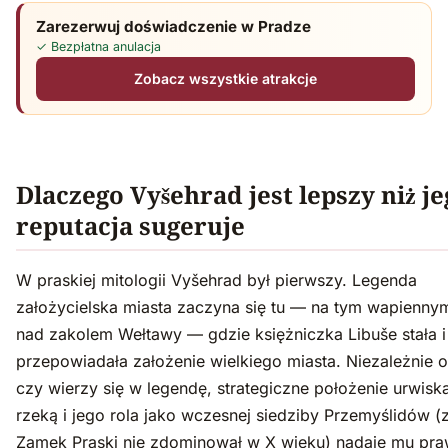
Zarezerwuj doświadczenie w Pradze
✓ Bezpłatna anulacja
Zobacz wszystkie atrakcje
Dlaczego Vyšehrad jest lepszy niż je
reputacja sugeruje
W praskiej mitologii Vyšehrad był pierwszy. Legenda
założycielska miasta zaczyna się tu — na tym wapienny
nad zakolem Wełtawy — gdzie księżniczka Libuše stała i
przepowiadała założenie wielkiego miasta. Niezależnie o
czy wierzy się w legendę, strategiczne położenie urwisk
rzeką i jego rola jako wczesnej siedziby Przemyślidów (
Zamek Praski nie zdominował w X wieku) nadaje mu pr