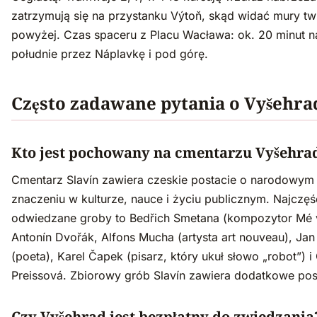
zatrzymują się na przystanku Výtoň, skąd widać mury tw
powyżej. Czas spaceru z Placu Wacława: ok. 20 minut n
południe przez Náplavkę i pod górę.
Często zadawane pytania o Vyšehra
Kto jest pochowany na cmentarzu Vyšehra
Cmentarz Slavín zawiera czeskie postacie o narodowym
znaczeniu w kulturze, nauce i życiu publicznym. Najczęś
odwiedzane groby to Bedřich Smetana (kompozytor Mé vl
Antonín Dvořák, Alfons Mucha (artysta art nouveau), Ja
(poeta), Karel Čapek (pisarz, który ukuł słowo „robot”) i
Preissová. Zbiorowy grób Slavín zawiera dodatkowe pos
Czy Vyšehrad jest bezpłatny do zwiedzania