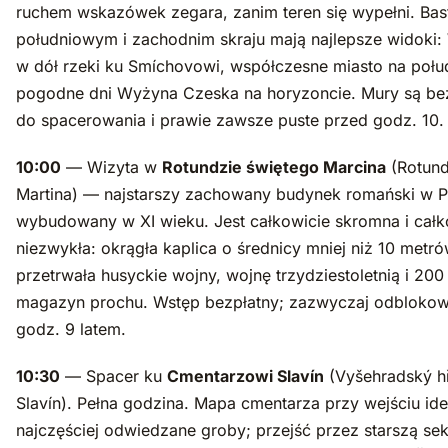
ruchem wskazówek zegara, zanim teren się wypełni. Bas
południowym i zachodnim skraju mają najlepsze widoki:
w dół rzeki ku Smíchovowi, współczesne miasto na połu
pogodne dni Wyżyna Czeska na horyzoncie. Mury są be
do spacerowania i prawie zawsze puste przed godz. 10.
10:00
— Wizyta w
Rotundzie świętego Marcina
(Rotund
Martina) — najstarszy zachowany budynek romański w P
wybudowany w XI wieku. Jest całkowicie skromna i całk
niezwykła: okrągła kaplica o średnicy mniej niż 10 metró
przetrwała husyckie wojny, wojnę trzydziestoletnią i 200 
magazyn prochu. Wstęp bezpłatny; zazwyczaj odbloko
godz. 9 latem.
10:30
— Spacer ku
Cmentarzowi Slavín
(Vyšehradský hř
Slavín). Pełna godzina. Mapa cmentarza przy wejściu ide
najczęściej odwiedzane groby; przejść przez starszą sek