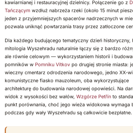
kawiarnianej i restauracyjnej dzielnicy. Połączenie go z
D
Tańczącym
wzdłuż nabrzeża rzeki (około 15 minut piesz
jeden z przyjemniejszych spacerów nadrzecznych w mieś
pozwala uniknąć powtarzania trasy przez zatłoczone ce
Dla każdego budującego tematyczny dzień historyczny,
mitologia Wyszehradu naturalnie łączy się z bardzo ró
ale równie celowym — wykorzystaniem historii i budowa
pomników w
Pomniku Vítkov
po drugiej stronie miasta: j
wieczny cmentarz odrodzenia narodowego, jedno XX-w
komunistyczne fiasko mauzoleum, oba wykorzystujące
architekturę do budowania narodowej opowieści. Na d
widok z wysokości bez wałów,
Wzgórze Petřín
to stand
punkt porównania, choć jego wieża widokowa wymaga bi
podczas gdy wały Wyszehradu są całkowicie bezpłatne.