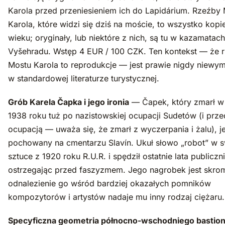
Karola przed przeniesieniem ich do Lapidárium. Rzeźby
Karola, które widzi się dziś na moście, to wszystko kopi
wieku; oryginały, lub niektóre z nich, są tu w kazamatach
Vyšehradu. Wstęp 4 EUR / 100 CZK. Ten kontekst — że 
Mostu Karola to reprodukcje — jest prawie nigdy niewym
w standardowej literaturze turystycznej.
Grób Karela Čapka i jego ironia
— Čapek, który zmarł w
1938 roku tuż po nazistowskiej ocupacji Sudetów (i prze
ocupacją — uważa się, że zmarł z wyczerpania i żalu), je
pochowany na cmentarzu Slavín. Ukuł słowo „robot” w s
sztuce z 1920 roku R.U.R. i spędził ostatnie lata publiczn
ostrzegając przed faszyzmem. Jego nagrobek jest skro
odnalezienie go wśród bardziej okazałych pomników
kompozytorów i artystów nadaje mu inny rodzaj ciężaru.
Specyficzna geometria północno-wschodniego bastio