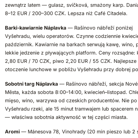
zewnątrz latem — gulasz, svíčková, smażony karp. Dani
8–12 EUR / 200–300 CZK. Lepsza niż Café Citadela.
Barki-kawiarnie Náplavka
— Rašínovo nábřeží poniżej
Vyšehradu, wielu operatorów. Czynne codziennie kwieci
październik. Kawiarnie na barkach serwują kawę, wino, p
lekkie jedzenie z pływających platform. Ceny rozsądne:
2,80 EUR / 70 CZK, piwo 2,20 EUR / 55 CZK. Najlepsze
otoczenie lunchowe w pobliżu Vyšehradu przy dobrej p
Sobotni targ Náplavka
— Rašínovo nábřeží, sekcja Nov
Města, każda sobota 8:00–14:00, kwiecień–listopad. Chle
mięso, wino, warzywa od czeskich producentów. Nie po 
Vyšehradu rzeki, ale 15 minut tramwajem lub spacerem 
— właściwa sobotnia aktywność w tej części miasta.
Aromi
— Mánesova 78, Vinohrady (20 min pieszo lub 2 s