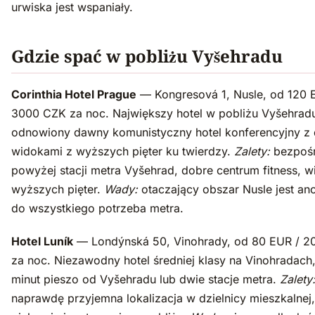
urwiska jest wspaniały.
Gdzie spać w pobliżu Vyšehradu
Corinthia Hotel Prague
— Kongresová 1, Nusle, od 120 
3000 CZK za noc. Największy hotel w pobliżu Vyšehra
odnowiony dawny komunistyczny hotel konferencyjny z
widokami z wyższych pięter ku twierdzy.
Zalety:
bezpośr
powyżej stacji metra Vyšehrad, dobre centrum fitness, w
wyższych pięter.
Wady:
otaczający obszar Nusle jest a
do wszystkiego potrzeba metra.
Hotel Luník
— Londýnská 50, Vinohrady, od 80 EUR / 
za noc. Niezawodny hotel średniej klasy na Vinohradach
minut pieszo od Vyšehradu lub dwie stacje metra.
Zalety
naprawdę przyjemna lokalizacja w dzielnicy mieszkalnej