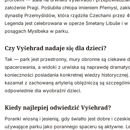
założenie Pragi. Poślubiła chłopa imieniem Přemysl, zakł
dynastię Przemyślidów, która rządziła Czechami przez 40
Legenda jest celebrowana w operze Smetany Libuše i w
posągach Myslbeka w parku.
Czy Vyšehrad nadaje się dla dzieci?
Tak — park jest przestronny, mury obronne są ciekawe 
spacerowania, a widoki z urwiska są naprawdę dramaty
konieczności posiadania konkretnej wiedzy historycznej.
kazamat z zachowaną artylerią oblężniczą są szczególni
odpowiednie dla wyobraźni dzieci.
Kiedy najlepiej odwiedzić Vyšehrad?
Poranki wiosną i jesienią, gdy światło jest dobre i czeski
używające parku jako porannego spaceru są aktywne. Le