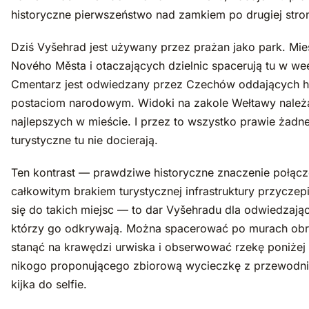
historyczne pierwszeństwo nad zamkiem po drugiej stron
Dziś Vyšehrad jest używany przez prażan jako park. Mi
Nového Města i otaczających dzielnic spacerują tu w we
Cmentarz jest odwiedzany przez Czechów oddających h
postaciom narodowym. Widoki na zakole Wełtawy należ
najlepszych w mieście. I przez to wszystko prawie żadn
turystyczne tu nie docierają.
Ten kontrast — prawdziwe historyczne znaczenie połąc
całkowitym brakiem turystycznej infrastruktury przyczepi
się do takich miejsc — to dar Vyšehradu dla odwiedzają
którzy go odkrywają. Można spacerować po murach ob
stanąć na krawędzi urwiska i obserwować rzekę poniżej
nikogo proponującego zbiorową wycieczkę z przewodni
kijka do selfie.