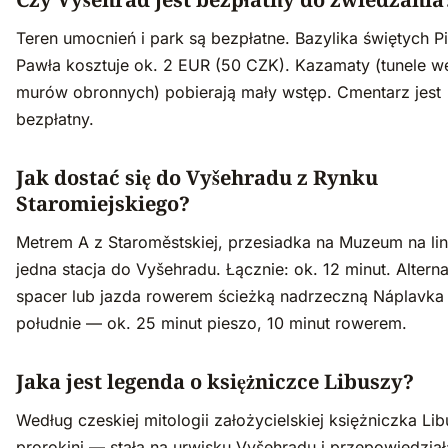
Teren umocnień i park są bezpłatne. Bazylika świętych Pi
Pawła kosztuje ok. 2 EUR (50 CZK). Kazamaty (tunele w
murów obronnych) pobierają mały wstęp. Cmentarz jest
bezpłatny.
Jak dostać się do Vyšehradu z Rynku
Staromiejskiego?
Metrem A z Staroměstskiej, przesiadka na Muzeum na lin
jedna stacja do Vyšehradu. Łącznie: ok. 12 minut. Altern
spacer lub jazda rowerem ścieżką nadrzeczną Náplavka
południe — ok. 25 minut pieszo, 10 minut rowerem.
Jaka jest legenda o księżniczce Libuszy?
Według czeskiej mitologii założycielskiej księżniczka Li
prorokini — stała na urwisku Vyšehradu i przepowiedział