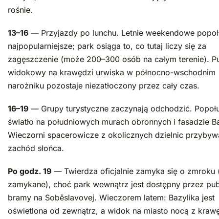
rośnie.
13–16
— Przyjazdy po lunchu. Letnie weekendowe popoł
najpopularniejsze; park osiąga to, co tutaj liczy się za
zagęszczenie (może 200–300 osób na całym terenie). P
widokowy na krawędzi urwiska w północno-wschodnim
narożniku pozostaje niezatłoczony przez cały czas.
16–19
— Grupy turystyczne zaczynają odchodzić. Popoł
światło na południowych murach obronnych i fasadzie Ba
Wieczorni spacerowicze z okolicznych dzielnic przybyw
zachód słońca.
Po godz. 19
— Twierdza oficjalnie zamyka się o zmroku
zamykane), choć park wewnątrz jest dostępny przez pub
bramy na Soběslavovej. Wieczorem latem: Bazylika jest
oświetlona od zewnątrz, a widok na miasto nocą z kraw