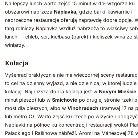
Na lepszy lunch warto zejść 15 minut w dół wzgórza ku
obszarowi nabrzeża
Náplavka
, gdzie barki-kawiarnie i
nadrzeczne restauracje oferują naprawdę dobre opcje. 
targ rolniczy Náplavka wzdłuż nabrzeża to właściwy sob
lunch — chleb, ser, kiełbasa (párek) i kieliszek wina ze 
winiarzy.
Kolacja
Vyšehrad praktycznie nie ma wieczornej sceny restaurac
to cel na dzienny wyjazd, a nie dzielnica, w której ludzie
kolację. Najbliższa dobra kolacja jest w
Novym Mieście
minut pieszo) lub w
Smíchovie
po drugiej stronie rzeki 
most dla pieszych, albo w
Vinohradach
(tramwaj 17 na 
lub metro C). Warto zejść ku rzece po wizycie i podąży
Náplavki na północ ku koncentracji restauracji wokół Pla
Palackiego i Rašínowa nábřeží. Aromi na Mánesovej 78 