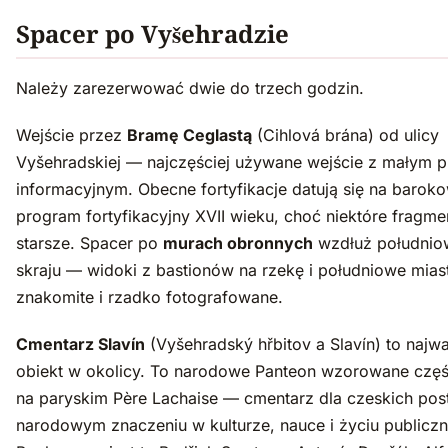
Spacer po Vyšehradzie
Należy zarezerwować dwie do trzech godzin.
Wejście przez
Bramę Ceglastą
(Cihlová brána) od ulicy
Vyšehradskiej — najczęściej używane wejście z małym 
informacyjnym. Obecne fortyfikacje datują się na barok
program fortyfikacyjny XVII wieku, choć niektóre fragme
starsze. Spacer po
murach obronnych
wzdłuż południ
skraju — widoki z bastionów na rzekę i południowe mias
znakomite i rzadko fotografowane.
Cmentarz Slavín
(Vyšehradský hřbitov a Slavín) to najw
obiekt w okolicy. To narodowe Panteon wzorowane czę
na paryskim Père Lachaise — cmentarz dla czeskich post
narodowym znaczeniu w kulturze, nauce i życiu publicz