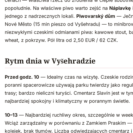
cenach — właściwa rzecz do zrobienia w ciepłe sobotni
popołudnie. Na właściwe piwo warto zejść na
Náplavkę
jednego z nadrzecznych lokali.
Piwovarský dům
— Ječn
Nové Město (15 min pieszo od Vyšehradu) — to minibro
niezwykłymi czeskimi odmianami piwa: kawowe stout, 
wheat, z pokrzyw. Pół litra od 2,50 EUR / 62 CZK.
Rytm dnia w Vyšehradzie
Przed godz. 10
— Idealny czas na wizytę. Czeskie rodzin
poranni spacerowicze używają parku twierdzy jako regul
trasy; bardzo nieliczni turyści. Cmentarz Slavín jest w ty
najbardziej spokojny i klimatyczny w porannym świetle.
10–13
— Najbardziej ruchliwy okres, szczególnie w wee
Wciąż zarządzalny w porównaniu z Zamkiem Praskim —
kolejek, brak tłumów. Liczba odwiedzających cmentarz i