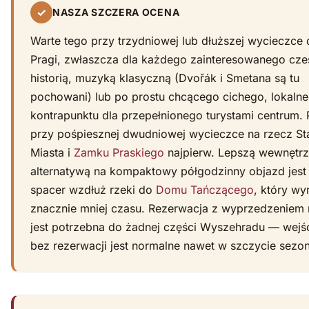
✓
NASZA SZCZERA OCENA
Warte tego przy trzydniowej lub dłuższej wycieczce
Pragi, zwłaszcza dla każdego zainteresowanego cze
historią, muzyką klasyczną (Dvořák i Smetana są tu
pochowani) lub po prostu chcącego cichego, lokaln
kontrapunktu dla przepełnionego turystami centrum.
przy pośpiesznej dwudniowej wycieczce na rzecz St
Miasta i
Zamku Praskiego
najpierw. Lepszą wewnętr
alternatywą na kompaktowy półgodzinny objazd jest
spacer wzdłuż rzeki do
Domu Tańczącego
, który w
znacznie mniej czasu. Rezerwacja z wyprzedzeniem 
jest potrzebna do żadnej części Wyszehradu — wejś
bez rezerwacji jest normalne nawet w szczycie sezo