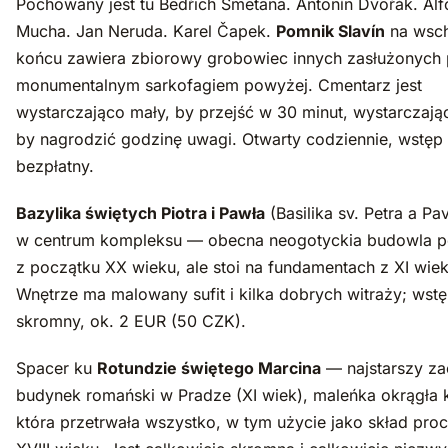
Pochowany jest tu Bedřich Smetana. Antonín Dvořák. Alf
Mucha. Jan Neruda. Karel Čapek.
Pomnik Slavín
na wsc
końcu zawiera zbiorowy grobowiec innych zasłużonych 
monumentalnym sarkofagiem powyżej. Cmentarz jest
wystarczająco mały, by przejść w 30 minut, wystarczają
by nagrodzić godzinę uwagi. Otwarty codziennie, wstęp
bezpłatny.
Bazylika świętych Piotra i Pawła
(Basilika sv. Petra a Pav
w centrum kompleksu — obecna neogotyckia budowla p
z początku XX wieku, ale stoi na fundamentach z XI wiek
Wnętrze ma malowany sufit i kilka dobrych witraży; wst
skromny, ok. 2 EUR (50 CZK).
Spacer ku
Rotundzie świętego Marcina
— najstarszy z
budynek romański w Pradze (XI wiek), maleńka okrągła k
która przetrwała wszystko, w tym użycie jako skład pro