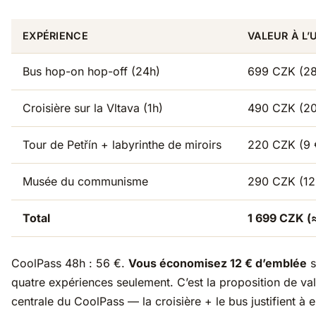
EXPÉRIENCE
VALEUR À L’
Bus hop-on hop-off (24h)
699 CZK (28
Croisière sur la Vltava (1h)
490 CZK (20
Tour de Petřín + labyrinthe de miroirs
220 CZK (9 
Musée du communisme
290 CZK (12
Total
1 699 CZK (
CoolPass 48h : 56 €.
Vous économisez 12 € d’emblée
s
quatre expériences seulement. C’est la proposition de va
centrale du CoolPass — la croisière + le bus justifient à 