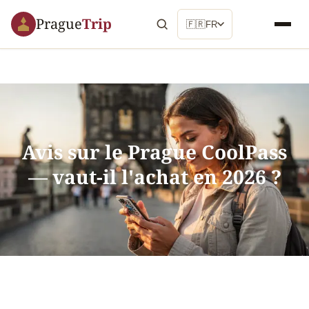
Prague
Trip
🇫🇷
FR
Avis sur le Prague CoolPass
— vaut-il l'achat en 2026 ?