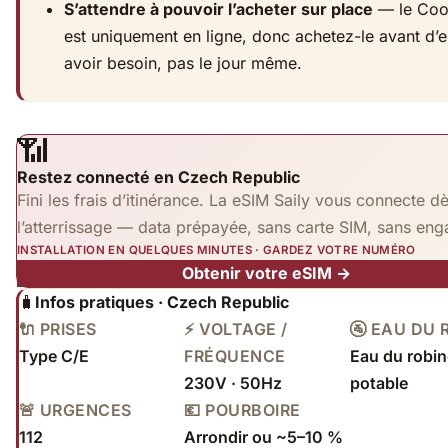
S’attendre à pouvoir l’acheter sur place
— le Coo
est uniquement en ligne, donc achetez-le avant d’
avoir besoin, pas le jour même.
📶
Restez connecté en Czech Republic
Fini les frais d’itinérance. La eSIM Saily vous connecte d
l’atterrissage — data prépayée, sans carte SIM, sans en
INSTALLATION EN QUELQUES MINUTES · GARDEZ VOTRE NUMÉRO
Obtenir votre eSIM →
🧳
Infos pratiques · Czech Republic
🔌 PRISES
⚡ VOLTAGE /
🚰 EAU DU 
Type C/E
FRÉQUENCE
Eau du robin
230V · 50Hz
potable
🚨 URGENCES
💶 POURBOIRE
112
Arrondir ou ~5–10 %