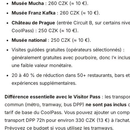
Musée Mucha
: 260 CZK (≈ 10 €).
Musée Franz Kafka
: 260 CZK (≈ 10 €).
Château de Prague
(entrée Circuit B, sur certains niv
CoolPass) : 250 CZK (≈ 10 €).
Musée national
: 250 CZK (≈ 10 €).
Visites guidées gratuites (opérateurs sélectionnés) :
généralement gratuites avec pourboire, donc l’« inclus
une faible valeur monétaire.
20 à 40 % de réduction dans 50+ restaurants, bars et
expériences supplémentaires.
Différence essentielle avec le Visitor Pass
: les transpo
commun (métro, tramway, bus DPP)
ne sont pas inclus
d
tarif de base du CoolPass. Vous pouvez ajouter un com
transport DPP 72h pour environ 330 CZK (13 €) à l’achat
Prévoyez ce budget si vous utilisez les tramways.