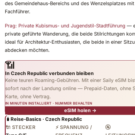
des Gemeindehaus-Bereichs und des Wenzelsplatzes mit
Fachführer.
Prag: Private Kubismus- und Jugendstil-Stadtführung
— e
private geführte Wanderung, die beide Stilrichtungen kom
ideal für Architektur-Enthusiasten, die beide in einer Sitz
abdecken möchten.
📶
In Czech Republic verbunden bleiben
Keine teuren Roaming-Gebühren. Mit einer Saily eSIM bis
sofort nach der Landung online — Prepaid-Daten, ohne 
Karte, ohne Vertrag.
IN MINUTEN INSTALLIERT · NUMMER BEHALTEN
eSIM holen →
🧳
Reise-Basics · Czech Republic
🔌 STECKER
⚡ SPANNUNG /
🚰