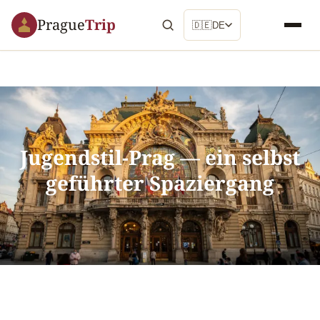
Prague
Trip
🇩🇪
DE
Jugendstil-Prag — ein selbst
geführter Spaziergang