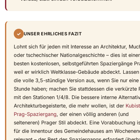
✓
UNSER EHRLICHES FAZIT
Lohnt sich für jeden mit Interesse an Architektur, Muc
oder tschechischer Nationalgeschichte – dies ist eine
besten kostenlosen, selbstgeführten Spaziergänge Pr
weil er wirklich Weltklasse-Gebäude abdeckt. Lassen
die volle 3,5-stündige Version aus, wenn Sie nur eine
Stunde haben; machen Sie stattdessen die verkürzte 
mit den Stationen 1/4/8. Die bessere interne Alternati
Architekturbegeisterte, die mehr wollen, ist der
Kubis
Prag-Spaziergang
, der einen völlig anderen (und
selteneren) Prager Stil abdeckt. Eine Vorabbuchung is
für die Innentour des Gemeindehauses am Wochenen
relevant – der Rest des Spaziergangs erfordert überh