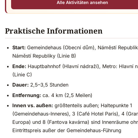
Alle Aktivitäten ansehen
Praktische Informationen
Start:
Gemeindehaus (Obecní dům), Náměstí Republik
Náměstí Republiky (Linie B)
Ende:
Hauptbahnhof (Hlavní nádraží), Metro: Hlavní n
(Linie C)
Dauer:
2,5–3,5 Stunden
Entfernung:
ca. 4 km (2,5 Meilen)
Innen vs. außen:
größtenteils außen; Haltepunkte 1
(Gemeindehaus-Inneres), 3 (Café Hotel Paris), 4 (Gra
Europa) und 8 (Fantova kavárna) sind Innenräume oh
Eintrittspreis außer der Gemeindehaus-Führung