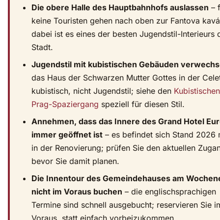
Die obere Halle des Hauptbahnhofs auslassen
– f
keine Touristen gehen nach oben zur Fantova kavá
dabei ist es eines der besten Jugendstil-Interieurs 
Stadt.
Jugendstil mit kubistischen Gebäuden verwechs
das Haus der Schwarzen Mutter Gottes in der Celet
kubistisch, nicht Jugendstil; siehe den
Kubistischen
Prag-Spaziergang
speziell für diesen Stil.
Annehmen, dass das Innere des Grand Hotel Eu
immer geöffnet ist
– es befindet sich Stand 2026 
in der Renovierung; prüfen Sie den aktuellen Zuga
bevor Sie damit planen.
Die Innentour des Gemeindehauses am Wochen
nicht im Voraus buchen
– die englischsprachigen
Termine sind schnell ausgebucht; reservieren Sie i
Voraus, statt einfach vorbeizukommen.