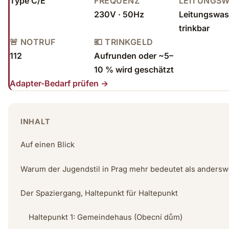
Type C/E
FREQUENZ
LEITUNGS
230V · 50Hz
Leitungswass
trinkbar
🚨 NOTRUF
💶 TRINKGELD
112
Aufrunden oder ~5–
10 % wird geschätzt
Adapter-Bedarf prüfen →
INHALT
Auf einen Blick
Warum der Jugendstil in Prag mehr bedeutet als anders
Der Spaziergang, Haltepunkt für Haltepunkt
Haltepunkt 1: Gemeindehaus (Obecní dům)