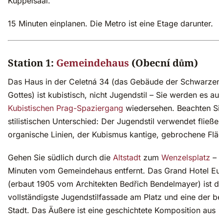
Kuppelsaal.
15 Minuten einplanen. Die Metro ist eine Etage darunter.
Station 1:
Gemeindehaus
(Obecní dům)
Das Haus in der Celetná 34 (das Gebäude der Schwarzen
Gottes) ist kubistisch, nicht Jugendstil – Sie werden es a
Kubistischen Prag-Spaziergang
wiedersehen. Beachten S
stilistischen Unterschied: Der Jugendstil verwendet fließ
organische Linien, der Kubismus kantige, gebrochene Fl
Gehen Sie südlich durch die
Altstadt
zum
Wenzelsplatz
– 
Minuten vom Gemeindehaus entfernt. Das Grand Hotel E
(erbaut 1905 vom Architekten Bedřich Bendelmayer) ist d
vollständigste Jugendstilfassade am Platz und eine der b
Stadt. Das Äußere ist eine geschichtete Komposition aus