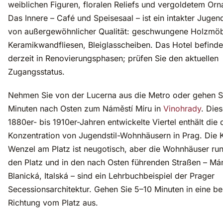
weiblichen Figuren, floralen Reliefs und vergoldetem Or
Das Innere – Café und Speisesaal – ist ein intakter Jugen
von außergewöhnlicher Qualität: geschwungene Holzmöb
Keramikwandfliesen, Bleiglasscheiben. Das Hotel befinde
derzeit in Renovierungsphasen; prüfen Sie den aktuellen
Zugangsstatus.
Nehmen Sie von der Lucerna aus die Metro oder gehen S
Minuten nach Osten zum Náměstí Míru in
Vinohrady
. Die
1880er- bis 1910er-Jahren entwickelte Viertel enthält die 
Konzentration von Jugendstil-Wohnhäusern in Prag. Die K
Wenzel am Platz ist neugotisch, aber die Wohnhäuser ru
den Platz und in den nach Osten führenden Straßen – Má
Blanická, Italská – sind ein Lehrbuchbeispiel der Prager
Secessionsarchitektur. Gehen Sie 5–10 Minuten in eine be
Richtung vom Platz aus.