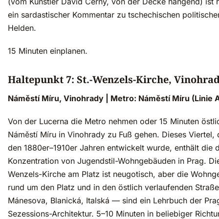
(vom Künstler David Černý, von der Decke hängend) ist 
ein sardastischer Kommentar zu tschechischen politische
Helden.
15 Minuten einplanen.
Haltepunkt 7: St.-Wenzels-Kirche, Vinohra
Náměstí Míru, Vinohrady | Metro: Náměstí Míru (Linie 
Von der Lucerna die Metro nehmen oder 15 Minuten östli
Náměstí Míru in Vinohrady zu Fuß gehen. Dieses Viertel, 
den 1880er–1910er Jahren entwickelt wurde, enthält die d
Konzentration von Jugendstil-Wohngebäuden in Prag. Die
Wenzels-Kirche am Platz ist neugotisch, aber die Wohn
rund um den Platz und in den östlich verlaufenden Straß
Mánesova, Blanická, Italská — sind ein Lehrbuch der Pra
Sezessions-Architektur. 5–10 Minuten in beliebiger Richt