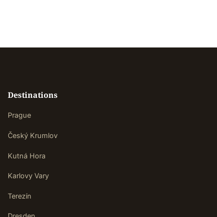
Destinations
Prague
Český Krumlov
Kutná Hora
Karlovy Vary
Terezín
Dresden