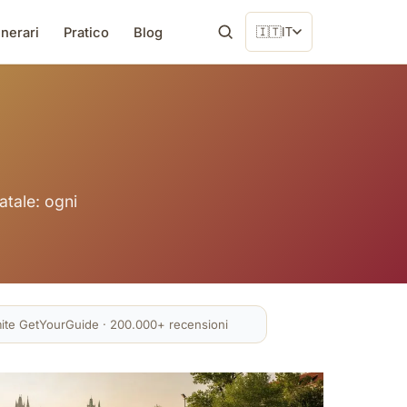
inerari
Pratico
Blog
🇮🇹
IT
atale: ogni
mite GetYourGuide · 200.000+ recensioni