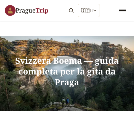
Prague
Trip
🇮🇹
IT
Svizzera Boema — guida
completa per la gita da
Praga