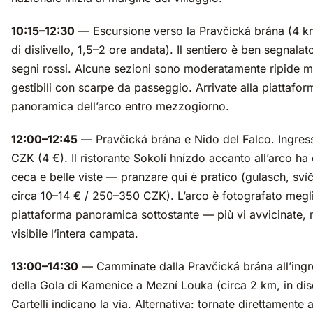
10:15–12:30
— Escursione verso la Pravčická brána (4 
di dislivello, 1,5–2 ore andata). Il sentiero è ben segnalat
segni rossi. Alcune sezioni sono moderatamente ripide 
gestibili con scarpe da passeggio. Arrivate alla piattafor
panoramica dell’arco entro mezzogiorno.
12:00–12:45
— Pravčická brána e Nido del Falco. Ingre
CZK (4 €). Il ristorante Sokolí hnízdo accanto all’arco ha
ceca e belle viste — pranzare qui è pratico (gulasch, sví
circa 10–14 € / 250–350 CZK). L’arco è fotografato megli
piattaforma panoramica sottostante — più vi avvicinate,
visibile l’intera campata.
13:00–14:30
— Camminate dalla Pravčická brána all’ing
della Gola di Kamenice a Mezní Louka (circa 2 km, in dis
Cartelli indicano la via. Alternativa: tornate direttamente 