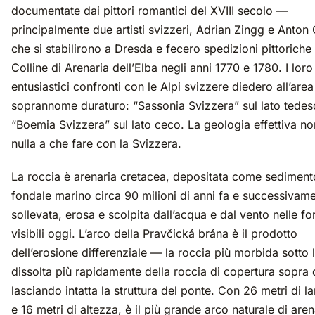
documentate dai pittori romantici del XVIII secolo —
principalmente due artisti svizzeri, Adrian Zingg e Anton 
che si stabilirono a Dresda e fecero spedizioni pittoriche 
Colline di Arenaria dell’Elba negli anni 1770 e 1780. I loro
entusiastici confronti con le Alpi svizzere diedero all’area
soprannome duraturo: “Sassonia Svizzera” sul lato tedes
“Boemia Svizzera” sul lato ceco. La geologia effettiva no
nulla a che fare con la Svizzera.
La roccia è arenaria cretacea, depositata come sediment
fondale marino circa 90 milioni di anni fa e successivam
sollevata, erosa e scolpita dall’acqua e dal vento nelle f
visibili oggi. L’arco della Pravčická brána è il prodotto
dell’erosione differenziale — la roccia più morbida sotto l
dissolta più rapidamente della roccia di copertura sopra 
lasciando intatta la struttura del ponte. Con 26 metri di 
e 16 metri di altezza, è il più grande arco naturale di aren