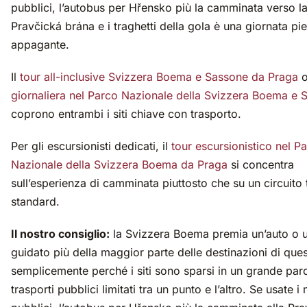
pubblici, l’autobus per Hřensko più la camminata verso l
Pravčická brána e i traghetti della gola è una giornata pi
appagante.
Il
tour all-inclusive Svizzera Boema e Sassone da Praga
o
giornaliera nel Parco Nazionale della Svizzera Boema e 
coprono entrambi i siti chiave con trasporto.
Per gli escursionisti dedicati, il
tour escursionistico nel P
Nazionale della Svizzera Boema da Praga
si concentra
sull’esperienza di camminata piuttosto che su un circuito t
standard.
Il nostro consiglio:
la Svizzera Boema premia un’auto o u
guidato più della maggior parte delle destinazioni di quest
semplicemente perché i siti sono sparsi in un grande par
trasporti pubblici limitati tra un punto e l’altro. Se usate i