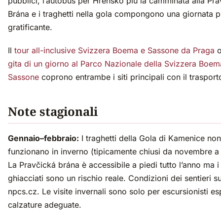
pubblici, l’autobus per Hřensko più la camminata alla Pr
Brána e i traghetti nella gola compongono una giornata p
gratificante.
Il
tour all-inclusive Svizzera Boema e Sassone da Praga
o
gita di un giorno al Parco Nazionale della Svizzera Boem
Sassone
coprono entrambe i siti principali con il trasport
Note stagionali
Gennaio–febbraio:
I traghetti della Gola di Kamenice non
funzionano in inverno (tipicamente chiusi da novembre a
La Pravčická brána è accessibile a piedi tutto l’anno ma i 
ghiacciati sono un rischio reale. Condizioni dei sentieri s
npcs.cz. Le visite invernali sono solo per escursionisti es
calzature adeguate.