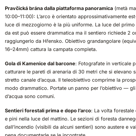
Pravčická brána dalla piattaforma panoramica
(metà mat
10:00–11:00): L’arco è orientato approssimativamente est-
luce di mezzogiorno è la più uniforme. La luce del primo
da est può essere drammatica ma il sentiero richiede 2 o
raggiungerlo da Hřensko. Obiettivo grandangolare (equiv
16–24mm) cattura la campata completa.
Gola di Kamenice dal barcone
: Fotografate in verticale p
catturare le pareti di arenaria di 30 metri che si elevano 
stretto canale d’acqua. Il teleobiettivo comprime la prospe
modo drammatico. Portate un panno per l’obiettivo — gli
d’acqua sono comuni.
Sentieri forestali prima e dopo l’arco
: La volta forestale 
e pini nella luce del mattino. Le sezioni di foresta danneg
dall’incendio (visibili da alcuni sentieri) sono austere e va
pena documentarle se le incontrate.