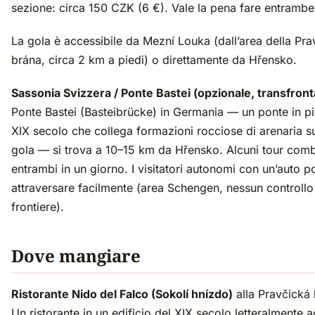
sezione: circa 150 CZK (6 €). Vale la pena fare entrambe
La gola è accessibile da Mezní Louka (dall’area della Pra
brána, circa 2 km a piedi) o direttamente da Hřensko.
Sassonia Svizzera / Ponte Bastei (opzionale, transfronta
Ponte Bastei (Basteibrücke) in Germania — un ponte in pi
XIX secolo che collega formazioni rocciose di arenaria s
gola — si trova a 10–15 km da Hřensko. Alcuni tour com
entrambi in un giorno. I visitatori autonomi con un’auto 
attraversare facilmente (area Schengen, nessun controllo 
frontiere).
Dove mangiare
Ristorante Nido del Falco (Sokolí hnízdo)
alla Pravčická 
Un ristorante in un edificio del XIX secolo letteralmente 