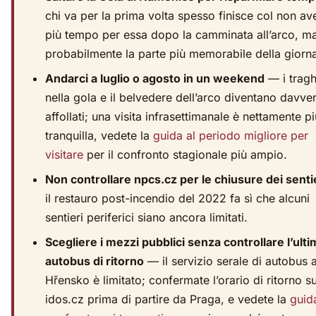
chi va per la prima volta spesso finisce col non av
più tempo per essa dopo la camminata all’arco, m
probabilmente la parte più memorabile della giorna
Andarci a luglio o agosto in un weekend
— i tragh
nella gola e il belvedere dell’arco diventano davve
affollati; una visita infrasettimanale è nettamente pi
tranquilla, vedete la
guida al periodo migliore per
visitare
per il confronto stagionale più ampio.
Non controllare npcs.cz per le chiusure dei senti
il restauro post-incendio del 2022 fa sì che alcuni
sentieri periferici siano ancora limitati.
Scegliere i mezzi pubblici senza controllare l’ult
autobus di ritorno
— il servizio serale di autobus 
Hřensko è limitato; confermate l’orario di ritorno s
idos.cz prima di partire da Praga, e vedete la
guid