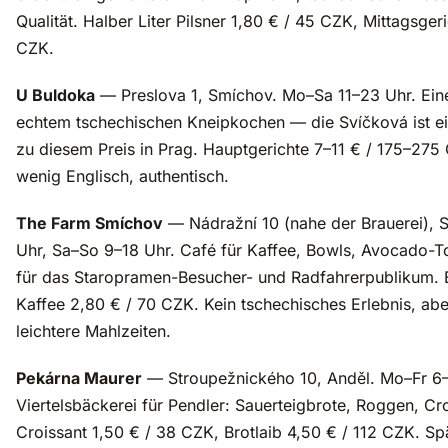
Qualität. Halber Liter Pilsner 1,80 € / 45 CZK, Mittagsge
CZK.
U Buldoka
— Preslova 1, Smíchov. Mo–Sa 11–23 Uhr. Eine V
echtem tschechischen Kneipkochen — die Svíčková ist ei
zu diesem Preis in Prag. Hauptgerichte 7–11 € / 175–275
wenig Englisch, authentisch.
The Farm Smíchov
— Nádražní 10 (nahe der Brauerei),
Uhr, Sa–So 9–18 Uhr. Café für Kaffee, Bowls, Avocado-
für das Staropramen-Besucher- und Radfahrerpublikum. 
Kaffee 2,80 € / 70 CZK. Kein tschechisches Erlebnis, aber
leichtere Mahlzeiten.
Pekárna Maurer
— Stroupežnického 10, Anděl. Mo–Fr 6–1
Viertelsbäckerei für Pendler: Sauerteigbrote, Roggen, C
Croissant 1,50 € / 38 CZK, Brotlaib 4,50 € / 112 CZK. S