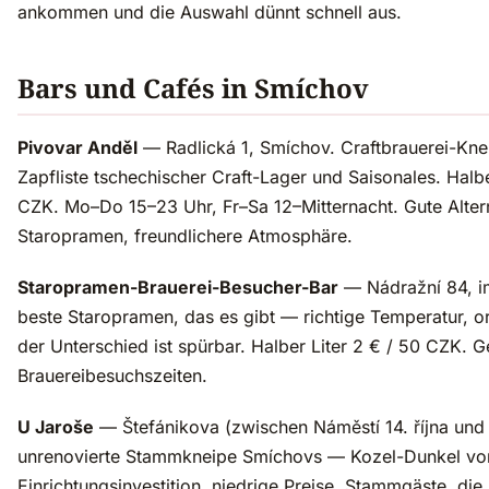
ankommen und die Auswahl dünnt schnell aus.
Bars und Cafés in Smíchov
Pivovar Anděl
— Radlická 1, Smíchov. Craftbrauerei-Knei
Zapfliste tschechischer Craft-Lager und Saisonales. Halbe
CZK. Mo–Do 15–23 Uhr, Fr–Sa 12–Mitternacht. Gute Alterna
Staropramen, freundlichere Atmosphäre.
Staropramen-Brauerei-Besucher-Bar
— Nádražní 84, i
beste Staropramen, das es gibt — richtige Temperatur, o
der Unterschied ist spürbar. Halber Liter 2 € / 50 CZK. 
Brauereibesuchszeiten.
U Jaroše
— Štefánikova (zwischen Náměstí 14. října und
unrenovierte Stammkneipe Smíchovs — Kozel-Dunkel vom
Einrichtungsinvestition, niedrige Preise, Stammgäste, di