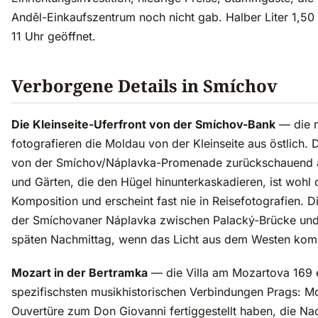
Anděl-Einkaufszentrum noch nicht gab. Halber Liter 1,50
11 Uhr geöffnet.
Verborgene Details in Smíchov
Die Kleinseite-Uferfront von der Smíchov-Bank
— die m
fotografieren die Moldau von der Kleinseite aus östlich.
von der Smíchov/Náplavka-Promenade zurückschauend a
und Gärten, die den Hügel hinunterkaskadieren, ist wohl 
Komposition und erscheint fast nie in Reisefotografien. Di
der Smíchovaner Náplavka zwischen Palacký-Brücke und
späten Nachmittag, wenn das Licht aus dem Westen kom
Mozart in der Bertramka
— die Villa am Mozartova 169 e
spezifischsten musikhistorischen Verbindungen Prags: Moz
Ouvertüre zum Don Giovanni fertiggestellt haben, die Na