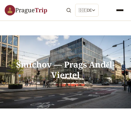
Prague
Trip
🇩🇪
DE
Smíchov — Prags Anděl-
Viertel