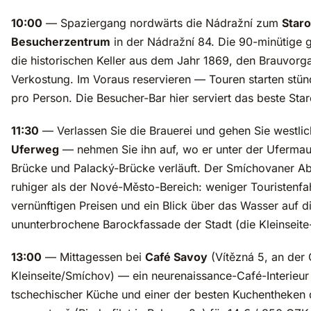
10:00
— Spaziergang nordwärts die Nádražní zum
Star
Besucherzentrum
in der Nádražní 84. Die 90-minütige 
die historischen Keller aus dem Jahr 1869, den Brauvorg
Verkostung. Im Voraus reservieren — Touren starten stün
pro Person. Die Besucher-Bar hier serviert das beste Sta
11:30
— Verlassen Sie die Brauerei und gehen Sie westl
Uferweg
— nehmen Sie ihn auf, wo er unter der Ufermau
Brücke und Palacký-Brücke verläuft. Der Smíchovaner Absc
ruhiger als der Nové-Město-Bereich: weniger Touristenfa
vernünftigen Preisen und ein Blick über das Wasser auf d
ununterbrochene Barockfassade der Stadt (die Kleinseite-
13:00
— Mittagessen bei
Café Savoy
(Vítězná 5, an der
Kleinseite/Smíchov) — ein neurenaissance-Café-Interieur
tschechischer Küche und einer der besten Kuchentheken 