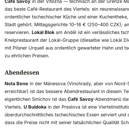
Café Savoy
in der Vítězná — technisch an der Grenze M
das beste Café-Restaurant des Viertels: ein neurenaissanc
ordentlicher tschechischer Küche und einer Kuchentheke,
Stadt gehört. Mittagsgerichte 10–16 € (250–400 CZK); an
reservieren.
Lokál Blok
am Anděl ist ein verlässliches ts
Kneiprestaurant der Lokál-Gruppe (dieselbe wie Lokál Dl
mit Pilsner Urquell aus ordentlich gewarteter Hahn und t
zu ehrlichen Preisen.
Abendessen
Nota Bene
in der Mánesova (Vinohrady, aber von Nord-
erreichbar) ist das bessere Abendrestaurant in diesem Tei
eigentlichen Smíchov ist das
Café Savoy
-Abendmenü das
Viertels.
U Buldoka
in der Preslova ist eine Viertelinstitu
überdurchschnittliches tschechisches Essen serviert und d
dass die Preise nicht mit seiner tatsächlichen Qualität Sch