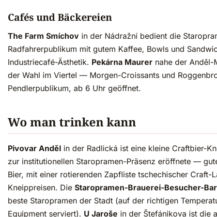
Cafés und Bäckereien
The Farm Smíchov
in der Nádražní bedient die Staropr
Radfahrerpublikum mit gutem Kaffee, Bowls und Sandwich
Industriecafé-Ästhetik.
Pekárna Maurer
nahe der Anděl-M
der Wahl im Viertel — Morgen-Croissants und Roggenbro
Pendlerpublikum, ab 6 Uhr geöffnet.
Wo man trinken kann
Pivovar Anděl
in der Radlická ist eine kleine Craftbier-K
zur institutionellen Staropramen-Präsenz eröffnete — gut
Bier, mit einer rotierenden Zapfliste tschechischer Craft-
Kneippreisen. Die
Staropramen-Brauerei-Besucher-Bar
beste Staropramen der Stadt (auf der richtigen Temperat
Equipment serviert).
U Jaroše
in der Štefánikova ist die 