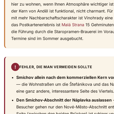
hier zu wohnen, wenn Ihnen Atmosphäre wichtiger ist 
der Kern von Anděl ist funktional, nicht charmant. Für
mit mehr Nachbarschaftscharakter ist Vinohrady eine
das Postkartenerlebnis ist
Malá Strana
15 Gehminuten 
die Führung durch die Staropramen-Brauerei im Vorau
Termine sind im Sommer ausgebucht.
!
FEHLER, DIE MAN VERMEIDEN SOLLTE
Smíchov allein nach dem kommerziellen Kern vo
— die Wohnstraßen um die Štefánikova und das N
eine ganz andere, interessantere Seite des Viertels
Den Smíchov-Abschnitt der Náplavka auslassen
—
Besucher gehen nur den Nové-Město-Abschnitt ent
Seite (zwischen den beiden Brücken) ist ruhiger un