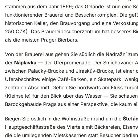
stammen aus dem Jahr 1869; das Gelände ist nun eine K
funktionierender Brauerei und Besucherkomplex. Die gefü
historischen Keller, den Brauvorgang und eine Verkostung
250 CZK). Das Brauereibesucherzentrum hat besseres Bie
als die meisten Prager Bierbars.
Von der Brauerei aus gehen Sie südlich die Nádražní zum
der
Náplavka
— der Uferpromenade. Der Smíchovaner Ab
zwischen Palacký-Brücke und Jiráskův-Brücke, ist einer 
Uferabschnitte: einige Café-Barken, ein Skatepark, wenig
zentralen Abschnitt. Gehen Sie nordwärts am Fluss zurüc
(Kleinseite) für den Blick über das Wasser — Sie schauen
Barockgebäude Prags aus einer Perspektive, die kaum ein
Biegen Sie östlich in die Wohnstraßen rund um die
Štefá
Hauptgeschäftsstraße des Viertels mit Bäckereien, Eise
die die umliegenden Mietskasernen statt Besucher bedie