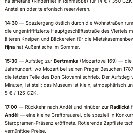
na smetaně (Rinderfilet in Rahmsoße) für 14 € / 350 CZK is
Anstellen oder telefonisch reservieren.
14:30
— Spaziergang östlich durch die Wohnstraßen ru
die ungentrififizierte Hauptgeschäftsstraße des Viertels 
älteren Kneipen und Bäckereien für die Mietskasernenb
října
hat Außentische im Sommer.
15:30
— Aufstieg zur
Bertramka
(Mozartova 169) — die V
Jahrhundert, wo Mozart bei seinen Prager Besuchen 178
die letzten Teile des Don Giovanni schrieb. Der Aufstieg
Minuten, ist steil; das Museum ist klein, atmosphärisch und 
5 € / 125 CZK.
17:00
— Rückkehr nach Anděl und hinüber zur
Radlická
f
Anděl
— eine kleine Craftbrauerei, die speziell in Konkurr
Staropramen-Präsenz eröffnete. Rotierende Zapfliste tsc
vernünftige Preise.