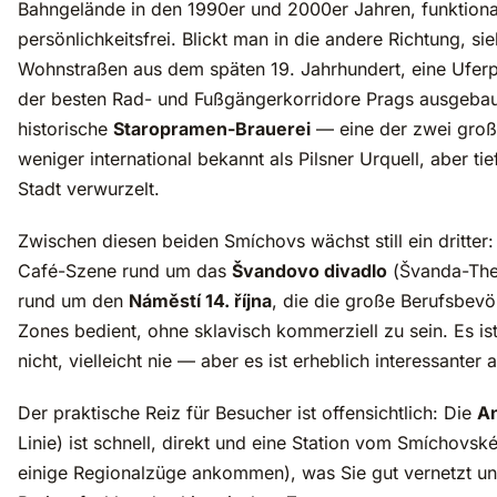
Bahngelände in den 1990er und 2000er Jahren, funktiona
persönlichkeitsfrei. Blickt man in die andere Richtung, si
Wohnstraßen aus dem späten 19. Jahrhundert, eine Ufer
der besten Rad- und Fußgängerkorridore Prags ausgebau
historische
Staropramen-Brauerei
— eine der zwei groß
weniger international bekannt als Pilsner Urquell, aber tief
Stadt verwurzelt.
Zwischen diesen beiden Smíchovs wächst still ein dritter:
Café-Szene rund um das
Švandovo divadlo
(Švanda-Thea
rund um den
Náměstí 14. října
, die die große Berufsbev
Zones bedient, ohne sklavisch kommerziell zu sein. Es is
nicht, vielleicht nie — aber es ist erheblich interessanter 
Der praktische Reiz für Besucher ist offensichtlich: Die
A
Linie) ist schnell, direkt und eine Station vom Smíchovsk
einige Regionalzüge ankommen), was Sie gut vernetzt un