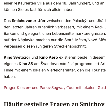
einer restaurierten Villa aus dem 18. Jahrhundert, und 
können Sie es fast für sich allein haben.
Das
Smíchovaner Ufer
zwischen den Palacký- und Jirás
den letzten Jahren erheblich verbessert, mit einem Rad-
Barken und gelegentlichen Lebensmittelmarktereignissen
auf der Náplavka machen nur die Staré-Město/Nové-Měs
verpassen diesen ruhigeren Streckenabschnitt.
Kino Světozor
und
Kino Aero
existieren beide in diesem
eigenes
Kino 35
am Švandovo náměstí programmiert Arth
Filme mit einem lokalen Viertelcharakter, den die Tourist
haben.
Prager Klöster- und Parks-Segway-Tour mit lokalem Guide
Häufig gestellte Fragen zu Smíchov