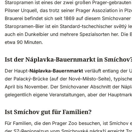
Staropramen ist eines der zwei großen Prager-gebrauten 
Pilsner Urquell, das trotz seiner Prager Assoziation in Pl
Brauerei befindet sich seit 1869 auf diesem Smíchovane
Staropramen-Bier ist ein Standard-tschechischer světlý lež
auch ein Dunkelbier und mehrere Spezialsorten her. Die 
etwa 90 Minuten.
Ist der Náplavka-Bauernmarkt in Smíchov
Der Haupt-
Náplavka-Bauernmarkt
verläuft entlang der
der Palacký-Brücke (auf der Nové-Město-Seite), typisch
April bis November. Der Smíchovaner Abschnitt der Náp
gelegentlich eigene Veranstaltungen, aber der Hauptmark
Ist Smíchov gut für Familien?
Für Familien, die den Prager Zoo besuchen, ist Smíchov e
der S7-Regionalzug vom Smíchovské nádraží erreicht Tro