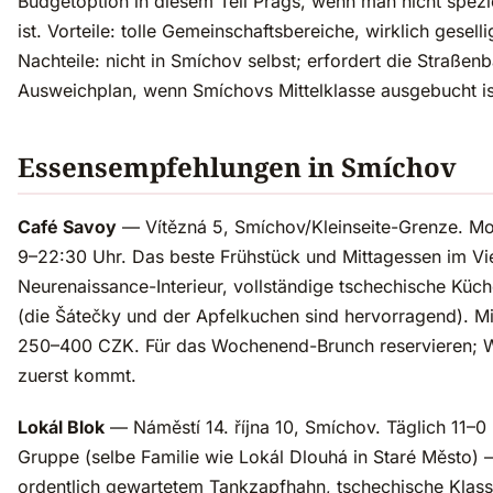
Budgetoption in diesem Teil Prags, wenn man nicht spezie
ist. Vorteile: tolle Gemeinschaftsbereiche, wirklich geselli
Nachteile: nicht in Smíchov selbst; erfordert die Straßen
Ausweichplan, wenn Smíchovs Mittelklasse ausgebucht is
Essensempfehlungen in Smíchov
Café Savoy
— Vítězná 5, Smíchov/Kleinseite-Grenze. M
9–22:30 Uhr. Das beste Frühstück und Mittagessen im Vie
Neurenaissance-Interieur, vollständige tschechische Küc
(die Šátečky und der Apfelkuchen sind hervorragend). Mi
250–400 CZK. Für das Wochenend-Brunch reservieren; 
zuerst kommt.
Lokál Blok
— Náměstí 14. října 10, Smíchov. Täglich 11–0 
Gruppe (selbe Familie wie Lokál Dlouhá in Staré Město) —
ordentlich gewartetem Tankzapfhahn, tschechische Klassi