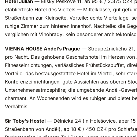
Hotel Julian
— Elišky Peškové 11, ab 95 € / 2.375 CZK p
etablierteste Hotel des Viertels — Mittelklasse, gut geführ
Straßenbahn zur Kleinseite. Vorteile: echte Viertellage, se
ruhige Zimmer zum hinteren Innenhof. Nachteile: die Ge
verglichen mit Vinohrady; kein besonderer architektonisc
VIENNA HOUSE Andel’s Prague
— Stroupežnického 21, 
pro Nacht. Das gehobene Geschäftshotel im Herzen von
Fitnesseinrichtungen, verlässliches Frühstücksbuffet, dir
Vorteile: das bestausgestattete Hotel im Viertel, sehr star
Konferenzeinrichtungen, gute Aussichten aus oberen Sto
Unternehmensatmosphäre; die umgebende Anděl-Gewerbe
charmant. An Wochenenden wird es ruhiger und bietet be
Verhältnis.
Sir Toby’s Hostel
— Dělnická 24 (in Holešovice, aber 15
Straßenbahn von Anděl), ab 18 € / 450 CZK pro Schlafsaa