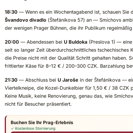
18:30
— Wenn es ein Wochentagabend ist, schauen Sie 
Švandovo divadlo
(Štefánikova 57) an — Smíchovs ambiti
der wenigen Prager Bühnen, die ihr Publikum regelmäßig 
20:00
— Abendessen bei
U Buldoka
(Preslova 1) — eine V
seit so langer Zeit überdurchschnittliches tschechisches 
die Preise nicht mit der Qualität Schritt gehalten haben.
frittierter Käse für 8–12 € / 200–300 CZK. Barzahlung be
21:30
— Abschluss bei
U Jaroše
in der Štefánikova — ei
Viertelkneipe, die Kozel-Dunkelbier für 1,50 € / 38 CZK pr
Keine Musik, keine Renovierung, genau das, wie Smíchov
nicht für Besucher präsentiert.
Buchen Sie Ihr Prag-Erlebnis
✓ Kostenlose Stornierung