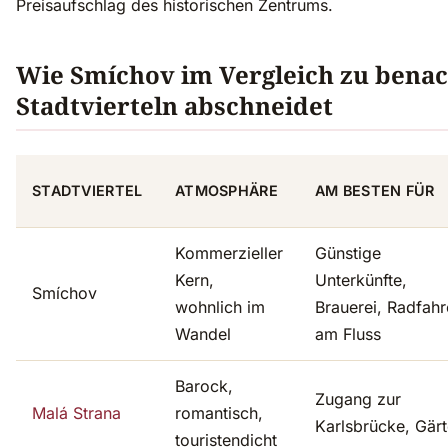
Preisaufschlag des historischen Zentrums.
Wie Smíchov im Vergleich zu bena
Stadtvierteln abschneidet
STADTVIERTEL
ATMOSPHÄRE
AM BESTEN FÜR
Kommerzieller
Günstige
Kern,
Unterkünfte,
Smíchov
wohnlich im
Brauerei, Radfah
Wandel
am Fluss
Barock,
Zugang zur
Malá Strana
romantisch,
Karlsbrücke, Gär
touristendicht