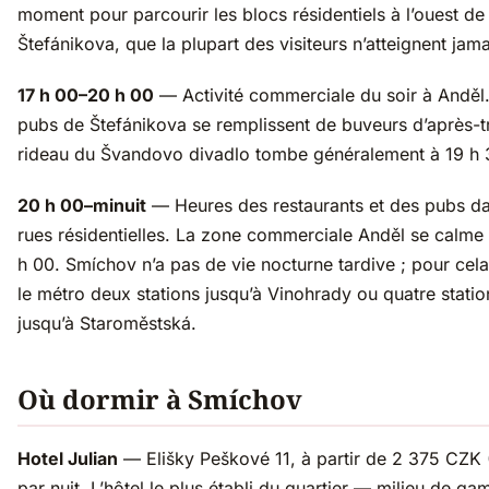
moment pour parcourir les blocs résidentiels à l’ouest de
Štefánikova, que la plupart des visiteurs n’atteignent jama
17 h 00–20 h 00
— Activité commerciale du soir à Anděl
pubs de Štefánikova se remplissent de buveurs d’après-tr
rideau du Švandovo divadlo tombe généralement à 19 h 
20 h 00–minuit
— Heures des restaurants et des pubs da
rues résidentielles. La zone commerciale Anděl se calme
h 00. Smíchov n’a pas de vie nocturne tardive ; pour cel
le métro deux stations jusqu’à Vinohrady ou quatre statio
jusqu’à Staroměstská.
Où dormir à Smíchov
Hotel Julian
— Elišky Peškové 11, à partir de 2 375 CZK 
par nuit. L’hôtel le plus établi du quartier — milieu de g