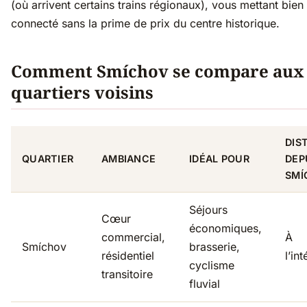
(où arrivent certains trains régionaux), vous mettant bien
connecté sans la prime de prix du centre historique.
Comment Smíchov se compare aux
quartiers voisins
DIS
QUARTIER
AMBIANCE
IDÉAL POUR
DEP
SMÍ
Séjours
Cœur
économiques,
commercial,
À
Smíchov
brasserie,
résidentiel
l’int
cyclisme
transitoire
fluvial