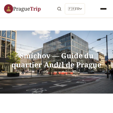
Prague
Trip
🇫🇷
FR
Smíchov — Guide du
quartier Anděl de Prague