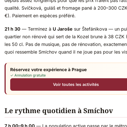
depuis assez longtemps pour que les prix n’aient pas ratt
qualité. Svíčková, guláš et fromage pané à 200–300 CZK
€). Paiement en espèces préféré.
21 h 30
— Terminez à
U Jaroše
sur Štefánikova — un pu
quartier non rénové qui sert de la Kozel brune à 38 CZK 
les 50 cl. Pas de musique, pas de rénovation, exactemen
quoi ressemble Smíchov quand il ne joue pas pour les vis
Réservez votre expérience à Prague
✓ Annulation gratuite
Voir toutes les activités
Le rythme quotidien à Smíchov
7 h 00–9 h 00
— La population active passe par le métro