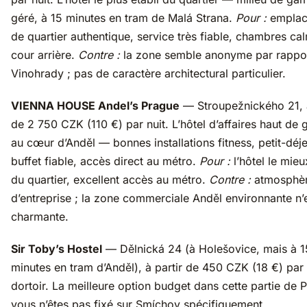
géré, à 15 minutes en tram de Malá Strana.
Pour :
emplac
de quartier authentique, service très fiable, chambres ca
cour arrière.
Contre :
la zone semble anonyme par rappo
Vinohrady ; pas de caractère architectural particulier.
VIENNA HOUSE Andel’s Prague
— Stroupežnického 21, à
de 2 750 CZK (110 €) par nuit. L’hôtel d’affaires haut d
au cœur d’Anděl — bonnes installations fitness, petit-déj
buffet fiable, accès direct au métro.
Pour :
l’hôtel le mie
du quartier, excellent accès au métro.
Contre :
atmosphè
d’entreprise ; la zone commerciale Anděl environnante n’
charmante.
Sir Toby’s Hostel
— Dělnická 24 (à Holešovice, mais à 1
minutes en tram d’Anděl), à partir de 450 CZK (18 €) par l
dortoir. La meilleure option budget dans cette partie de 
vous n’êtes pas fixé sur Smíchov spécifiquement.