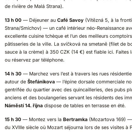
de rivière de Malá Strana).
13 h 00
— Déjeuner au
Café Savoy
(Vítězná 5, à la front
Strana/Smíchov) — un café intérieur néo-Renaissance av
excellente cuisine tchèque et l’un des meilleurs comptoir
pâtisseries de la ville. La svíčková na smetaně (filet de b
sauce à la crème) à 350 CZK (14 €) est fiable ici. Faites 
ou réservez par téléphone.
14 h 30
— Marchez vers l’est à travers les rues résidentie
autour de
Štefánikova
— l’épine dorsale commerciale no
gentrifée du quartier avec des quincailleries, des pubs pl
anciens et des boulangeries servant les résidents des im
Náměstí 14. října
dispose de tables en terrasse en été.
15 h 30
— Montez vers la
Bertramka
(Mozartova 169) — l
du XVIIIe siècle où Mozart séjourna lors de ses visites à