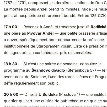
1787 et 1791, composant les dernières sections de Don G
La montée depuis Anděl prend 15 minutes, raide ; le mus
petit, atmosphérique et rarement bondé. Entrée 125 CZK 
17 h 00
— Revenez à Anděl et traversez jusqu’à
Radlická
une bière au
Pivovar Anděl
— une petite brasserie artisa
a ouvert spécifiquement pour concurrencer la présence
institutionnelle de Staropramen voisin. Liste de pression r
de lagers artisanaux tchèques, prix raisonnables.
18 h 30
— Si c’est une soirée de semaine, consultez le
programme au
Švandovo divadlo
(Štefánikova 57) — le 
aventureux de Smíchov, l’une des rares scènes de Prague
défie régulièrement son public.
20 h 00
— Dîner à
U Buldoka
(Preslova 1) — une institut
quartier qui sert une cuisine de pub tchèque de qualité s