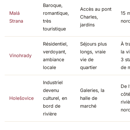
Baroque,
Accès au pont
Malá
romantique,
15 m
Charles,
Strana
très
nor
jardins
touristique
Résidentiel,
Séjours plus
À tr
verdoyant,
longs, vraie
la vi
Vinohrady
ambiance
vie de
3 st
locale
quartier
de 
Industriel
De l
devenu
Galeries, la
côté
Holešovice
culturel, en
halle de
rivi
bord de
marché
nor
rivière