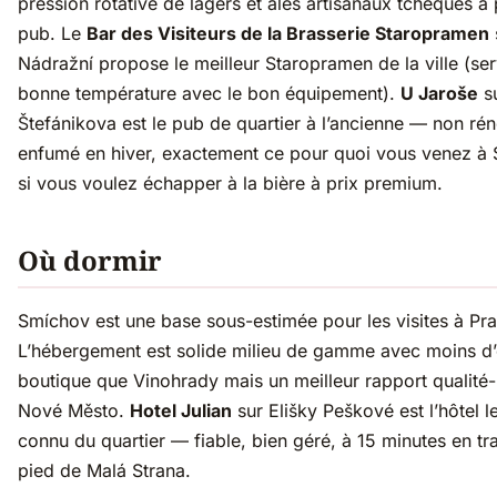
pression rotative de lagers et ales artisanaux tchèques à 
pub. Le
Bar des Visiteurs de la Brasserie Staropramen
Nádražní propose le meilleur Staropramen de la ville (serv
bonne température avec le bon équipement).
U Jaroše
s
Štefánikova est le pub de quartier à l’ancienne — non ré
enfumé en hiver, exactement ce pour quoi vous venez à
si vous voulez échapper à la bière à prix premium.
Où dormir
Smíchov est une base sous-estimée pour les visites à Pr
L’hébergement est solide milieu de gamme avec moins d’
boutique que Vinohrady mais un meilleur rapport qualité-
Nové Město.
Hotel Julian
sur Elišky Peškové est l’hôtel l
connu du quartier — fiable, bien géré, à 15 minutes en t
pied de Malá Strana.