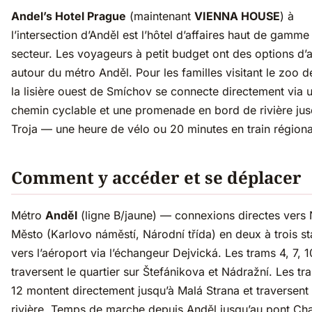
Andel’s Hotel Prague
(maintenant
VIENNA HOUSE
) à
l’intersection d’Anděl est l’hôtel d’affaires haut de gamme
secteur. Les voyageurs à petit budget ont des options d
autour du métro Anděl. Pour les familles visitant le zoo 
la lisière ouest de Smíchov se connecte directement via 
chemin cyclable et une promenade en bord de rivière jus
Troja — une heure de vélo ou 20 minutes en train régiona
Comment y accéder et se déplacer
Métro
Anděl
(ligne B/jaune) — connexions directes vers
Město (Karlovo náměstí, Národní třída) en deux à trois st
vers l’aéroport via l’échangeur Dejvická. Les trams 4, 7, 1
traversent le quartier sur Štefánikova et Nádražní. Les tr
12 montent directement jusqu’à Malá Strana et traversent 
rivière. Temps de marche depuis Anděl jusqu’au pont Cha