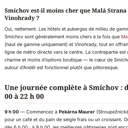
Smíchov est-il moins cher que Malá Strana
Vinohrady ?
Oui, nettement. Les hôtels et auberges de milieu de gam
Smíchov sont généralement moins chers à la fois que
Ma
(haut de gamme uniquement) et Vinohrady, tout en offran
ligne de métro directe vers le centre. La contrepartie est
charme et moins d’options boutique — le cœur de Smích
autour d’Anděl est fonctionnel plutôt que pittoresque.
Une journée complète à Smíchov : d
00 à 22 h 00
9 h 00
— Commencez à
Pekárna Maurer
(Stroupežnick
pour un café et du pain de seigle frais ou un croissant. O
dès 6 h 00 ; à 9 h 00, les meilleures pâtisseries sont enc