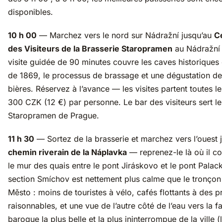
disponibles.
10 h 00
— Marchez vers le nord sur Nádražní jusqu’au
C
des Visiteurs de la Brasserie Staropramen
au Nádražní 
visite guidée de 90 minutes couvre les caves historiques
de 1869, le processus de brassage et une dégustation de
bières. Réservez à l’avance — les visites partent toutes l
300 CZK (12 €) par personne. Le bar des visiteurs sert le
Staropramen de Prague.
11 h 30
— Sortez de la brasserie et marchez vers l’ouest 
chemin riverain de la Náplavka
— reprenez-le là où il co
le mur des quais entre le pont Jiráskovo et le pont Palac
section Smíchov est nettement plus calme que le tronço
Město : moins de touristes à vélo, cafés flottants à des p
raisonnables, et une vue de l’autre côté de l’eau vers la 
baroque la plus belle et la plus ininterrompue de la ville (