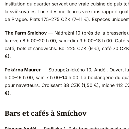
institution du quartier servant une vraie cuisine de pub 
la svíčková est l’une des meilleures versions rapport qual
de Prague. Plats 175–275 CZK (7–11 €). Espèces uniquem
The Farm Smíchov
— Nádražní 10 (près de la brasserie)
lun–ven 8 h 00–20 h 00, sam–dim 9 h 00–18 h 00. Café s
café, bols et sandwichs. Bol 225 CZK (9 €), café 70 CZK
€).
Pekárna Maurer
— Stroupežnického 10, Anděl. Ouvert l
h 00–19 h 00, sam 7 h 00–14 h 00. La boulangerie du qua
pour navetteurs. Croissant 38 CZK (1,50 €), miche 112 C
€).
Bars et cafés à Smíchov
Pivovar Anděl
— Radlická 1. Pub-brasserie artisanale ave