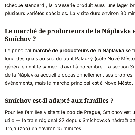
tchèque standard ; la brasserie produit aussi une lager b
plusieurs variétés spéciales. La visite dure environ 90 mi
Le marché de producteurs de la Náplavka es
Smíchov ?
Le principal
marché de producteurs de la Náplavka
se ti
long des quais au sud du pont Palacký (côté Nové Město
généralement le samedi d’avril à novembre. La section 
de la Náplavka accueille occasionnellement ses propres
événements, mais le marché principal est à Nové Město.
Smíchov est-il adapté aux familles ?
Pour les familles visitant le zoo de Prague, Smíchov est 
utile — le train régional S7 depuis Smíchovské nádraží att
Troja (zoo) en environ 15 minutes.