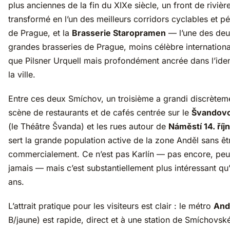
plus anciennes de la fin du XIXe siècle, un front de rivièr
transformé en l’un des meilleurs corridors cyclables et p
de Prague, et la
Brasserie Staropramen
— l’une des de
grandes brasseries de Prague, moins célèbre internation
que Pilsner Urquell mais profondément ancrée dans l’iden
la ville.
Entre ces deux Smíchov, un troisième a grandi discrètem
scène de restaurants et de cafés centrée sur le
Švandovo
(le Théâtre Švanda) et les rues autour de
Náměstí 14. říj
sert la grande population active de la zone Anděl sans êtr
commercialement. Ce n’est pas Karlín — pas encore, peu
jamais — mais c’est substantiellement plus intéressant qu’i
ans.
L’attrait pratique pour les visiteurs est clair : le métro
And
B/jaune) est rapide, direct et à une station de Smíchovsk