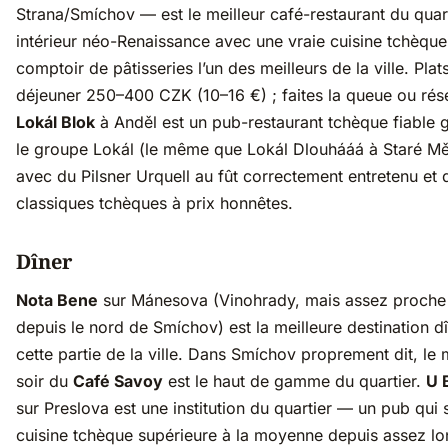
Strana/Smíchov — est le meilleur café-restaurant du quart
intérieur néo-Renaissance avec une vraie cuisine tchèque
comptoir de pâtisseries l’un des meilleurs de la ville. Plat
déjeuner 250–400 CZK (10–16 €) ; faites la queue ou rés
Lokál Blok
à Anděl est un pub-restaurant tchèque fiable 
le groupe Lokál (le même que Lokál Dlouhááá à Staré Mě
avec du Pilsner Urquell au fût correctement entretenu et 
classiques tchèques à prix honnêtes.
Dîner
Nota Bene
sur Mánesova (Vinohrady, mais assez proche
depuis le nord de Smíchov) est la meilleure destination d
cette partie de la ville. Dans Smíchov proprement dit, le
soir du
Café Savoy
est le haut de gamme du quartier.
U 
sur Preslova est une institution du quartier — un pub qui 
cuisine tchèque supérieure à la moyenne depuis assez l