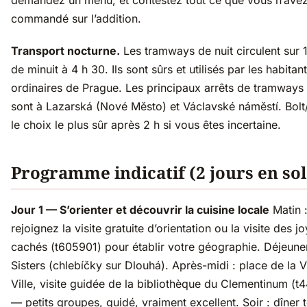
demandez un menu, et contestez tout ce que vous n’ave
commandé sur l’addition.
Transport nocturne.
Les tramways de nuit circulent sur 1
de minuit à 4 h 30. Ils sont sûrs et utilisés par les habitan
ordinaires de Prague. Les principaux arrêts de tramways 
sont à Lazarská (Nové Město) et Václavské náměstí. Bolt
le choix le plus sûr après 2 h si vous êtes incertaine.
Programme indicatif (2 jours en sol
Jour 1 — S’orienter et découvrir la cuisine locale
Matin 
rejoignez la visite gratuite d’orientation ou la visite des j
cachés (t605901) pour établir votre géographie. Déjeune
Sisters (chlebíčky sur Dlouhá). Après-midi : place de la Vi
Ville, visite guidée de la bibliothèque du Clementinum (
— petits groupes, guidé, vraiment excellent. Soir : dîner t