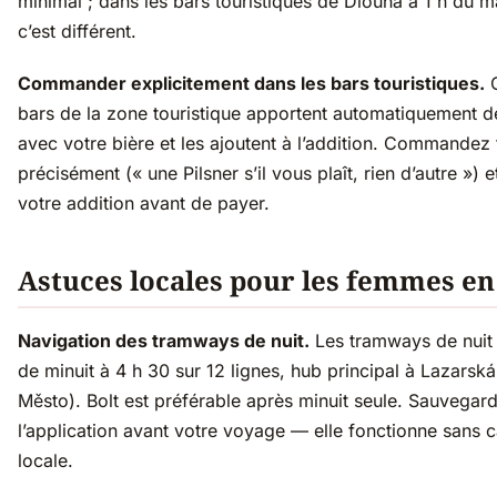
minimal ; dans les bars touristiques de Dlouhá à 1 h du m
c’est différent.
Commander explicitement dans les bars touristiques.
C
bars de la zone touristique apportent automatiquement d
avec votre bière et les ajoutent à l’addition. Commandez 
précisément (« une Pilsner s’il vous plaît, rien d’autre ») e
votre addition avant de payer.
Astuces locales pour les femmes en
Navigation des tramways de nuit.
Les tramways de nuit 
de minuit à 4 h 30 sur 12 lignes, hub principal à Lazarsk
Město). Bolt est préférable après minuit seule. Sauvegar
l’application avant votre voyage — elle fonctionne sans 
locale.