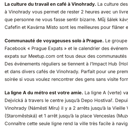
La culture du travail en café à Vinohrady.
La culture des
à Vinohrady vous permet de rester 2 heures avec un livr
que personne ne vous fasse sentir bizarre. Můj šálek káv
Cafefin et Kavárna Místo sont les meilleures pour flâner e
Communauté de voyageuses solo à Prague.
Le groupe
Facebook « Prague Expats » et le calendrier des événem
expats sur Meetup.com ont tous deux des communautés 
Des événements réguliers se tiennent à l’Impact Hub (Ho
et dans divers cafés de Vinohrady. Parfait pour une prem
soirée si vous voulez rencontrer des gens sans visite for
La ligne A du métro est votre amie.
La ligne A (verte) v
Dejvická à travers le centre jusqu’à Depo Hostivař. Depui
Vinohrady (Náměstí Míru) il y a 2 arrêts jusqu’à la Vieille V
(Staroměstská) et 1 arrêt jusqu’à la place Venceslas (Mu
Connaître cette seule ligne rend la ville très facile à navi