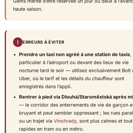
Gems mérite d’être réservée un jour ou deux à l’avan
haute saison.
!
ERREURS À ÉVITER
Prendre un taxi non agréé à une station de taxis
,
particulier à l’aéroport ou devant des lieux de vie
nocturne tard le soir — utilisez exclusivement Bolt
Uber, où le tarif et les détails du chauffeur sont
enregistrés dans l’appli.
Rentrer à pied via Dlouhá/Staroměstská après mi
— le corridor des enterrements de vie de garçon e
bruyant et peut sembler oppressant ; les rues paral
ou un trajet via
Vinohrady
, sont plus calmes et tout
rapides en tram ou en métro.