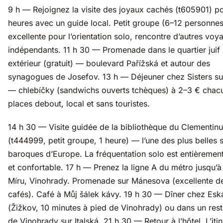
9 h — Rejoignez la visite des joyaux cachés (t605901) p
heures avec un guide local. Petit groupe (6–12 personnes
excellente pour l’orientation solo, rencontre d’autres voy
indépendants. 11 h 30 — Promenade dans le quartier juif
extérieur (gratuit) — boulevard Pařížská et autour des
synagogues de Josefov. 13 h — Déjeuner chez Sisters su
— chlebíčky (sandwichs ouverts tchèques) à 2–3 € chac
places debout, local et sans touristes.
14 h 30 — Visite guidée de la bibliothèque du Clementin
(t444999, petit groupe, 1 heure) — l’une des plus belles s
baroques d’Europe. La fréquentation solo est entièremen
et confortable. 17 h — Prenez la ligne A du métro jusqu’
Míru, Vinohrady. Promenade sur Mánesova (excellente de
cafés). Café à Můj šálek kávy. 19 h 30 — Dîner chez Esk
(Žižkov, 10 minutes à pied de Vinohrady) ou dans un rest
de Vinohrady sur Italská. 21 h 30 — Retour à l’hôtel. L’itin