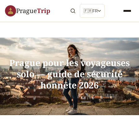
Prague
Trip
🇫🇷
FR
Prague pour les voyageuses
solo — guide de sécurité
honnête 2026