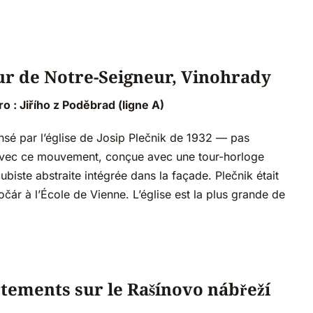
œur de Notre-Seigneur, Vinohrady
o : Jiřího z Poděbrad (ligne A)
nsé par l’église de Josip Plečnik de 1932 — pas
t avec ce mouvement, conçue avec une tour-horloge
iste abstraite intégrée dans la façade. Plečnik était
čár à l’École de Vienne. L’église est la plus grande de
tements sur le Rašínovo nábřeží