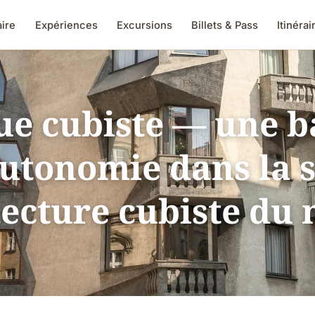
aire
Expériences
Excursions
Billets & Pass
Itinérai
ue cubiste — une b
utonomie dans la 
tecture cubiste du