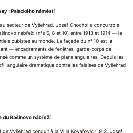
ay : Palackého náměstí
u’au secteur de Vyšehrad. Josef Chochol a conçu trois
ínovo nábřeží (n°s 6, 8 et 10) entre 1913 et 1914 — le
tiels cubistes au monde. La façade du n° 10 est la
ment — encadrements de fenêtres, garde-corps de
pensé comme un système de plans angulaires. Depuis les
ofil angulaire dramatique contre les falaises de Vyšehrad
e du Rašínovo nábřeží
l de Vyšehrad conduit à la Villa Kovařovic (1912, Josef