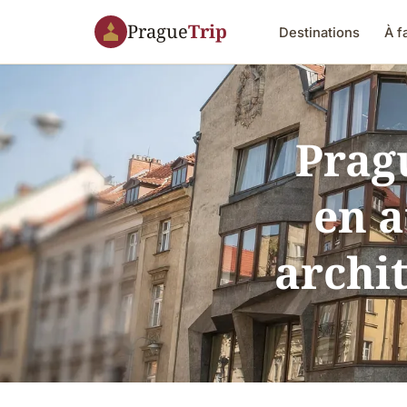
Prague
Trip
Destinations
À f
Prag
en a
archi