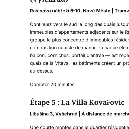
Rašínovo nábřeží 6-10, Nové Město | Tramw
Continuez vers le sud le long des quais jusq
immeubles d’appartements adjacents sur le Raš
groupe le plus concentré d’immeubles résiden
composition cubiste de manuel : chaque élé
balcon, corniches, portail d’entrée — est re
quais de la Vltava, les bâtiments créent un pr
au-dessus.
Compter 20 minutes.
Étape 5 : La Villa Kovařovic
Libušina 3, Vyšehrad | À distance de march
Une courte montée dans le quartier résidentie