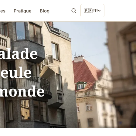
res
Pratique
Blog
🇫🇷
FR
alade
seule
 monde