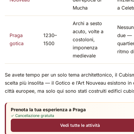
Mucha
a Celet
Archi a sesto
Nessun
acuto, volte a
Praga
1230–
due —
costoloni,
gotica
1500
quartier
imponenza
ritmo d
medievale
Se avete tempo per un solo tema architettonico, il Cubis
scelta più insolita — il Gotico e l’Art Nouveau esistono in
città europee, ma solo qui sono stati costruiti edifici cubis
Prenota la tua esperienza a Praga
✓ Cancellazione gratuita
Vedi tutte le attività