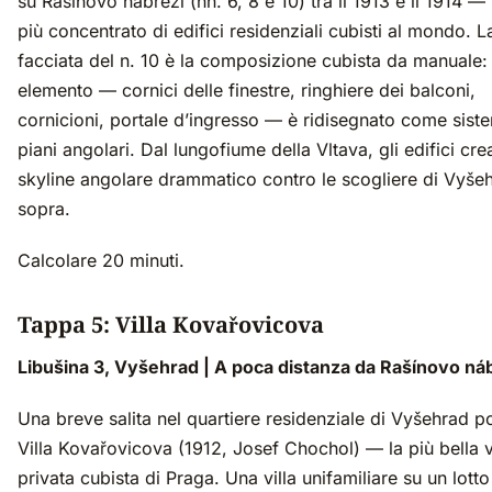
su Rašínovo nábřeží (nn. 6, 8 e 10) tra il 1913 e il 1914 —
più concentrato di edifici residenziali cubisti al mondo. L
facciata del n. 10 è la composizione cubista da manuale:
elemento — cornici delle finestre, ringhiere dei balconi,
cornicioni, portale d’ingresso — è ridisegnato come sist
piani angolari. Dal lungofiume della Vltava, gli edifici cr
skyline angolare drammatico contro le scogliere di Vyše
sopra.
Calcolare 20 minuti.
Tappa 5: Villa Kovařovicova
Libušina 3, Vyšehrad | A poca distanza da Rašínovo ná
Una breve salita nel quartiere residenziale di Vyšehrad po
Villa Kovařovicova (1912, Josef Chochol) — la più bella v
privata cubista di Praga. Una villa unifamiliare su un lotto