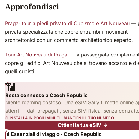
Approfondisci
Praga: tour a piedi privato di Cubismo e Art Nouveau
— g
privata specializzata che copre entrambi i movimenti
architettonici con un commento architettonico esperto.
Tour Art Nouveau di Praga
— la passeggiata complement
copre gli edifici Art Nouveau che si trovano accanto e di
quelli cubisti.
📶
Resta connesso a Czech Republic
Niente roaming costoso. Una eSIM Saily ti mette online 
atterri — dati prepagati, senza SIM fisica, senza contratt
SI INSTALLA IN POCHI MINUTI · MANTIENI IL TUO NUMERO
Ottieni la tua eSIM →
🧳
Essenziali di viaggio · Czech Republic