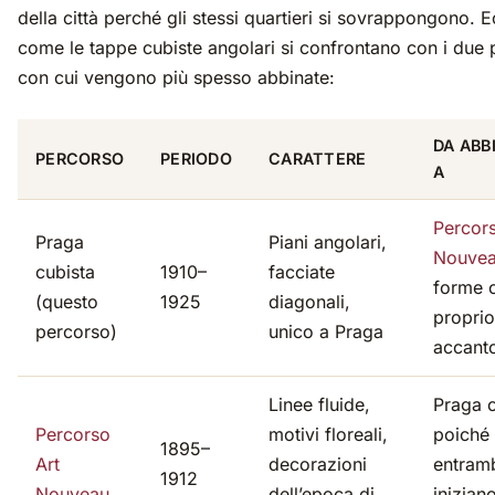
della città perché gli stessi quartieri si sovrappongono. 
come le tappe cubiste angolari si confrontano con i due 
con cui vengono più spesso abbinate:
DA ABB
PERCORSO
PERIODO
CARATTERE
A
Percors
Praga
Piani angolari,
Nouve
cubista
1910–
facciate
forme 
(questo
1925
diagonali,
proprio
percorso)
unico a Praga
accant
Linee fluide,
Praga c
Percorso
motivi floreali,
poiché
1895–
Art
decorazioni
entram
1912
Nouveau
dell’epoca di
inizian