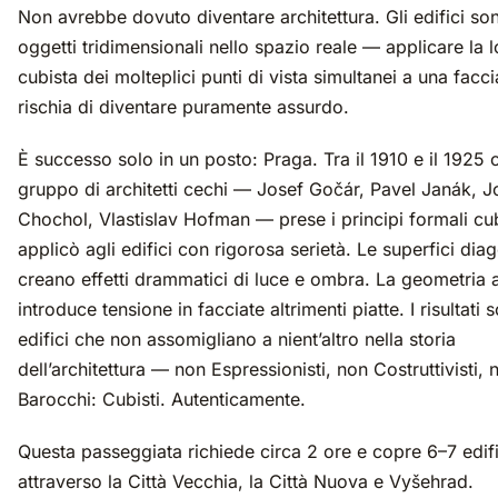
Non avrebbe dovuto diventare architettura. Gli edifici so
oggetti tridimensionali nello spazio reale — applicare la 
cubista dei molteplici punti di vista simultanei a una facci
rischia di diventare puramente assurdo.
È successo solo in un posto: Praga. Tra il 1910 e il 1925 c
gruppo di architetti cechi — Josef Gočár, Pavel Janák, J
Chochol, Vlastislav Hofman — prese i principi formali cubi
applicò agli edifici con rigorosa serietà. Le superfici diag
creano effetti drammatici di luce e ombra. La geometria 
introduce tensione in facciate altrimenti piatte. I risultati 
edifici che non assomigliano a nient’altro nella storia
dell’architettura — non Espressionisti, non Costruttivisti, 
Barocchi: Cubisti. Autenticamente.
Questa passeggiata richiede circa 2 ore e copre 6–7 edifi
attraverso la Città Vecchia, la Città Nuova e Vyšehrad.