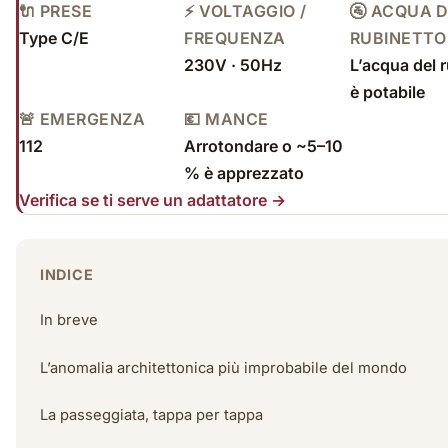
🔌 PRESE
⚡ VOLTAGGIO /
🚰 ACQUA 
Type C/E
FREQUENZA
RUBINETTO
230V · 50Hz
L’acqua del 
è potabile
🚨 EMERGENZA
💶 MANCE
112
Arrotondare o ~5–10
% è apprezzato
Verifica se ti serve un adattatore →
INDICE
In breve
L’anomalia architettonica più improbabile del mondo
La passeggiata, tappa per tappa