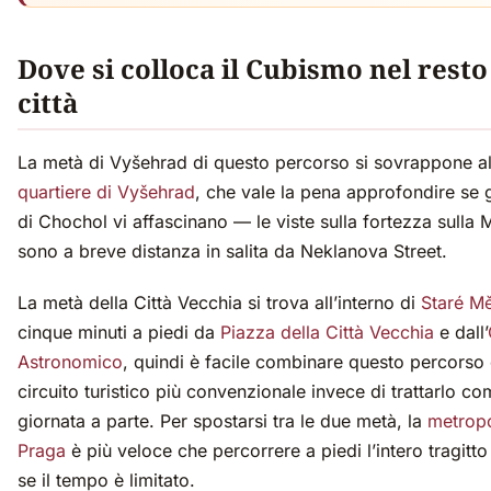
Dove si colloca il Cubismo nel resto
città
La metà di Vyšehrad di questo percorso si sovrappone a
quartiere di Vyšehrad
, che vale la pena approfondire se gl
di Chochol vi affascinano — le viste sulla fortezza sulla
sono a breve distanza in salita da Neklanova Street.
La metà della Città Vecchia si trova all’interno di
Staré M
cinque minuti a piedi da
Piazza della Città Vecchia
e dall’
Astronomico
, quindi è facile combinare questo percorso 
circuito turistico più convenzionale invece di trattarlo c
giornata a parte. Per spostarsi tra le due metà, la
metropo
Praga
è più veloce che percorrere a piedi l’intero tragitt
se il tempo è limitato.