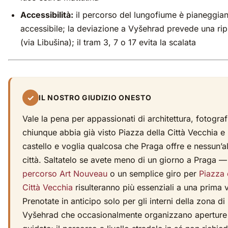
Accessibilità:
il percorso del lungofiume è pianeggian
accessibile; la deviazione a Vyšehrad prevede una ripi
(via Libušina); il tram 3, 7 o 17 evita la scalata
✓
IL NOSTRO GIUDIZIO ONESTO
Vale la pena per appassionati di architettura, fotograf
chiunque abbia già visto Piazza della Città Vecchia e i
castello e voglia qualcosa che Praga offre e nessun’al
città. Saltatelo se avete meno di un giorno a Praga — 
percorso Art Nouveau
o un semplice giro per
Piazza 
Città Vecchia
risulteranno più essenziali a una prima v
Prenotate in anticipo solo per gli interni della zona di
Vyšehrad che occasionalmente organizzano aperture