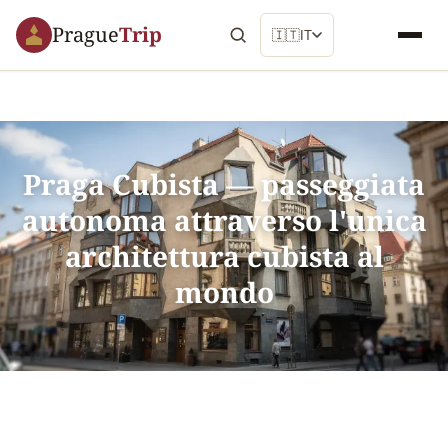
Prague
Trip
🇮🇹
IT
Praga Cubista — passeggiata
autonoma attraverso l'unica
architettura cubista al
mondo