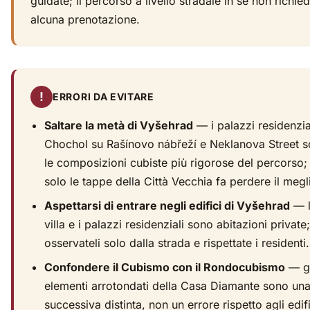
guidate; il percorso a livello stradale in sé non richie
alcuna prenotazione.
!
ERRORI DA EVITARE
Saltare la metà di Vyšehrad
— i palazzi residenzial
Chochol su Rašínovo nábřeží e Neklanova Street 
le composizioni cubiste più rigorose del percorso;
solo le tappe della Città Vecchia fa perdere il megl
Aspettarsi di entrare negli edifici di Vyšehrad
— 
villa e i palazzi residenziali sono abitazioni private;
osservateli solo dalla strada e rispettate i residenti.
Confondere il Cubismo con il Rondocubismo
— gl
elementi arrotondati della Casa Diamante sono una
successiva distinta, non un errore rispetto agli edifi