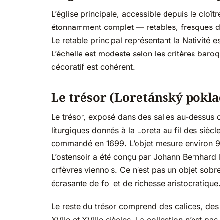
L’église principale, accessible depuis le cloît
étonnamment complet — retables, fresques de 
Le retable principal représentant la Nativité 
L’échelle est modeste selon les critères baro
décoratif est cohérent.
Le trésor (Loretánský pokla
Le trésor, exposé dans des salles au-dessus du
liturgiques donnés à la Loreta au fil des siècl
commandé en 1699. L’objet mesure environ 90 
L’ostensoir a été conçu par Johann Bernhard 
orfèvres viennois. Ce n’est pas un objet sobre 
écrasante de foi et de richesse aristocratique
Le reste du trésor comprend des calices, des
XVIIe et XVIIIe siècles. La collection n’est p