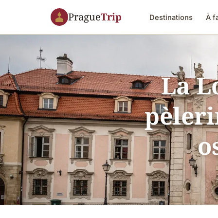
Prague
Trip
Destinations
À f
La L
pèleri
o