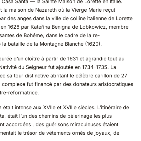
 Casa Santa — la Sainte Maison de Lorette en Italie.
st la maison de Nazareth où la Vierge Marie reçut
r des anges dans la ville de colline italienne de Lorette
 en 1626 par Kateřina Benigna de Lobkowicz, membre
issantes de Bohême, dans le cadre de la re-
 la bataille de la Montagne Blanche (1620).
urée d’un cloître à partir de 1631 et agrandie tout au
a Nativité du Seigneur fut ajoutée en 1734–1735. La
 sa tour distinctive abritant le célèbre carillon de 27
u complexe fut financé par des donateurs aristocratiques
tre-réformatrice.
était intense aux XVIIe et XVIIIe siècles. L’itinéraire de
eta, était l’un des chemins de pèlerinage les plus
t accordées ; des guérisons miraculeuses étaient
imentait le trésor de vêtements ornés de joyaux, de