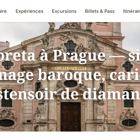
aire
Expériences
Excursions
Billets & Pass
Itinérai
oreta à Prague — si
nage baroque, cari
stensoir de diaman