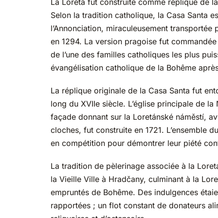
La Loreta fut construite comme réplique de la
Selon la tradition catholique, la Casa Santa e
l’Annonciation, miraculeusement transportée pa
en 1294. La version pragoise fut commandée
de l’une des familles catholiques les plus pu
évangélisation catholique de la Bohême après
La réplique originale de la Casa Santa fut ento
long du XVIIe siècle. L’église principale de l
façade donnant sur la Loretánské náměstí, avec
cloches, fut construite en 1721. L’ensemble d
en compétition pour démontrer leur piété con
La tradition de pèlerinage associée à la Loreta 
la Vieille Ville à Hradčany, culminant à la Lor
empruntés de Bohême. Des indulgences étaien
rapportées ; un flot constant de donateurs al