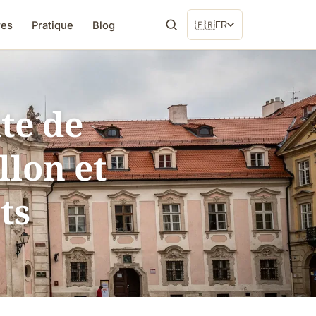
res
Pratique
Blog
🇫🇷
FR
te de
llon et
ts