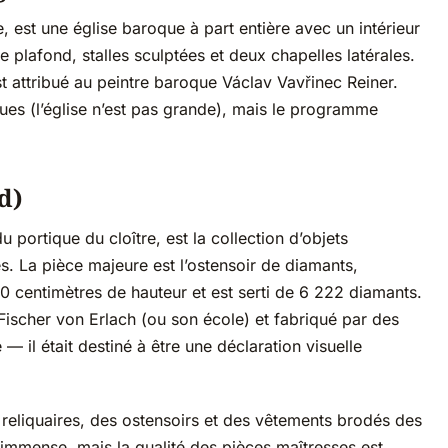
re, est une église baroque à part entière avec un intérieur
plafond, stalles sculptées et deux chapelles latérales.
est attribué au peintre baroque Václav Vavřinec Reiner.
ques (l’église n’est pas grande), mais le programme
d)
 portique du cloître, est la collection d’objets
es. La pièce majeure est l’ostensoir de diamants,
centimètres de hauteur et est serti de 6 222 diamants.
Fischer von Erlach (ou son école) et fabriqué par des
— il était destiné à être une déclaration visuelle
.
 reliquaires, des ostensoirs et des vêtements brodés des
as immense, mais la qualité des pièces maîtresses est