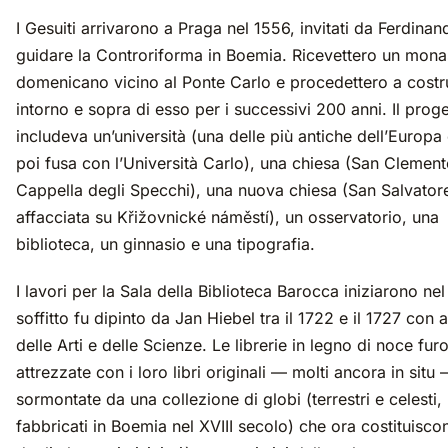
I Gesuiti arrivarono a Praga nel 1556, invitati da Ferdinan
guidare la Controriforma in Boemia. Ricevettero un mona
domenicano vicino al Ponte Carlo e procedettero a costr
intorno e sopra di esso per i successivi 200 anni. Il prog
includeva un’università (una delle più antiche dell’Europa 
poi fusa con l’Università Carlo), una chiesa (San Clement
Cappella degli Specchi), una nuova chiesa (San Salvator
affacciata su Křižovnické náměstí), un osservatorio, una
biblioteca, un ginnasio e una tipografia.
I lavori per la Sala della Biblioteca Barocca iniziarono nel 
soffitto fu dipinto da Jan Hiebel tra il 1722 e il 1727 con a
delle Arti e delle Scienze. Le librerie in legno di noce fur
attrezzate con i loro libri originali — molti ancora in situ
sormontate da una collezione di globi (terrestri e celesti,
fabbricati in Boemia nel XVIII secolo) che ora costituisc