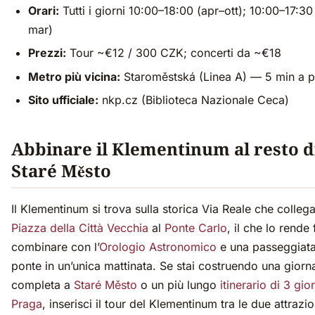
Orari:
Tutti i giorni 10:00–18:00 (apr–ott); 10:00–17:30
mar)
Prezzi:
Tour ~€12 / 300 CZK; concerti da ~€18
Metro più vicina:
Staroměstská (Linea A) — 5 min a p
Sito ufficiale:
nkp.cz (Biblioteca Nazionale Ceca)
Abbinare il Klementinum al resto d
Staré Město
Il Klementinum si trova sulla storica Via Reale che colleg
Piazza della Città Vecchia
al
Ponte Carlo
, il che lo rende 
combinare con l’
Orologio Astronomico
e una passeggiata
ponte in un’unica mattinata. Se stai costruendo una giorn
completa a
Staré Město
o un più lungo
itinerario di 3 gior
Praga
, inserisci il tour del Klementinum tra le due attrazio