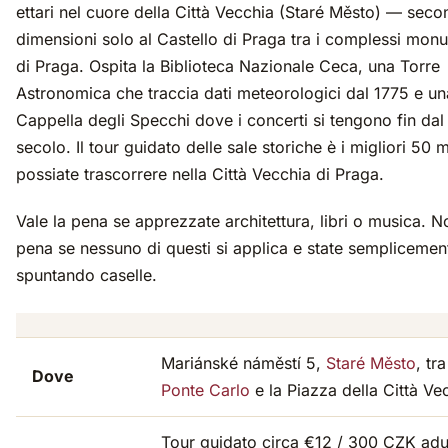
ettari nel cuore della Città Vecchia (Staré Město) — seco
dimensioni solo al Castello di Praga tra i complessi mon
di Praga. Ospita la Biblioteca Nazionale Ceca, una Torre
Astronomica che traccia dati meteorologici dal 1775 e un
Cappella degli Specchi dove i concerti si tengono fin dal 
secolo. Il tour guidato delle sale storiche è i migliori 50 
possiate trascorrere nella Città Vecchia di Praga.
Vale la pena se apprezzate architettura, libri o musica. N
pena se nessuno di questi si applica e state semplicemen
spuntando caselle.
Mariánské náměstí 5,
Staré Město
, tra
Dove
Ponte Carlo
e la Piazza della Città Ve
Tour guidato circa €12 / 300 CZK adu