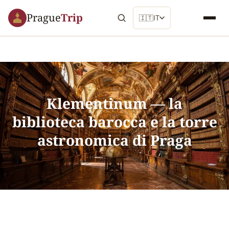
Prague
Trip
🇮🇹
IT
Klementinum — la
biblioteca barocca e la torre
astronomica di Praga