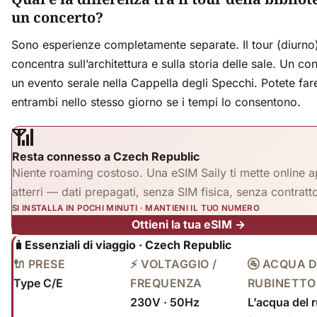
un concerto?
Sono esperienze completamente separate. Il tour (diurno)
concentra sull’architettura e sulla storia delle sale. Un co
un evento serale nella Cappella degli Specchi. Potete far
entrambi nello stesso giorno se i tempi lo consentono.
📶
Resta connesso a Czech Republic
Niente roaming costoso. Una eSIM Saily ti mette online 
atterri — dati prepagati, senza SIM fisica, senza contratt
SI INSTALLA IN POCHI MINUTI · MANTIENI IL TUO NUMERO
Ottieni la tua eSIM →
🧳
Essenziali di viaggio · Czech Republic
🔌 PRESE
⚡ VOLTAGGIO /
🚰 ACQUA 
Type C/E
FREQUENZA
RUBINETTO
230V · 50Hz
L’acqua del 