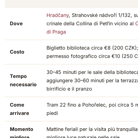
Hradčany
, Strahovské nádvoří 1/132, su
Dove
crinale della Collina di Petřín vicino al
C
di Praga
Biglietto biblioteca circa €8 (200 CZK)
Costo
permesso fotografico circa €10 (250 
30–45 minuti per le sale della bibliotec
Tempo
aggiungere 30–60 minuti per la terrazz
necessario
birrificio e il pranzo
Come
Tram 22 fino a Pohořelec, poi circa 5 m
arrivare
piedi
Momento
Mattine feriali per la visita più tranquilla
migliore
migliore luce naturale nelle sale