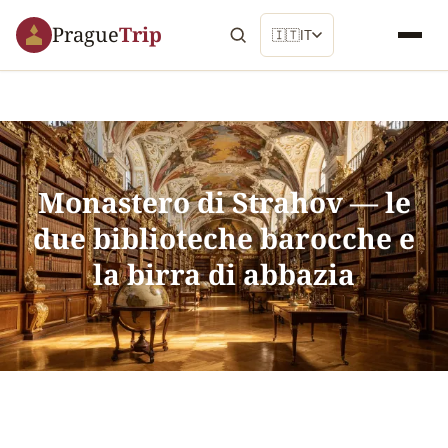
Prague
Trip
🇮🇹
IT
Monastero di Strahov — le
due biblioteche barocche e
la birra di abbazia