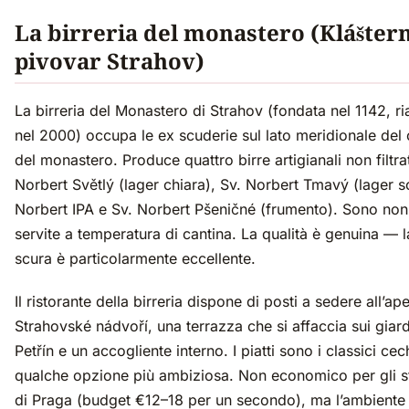
La birreria del monastero (Kláštern
pivovar Strahov)
La birreria del Monastero di Strahov (fondata nel 1142, ri
nel 2000) occupa le ex scuderie sul lato meridionale del c
del monastero. Produce quattro birre artigianali non filtra
Norbert Světlý (lager chiara), Sv. Norbert Tmavý (lager s
Norbert IPA e Sv. Norbert Pšeničné (frumento). Sono non f
servite a temperatura di cantina. La qualità è genuina — l
scura è particolarmente eccellente.
Il ristorante della birreria dispone di posti a sedere all’ap
Strahovské nádvoří, una terrazza che si affaccia sui giard
Petřín e un accogliente interno. I piatti sono i classici cec
qualche opzione più ambiziosa. Non economico per gli 
di Praga (budget €12–18 per un secondo), ma l’ambiente