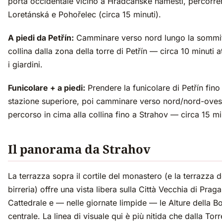
porta occidentale vicino a Hradčanské náměstí, percorre
Loretánská e Pohořelec (circa 15 minuti).
A piedi da Petřín:
Camminare verso nord lungo la sommit
collina dalla zona della torre di Petřín — circa 10 minuti 
i giardini.
Funicolare + a piedi:
Prendere la funicolare di Petřín fino 
stazione superiore, poi camminare verso nord/nord-ovest
percorso in cima alla collina fino a Strahov — circa 15 mi
Il panorama da Strahov
La terrazza sopra il cortile del monastero (e la terrazza d
birreria) offre una vista libera sulla Città Vecchia di Praga
Cattedrale e — nelle giornate limpide — le Alture della 
centrale. La linea di visuale qui è più nitida che dalla Torr