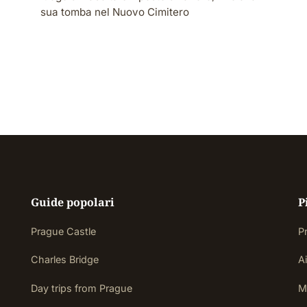
sua tomba nel Nuovo Cimitero
Guide popolari
P
Prague Castle
P
Charles Bridge
Ai
Day trips from Prague
M