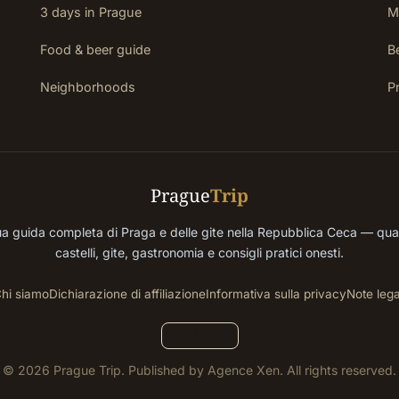
3 days in Prague
M
Food & beer guide
Be
Neighborhoods
P
Prague
Trip
a guida completa di Praga e delle gite nella Repubblica Ceca — quar
castelli, gite, gastronomia e consigli pratici onesti.
hi siamo
Dichiarazione di affiliazione
Informativa sulla privacy
Note lega
© 2026 Prague Trip. Published by Agence Xen. All rights reserved.