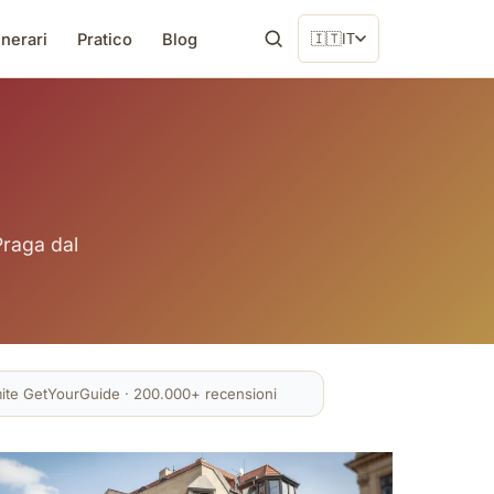
inerari
Pratico
Blog
🇮🇹
IT
Praga dal
mite GetYourGuide · 200.000+ recensioni