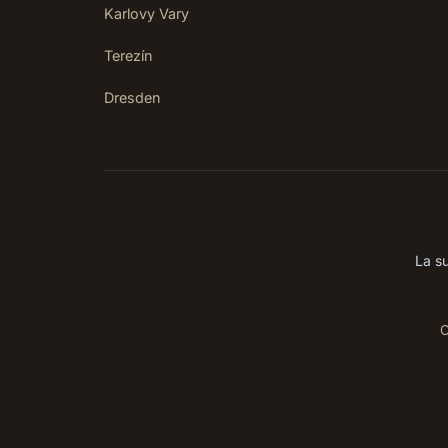
Karlovy Vary
Terezín
Dresden
La su
C