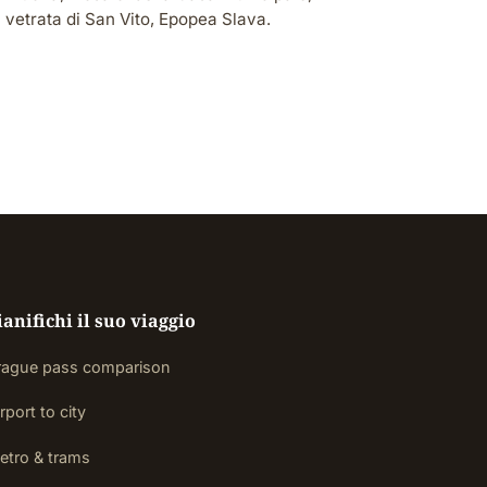
vetrata di San Vito, Epopea Slava.
ianifichi il suo viaggio
rague pass comparison
rport to city
etro & trams