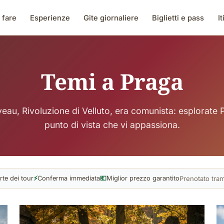
 fare
Esperienze
Gite giornaliere
Biglietti e pass
It
Temi a Praga
eau, Rivoluzione di Velluto, era comunista: esplorate 
punto di vista che vi appassiona.
Prenotato tra
rte dei tour
⚡
Conferma immediata
💶
Miglior prezzo garantito