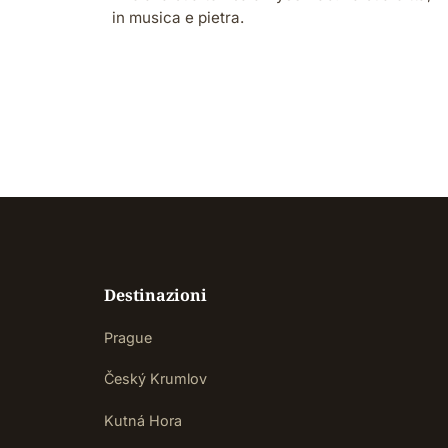
in musica e pietra.
Destinazioni
Prague
Český Krumlov
Kutná Hora