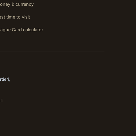
oney & currency
st time to visit
rague Card calculator
tieri,
li