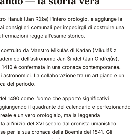
uando — la storia vera
stro Hanuš (Jan Růže) l’intero orologio, e aggiunge la
 consiglieri comunali per impedirgli di costruire una
affermazioni regge all’esame storico.
 costruito da Maestro Mikuláš di Kadaň (Mikuláš z
cademico dell’astronomo Jan Šindel (Jan Ondřejův),
del 1410 è confermata in una cronaca contemporanea.
li astronomici. La collaborazione tra un artigiano e un
ica del periodo.
del 1490 come l’uomo che apportò significativi
ggiungendo il quadrante del calendario e perfezionando
reale e un vero orologiaio, ma la leggenda
a all’inizio del XVI secolo dal cronista umanistico
se per la sua cronaca della Boemia del 1541. Gli