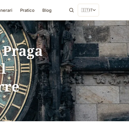
inerari
Pratico
Blog
🇮🇹
IT
 Praga
l
rre