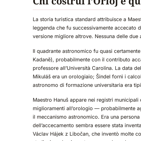
Chi costruì l’Orloj e q
La storia turistica standard attribuisce a Mae
leggenda che fu successivamente accecato dai
versione migliore altrove. Nessuna delle due 
Il quadrante astronomico fu quasi certamente
Kadaně), probabilmente con il contributo ac
professore all’Università Carolina. La data 
Mikuláš era un orologiaio; Šindel fornì i calco
astronomo di formazione universitaria era tip
Maestro Hanuš appare nei registri municipali 
miglioramenti all’orologio — probabilmente a
il meccanismo astronomico. Era una persona 
dell’accecamento sembra essere stata inventat
Václav Hájek z Libočan, che inventò molte co