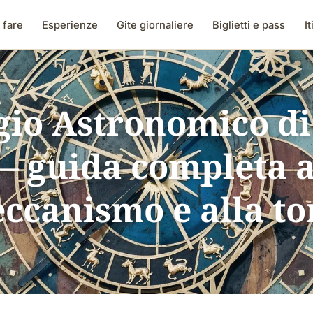
 fare
Esperienze
Gite giornaliere
Biglietti e pass
It
gio Astronomico di
— guida completa a
ccanismo e alla to