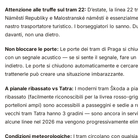
Attenzione alle truffe sul tram 22:
D’estate, la linea 22 t
Náměstí Republiky e Malostranské náměstí è essenzialme
nastro trasportatore turistico. I borseggiatori lo sanno. 
davanti, non una dietro.
Non bloccare le porte:
Le porte dei tram di Praga si chi
con un segnale acustico — se si sente il segnale, fare un
indietro. Le porte si chiudono automaticamente e cercare
trattenerle può creare una situazione imbarazzante.
A pianale ribassato vs Tatra:
I moderni tram Škoda a pia
ribassato (facilmente riconoscibili per la livrea rosso-grig
portelloni ampi) sono accessibili a passeggini e sedie a ro
vecchi tram Tatra hanno 3 gradini — sono ancora in servi
alcune linee nel 2026 ma vengono progressivamente elim
Condizioni meteorologiche:
I tram circolano con qualsia