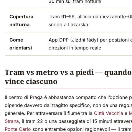
30 min sui tram notturni
Copertura
Tram 91–99, all’incirca mezzanotte–0
notturna
snodo a Lazarská
Come
App DPP (Jízdní řády) per posizioni 
orientarsi
direzioni in tempo reale
Tram vs metro vs a piedi — quando
vince ciascuno
Il centro di Praga è abbastanza compatto che l’opzione p
dipende davvero dal tragitto specifico, non da una regol
generale. Per attraversare il fiume tra la
Città Vecchia
e
M
Strana
, il tram 22 o una passeggiata di 15 minuti attravers
Ponte Carlo
sono entrambe opzioni ragionevoli — il tram