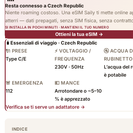
Resta connesso a Czech Republic
Niente roaming costoso. Una eSIM Saily ti mette online 
atterri — dati prepagati, senza SIM fisica, senza contratt
SI INSTALLA IN POCHI MINUTI · MANTIENI IL TUO NUMERO
Ottieni la tua eSIM →
🧳
Essenziali di viaggio · Czech Republic
🔌 PRESE
⚡ VOLTAGGIO /
🚰 ACQUA 
Type C/E
FREQUENZA
RUBINETTO
230V · 50Hz
L’acqua del 
è potabile
🚨 EMERGENZA
💶 MANCE
112
Arrotondare o ~5–10
% è apprezzato
Verifica se ti serve un adattatore →
INDICE