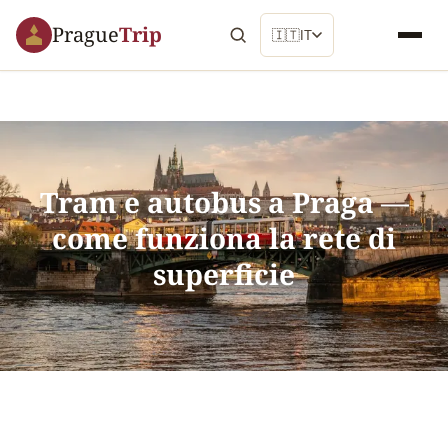
Prague
Trip
🇮🇹
IT
Tram e autobus a Praga —
come funziona la rete di
superficie