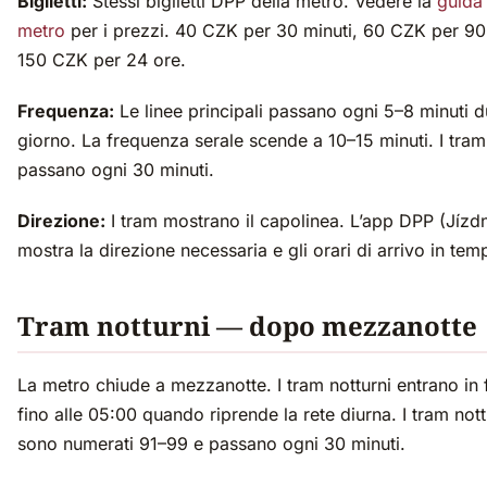
Biglietti:
Stessi biglietti DPP della metro. Vedere la
guida 
metro
per i prezzi. 40 CZK per 30 minuti, 60 CZK per 90 
150 CZK per 24 ore.
Frequenza:
Le linee principali passano ogni 5–8 minuti du
giorno. La frequenza serale scende a 10–15 minuti. I tram
passano ogni 30 minuti.
Direzione:
I tram mostrano il capolinea. L’app DPP (Jízdn
mostra la direzione necessaria e gli orari di arrivo in tem
Tram notturni — dopo mezzanotte
La metro chiude a mezzanotte. I tram notturni entrano in
fino alle 05:00 quando riprende la rete diurna. I tram nott
sono numerati 91–99 e passano ogni 30 minuti.