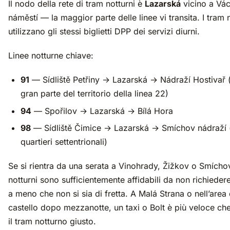
Il nodo della rete di tram notturni è
Lazarská
vicino a Vá
náměstí — la maggior parte delle linee vi transita. I tram 
utilizzano gli stessi biglietti DPP dei servizi diurni.
Linee notturne chiave:
91
— Sídliště Petřiny → Lazarská → Nádraží Hostivař 
gran parte del territorio della linea 22)
94
— Spořilov → Lazarská → Bílá Hora
98
— Sídliště Čimice → Lazarská → Smíchov nádraží 
quartieri settentrionali)
Se si rientra da una serata a Vinohrady, Žižkov o Smíchov
notturni sono sufficientemente affidabili da non richiedere
a meno che non si sia di fretta. A Malá Strana o nell’area 
castello dopo mezzanotte, un taxi o Bolt è più veloce ch
il tram notturno giusto.