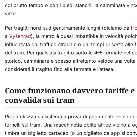
col brutto tempo o con i piedi stanchi, la camminata vinc
viste.
Per tragitti nord-sud genuinamente lunghi (diciamo da
Ho
a
Vyšehrad
), la metro è quasi imbattibile in velocità poi
influenzata dal traffico stradale o dai tempi di sosta alle 
del tram. Per qualsiasi tragitto sotto le 4–5 fermate nel c
storico, camminare è spesso altrettanto veloce una volta
considerati il tragitto fino alla fermata e l’attesa.
Come funzionano davvero tariffe e
convalida sui tram
Praga utilizza un sistema a prova di pagamento — non c
tornelli sui tram. Una macchinetta obliteratrice vicino a o
timbra un biglietto cartaceo (o un biglietto da app si con