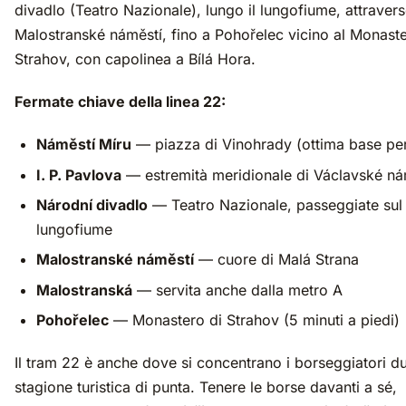
divadlo (Teatro Nazionale), lungo il lungofiume, attraver
Malostranské náměstí, fino a Pohořelec vicino al Monaste
Strahov, con capolinea a Bílá Hora.
Fermate chiave della linea 22:
Náměstí Míru
— piazza di Vinohrady (ottima base per
I. P. Pavlova
— estremità meridionale di Václavské ná
Národní divadlo
— Teatro Nazionale, passeggiate sul
lungofiume
Malostranské náměstí
— cuore di Malá Strana
Malostranská
— servita anche dalla metro A
Pohořelec
— Monastero di Strahov (5 minuti a piedi)
Il tram 22 è anche dove si concentrano i borseggiatori du
stagione turistica di punta. Tenere le borse davanti a sé,